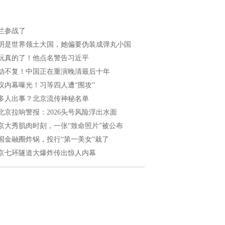
兰参战了
明是世界领土大国，她偏要伪装成弹丸小国
玩真的了！他点名警告习近平
劫不复！中国正在重演晚清最后十年
议内幕曝光！习等四人遭“围攻”
多人出事？北京流传神秘名单
北京拉响警报：2026头号风险浮出水面
京大秀肌肉时刻，一张“致命照片”被公布
国金融圈炸锅，投行“第一美女”栽了
京七环隧道大爆炸传出惊人内幕