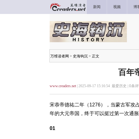
新闻
视频
博
万维读者网
>
史海钩沉
> 正文
百年
www.creaders.net
| 2025-09-17 15:16:54 最爱历史 |
0
条评
宋恭帝德祐二年（1276），当蒙古军
年的大元帝国，终于可以挺过第一次通胀
01