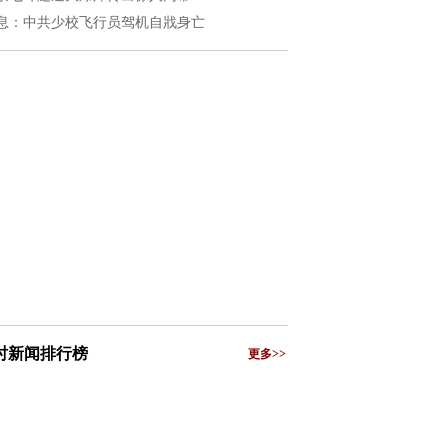
息：中共少校飞行员驾机自戕身亡
小时新闻排行榜
更多>>