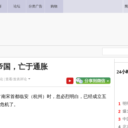
客
论坛
分类广告
购物
简
帝国，亡于通胀
24
论 |
查看/发表评论
攻占南宋首都临安（杭州）时，忽必烈明白，已经成立五
1
明
危机了。
2
爆
3
中
4
北