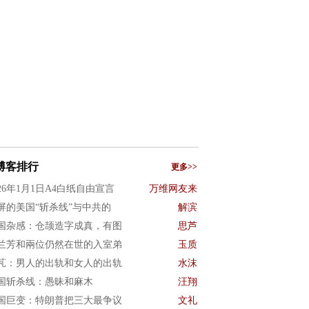
博客排行
更多>>
026年1月1日A4白纸自由宣言
万维网友来
屏的美国“斩杀线”与中共的
解滨
国杂感：仓颉造字成真，有图
思芦
兰芳和兩位仍然在世的入室弟
玉质
芃：男人的出轨和女人的出轨
水沫
国斩杀线：愚昧和麻木
汪翔
国巨变：特朗普把三大最争议
文礼