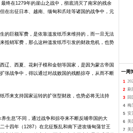
，最终在1279年的崖山之战中，彻底消灭了南宋的残余
但在出征日本、越南、缅甸和爪哇等诸国的战争中，元
生的巨额军费，是依靠滥发纸币来维持的，而一旦无法
来抵销军费，那么这种滥发纸币引发的财政危机，也势
西辽、西夏、花剌子模和金朝等国家，是因为蒙古帝国
一周
扩张战争中，得以通过对战败国的残酷掠夺，从而不断
1
2
2
刷
纸币来支持国家运转的扩张型财政，也势必将无法持
3
回
4
梅
5
安
休养生息”不同，通过战争和掠夺来不断反哺帝国的大
6
美
二十四年（1287）在北征叛乱和南下进攻缅甸蒲甘王
7
美