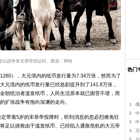
是以战争来支撑帝国运转。图源：网络
热门
260），大元境内的纸币发行量为7.34万张，然而为了
元境内的纸币发行量已经急剧提升到了141.9万张，
金朝统治者滥发纸币，人民生活原本就已困苦不堪，而
的扩张战争有拖向深渊的走向。
1
俄
2
中
清决定带着5岁的宋恭帝投降时，听到消息的忽必烈难免狂
3
中
将足以拯救由于滥发纸币、已经陷入通胀危机的大元帝
4
万
5
川