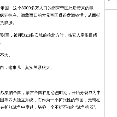
帝国，这个8000多万人口的南宋帝国此后带来的赋
疯狂掠夺、满载而归的大元帝国赚得盆满钵满，从而挺
货膨胀。
府库财宝，被押送出临安城前往北方时，临安人亲眼目睹
。
不大。
白，这事儿，其实关系很大。
、战栗的帝国，蒙古帝国在忽必烈时期，开始分裂成为中
国等四大独立系统，而作为一个扩张性的帝国，元朝在
5年是在扩张战争中度过，堪称一个不折不扣的“战争机器”。