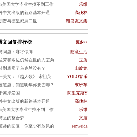
0%美国大学毕业生找不到工作
乐维
外中文出版的新路基本开通，
高伐林
朗普与德皇威廉二世
谢盛友文集
博文回复排行榜
更多>>
湾问题：麻将停牌
随意生活
兰芳和兩位仍然在世的入室弟
玉质
普到底卖了乌克兰没有？
山蛟龙
一美女：《越人歌》-宋祖英
YOLO宥乐
这道题，知道明年你要去哪？
末班车
于离岸爱国
阿里克斯Y
外中文出版的新路基本开通，
高伐林
0%美国大学毕业生找不到工作
乐维
湾区的整合梦
文庙
菓趣的回复，你至少有放风的
renweida