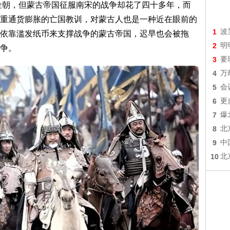
的金朝，但蒙古帝国征服南宋的战争却花了四十多年，而
重通货膨胀的亡国教训，对蒙古人也是一种近在眼前的
1
波
依靠滥发纸币来支撑战争的蒙古帝国，迟早也会被拖
2
明
争。
3
要
4
万
5
会
6
更
7
爆
8
北
9
中
10
北