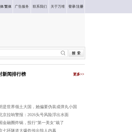
体
/
繁体
广告服务
联系我们
关于万维
登录
/
注册
小时新闻排行榜
更多>>
明是世界领土大国，她偏要伪装成弹丸小国
北京拉响警报：2026头号风险浮出水面
国金融圈炸锅，投行“第一美女”栽了
京七环隧道大爆炸传出惊人内幕