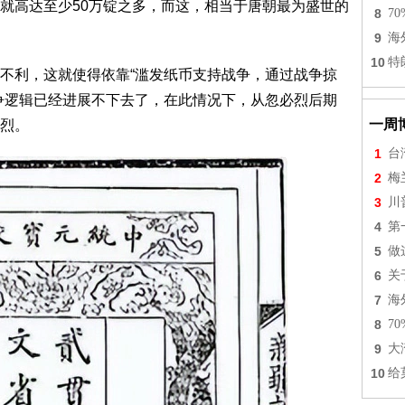
就高达至少50万锭之多，而这，相当于唐朝最为盛世的
8
7
9
海
10
特
不利，这就使得依靠“滥发纸币支持战争，通过战争掠
争逻辑已经进展不下去了，在此情况下，从忽必烈后期
一周
烈。
1
台
2
梅
3
川
4
第
5
做
6
关
7
海
8
7
9
大
10
给