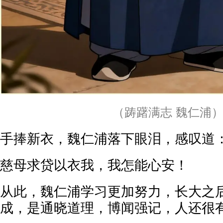
（踌躇满志 魏仁浦
手捧新衣，魏仁浦落下眼泪，感叹道
慈母求贷以衣我，我怎能心安！
从此，魏仁浦学习更加努力，长大之
成，是通晓道理，博闻强记，人还很