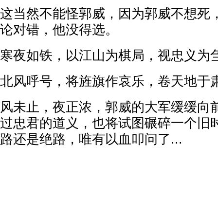
这当然不能怪郭威，因为郭威不想死
论对错，他没得选。
寒夜如铁，以江山为棋局，视忠义为
北风呼号，将旌旗作哀乐，卷天地于
风未止，夜正浓，郭威的大军缓缓向
过忠君的道义，也将试图碾碎一个旧
路还是绝路，唯有以血叩问了...