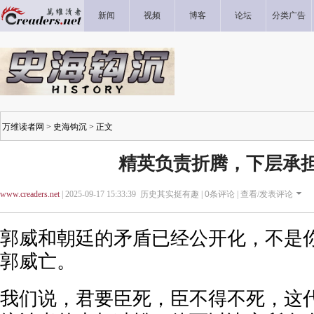
新闻
视频
博客
论坛
分类广告
万维读者网
>
史海钩沉
> 正文
精英负责折腾，下层承
www.creaders.net
| 2025-09-17 15:33:39 历史其实挺有趣 |
0
条评论 |
查看/发表评论
郭威和朝廷的矛盾已经公开化，不是
郭威亡。
我们说，君要臣死，臣不得不死，这