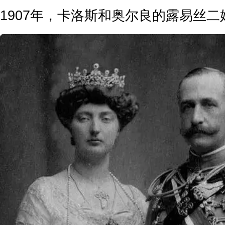
1907年，卡洛斯和奥尔良的露易丝二