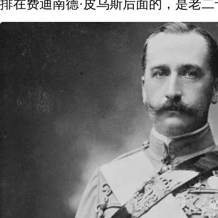
排在费迪南德·皮乌斯后面的，是老二