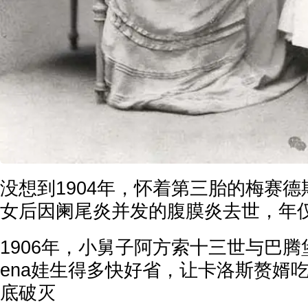
没想到1904年，怀着第三胎的梅赛
女后因阑尾炎并发的腹膜炎去世，年仅
1906年，小舅子阿方索十三世与巴腾
ena娃生得多快好省，让卡洛斯赘婿
底破灭