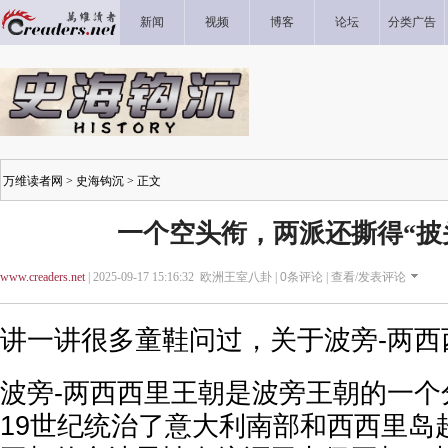
新闻
视频
博客
论坛
分类广告
万维读者网
>
史海钩沉
> 正文
一个空头衔，两派还撕得“披
www.creaders.net
| 2025-09-17 15:16:32 欧洲王室八卦 |
0
条评论 |
查看/发表评论
讲一讲很多童鞋问过，关于波旁-两西
波旁-两西西里王朝是波旁王朝的一个分
19世纪统治了意大利南部和西西里岛