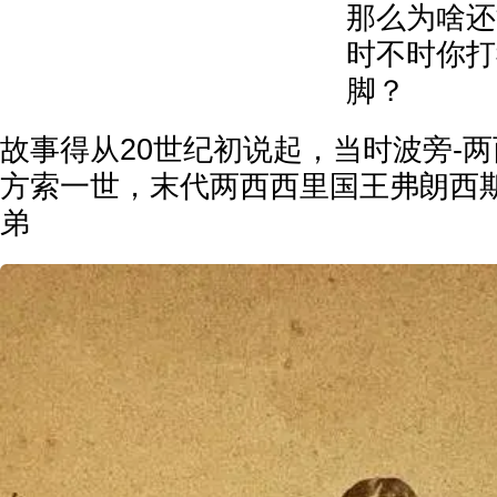
那么为啥还
时不时你打
脚？
故事得从20世纪初说起，当时波旁-
方索一世，末代两西西里国王弗朗西
弟