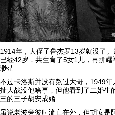
1914年，大侄子鲁杰罗13岁就没了
已经42岁，共生育了5女1儿，再拼
渺茫
不过卡洛斯并没有熬过大哥，1949
扯大战没他啥事，但他看到了二婚生
三的三子胡安成婚
虽说老波旁彼时流亡在外，但胡安是