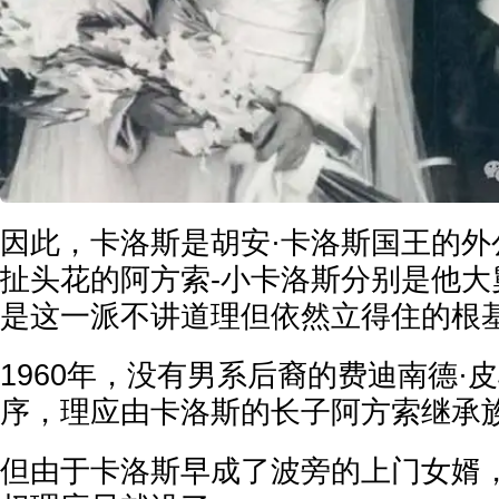
因此，卡洛斯是胡安·卡洛斯国王的外
扯头花的阿方索-小卡洛斯分别是他大
是这一派不讲道理但依然立得住的根
1960年，没有男系后裔的费迪南德·
序，理应由卡洛斯的长子阿方索继承
但由于卡洛斯早成了波旁的上门女婿