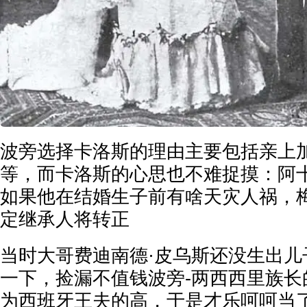
波旁选择卡洛斯的理由主要包括亲上
等，而卡洛斯的心思也不难捉摸：阿十
如果他在结婚生子前有啥天灾人祸，
定继承人将转正
当时大哥费迪南德·皮乌斯还没生出儿
一下，捡漏不值钱波旁-两西西里族长
为西班牙王夫的高，于是才乐呵呵当