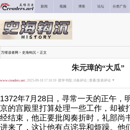
新闻
视频
博客
论坛
分类广告
万维读者网
>
史海钩沉
> 正文
朱元璋的“大瓜”
www.creaders.net
| 2025-09-18 17:10:19 群学书院 |
0
条评论 |
查看/发表评论
1372年7月28日，寻常一天的正午
京的宫殿里打算处理一些工作，却被
经结束，他正要批阅奏折时，礼部尚
进来了，这让他有点诧异和烦躁。他