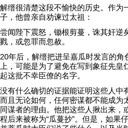
解缙很清楚这段不愉快的历史。作为
子，他曾亲自劝谏过太祖：
尝闻陛下震怒，锄根剪蔓，诛其奸逆
戮，或忽罪而忽赦。
20年后，解缙把进呈嘉瓜时发言的角
上，可能是为了避免在写到象征先皇
起这批不幸臣僚的名字。
没有什么确切的证据能证明这些人中
而且无论如何，任何密谋都不能成为
同谋者的理由。他把这些人揪出来，
程后来被称为“瓜蔓抄”。但是，如果仔