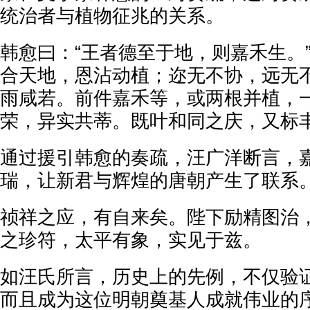
统治者与植物征兆的关系。
韩愈曰：“王者德至于地，则嘉禾生。
合天地，恩沾动植；迩无不协，远无
雨咸若。前件嘉禾等，或两根并植，
荣，异实共蒂。既叶和同之庆，又标
通过援引韩愈的奏疏，汪广洋断言，
瑞，让新君与辉煌的唐朝产生了联系
祯祥之应，有自来矣。陛下励精图治
之珍符，太平有象，实见于兹。
如汪氏所言，历史上的先例，不仅验
而且成为这位明朝奠基人成就伟业的