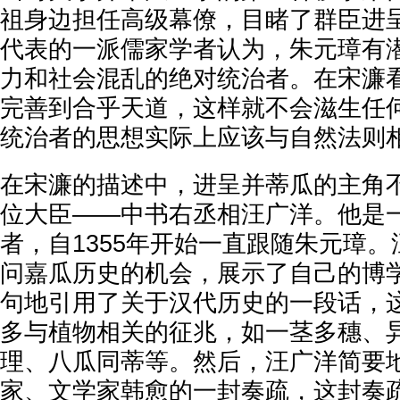
祖身边担任高级幕僚，目睹了群臣进
代表的一派儒家学者认为，朱元璋有
力和社会混乱的绝对统治者。在宋濂
完善到合乎天道，这样就不会滋生任
统治者的思想实际上应该与自然法则
在宋濂的描述中，进呈并蒂瓜的主角
位大臣——中书右丞相汪广洋。他是
者，自1355年开始一直跟随朱元璋
问嘉瓜历史的机会，展示了自己的博
句地引用了关于汉代历史的一段话，
多与植物相关的征兆，如一茎多穗、
理、八瓜同蒂等。然后，汪广洋简要
家、文学家韩愈的一封奏疏，这封奏