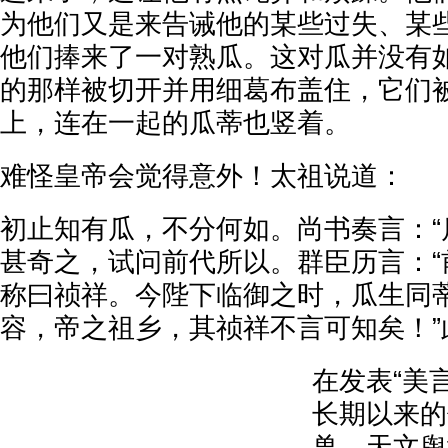
为他们又是来告诫他的某些过失、某
他们捧来了一对熟瓜。这对瓜并没有
的那样被切开并用细葛布盖住，它们
上，连在一起的瓜蒂也竖着。
难怪皇帝会觉得意外！太祖说道：
初止知有瓜，不分何如。尚书奏言：“
甚奇之，试问前代所以。群臣历言：“
称曰祯祥。今陛下临御之时，瓜生同
容，帝之祖乡，其祯祥不言可知矣！”
在发表“美
长期以来的
兽、天文舆