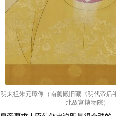
明太祖朱元璋像（南薰殿旧藏《明代帝后
北故宫博物院）