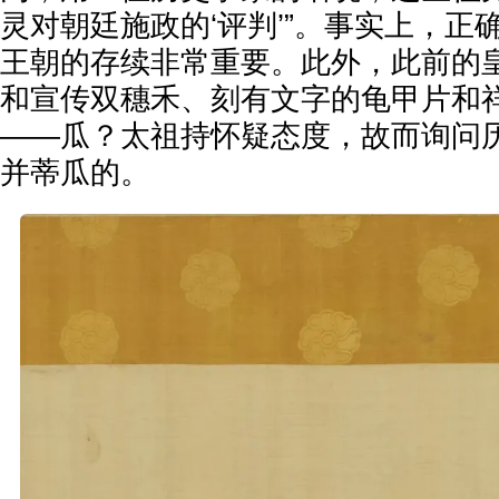
灵对朝廷施政的‘评判’”。事实上，正
王朝的存续非常重要。此外，此前的
和宣传双穗禾、刻有文字的龟甲片和
——瓜？太祖持怀疑态度，故而询问
并蒂瓜的。