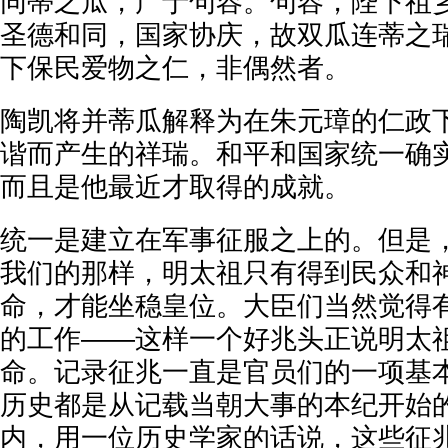
同蒂之瓜，产于句容。句容，陛下祖
圣德和同，国家协庆，故双瓜连蒂之
下保民爱物之仁，非偶然者。
陶凯将并蒂瓜解释为在朱元璋的仁政
谐而产生的祥瑞。和平和国家统一确
而且是他最近才取得的成就。
统一是建立在军事征服之上的。但是
我们的那样，明太祖只有得到民众和
命，才能坐稳皇位。大臣们当然觉得
的工作——这样一个好兆头正说明太
命。记录征兆一直是官员们的一项基
历史都是从记载当朝大事的本纪开始
内，用一位历史学家的话说，这些征兆