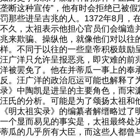
垄断这种宣传”，他有时会拒绝已被假
罚那些进呈吉兆的人。1372年8月，
不久，太祖表示他担心官员们会编造
兆来欺骗、操纵他，就像他们对以往
样。不同于以往的一些皇帝积极鼓励
汪广洋只允许呈报恶兆，即灾难的前
洋被罢免了。他在并蒂瓜一事上的奉
反。汪广洋的政治厄运可能也解释了
录》中陶凯是进呈的主要角色，而宋
汪氏的分析。可能是为了颂扬太祖和
《明太祖实录》的编纂者解缙略过了
一个显而易见的事实是，太祖最终处决
蒂瓜的几乎所有大臣，而这些人都曾