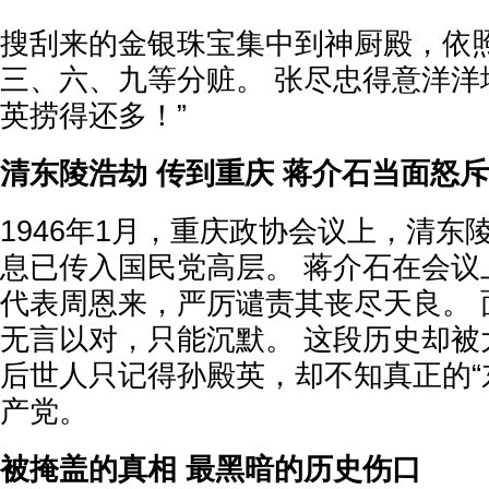
搜刮来的金银珠宝集中到神厨殿，依
三、六、九等分赃。 张尽忠得意洋洋
英捞得还多！”
清东陵浩劫 传到重庆 蒋介石当面怒
1946年1月，重庆政协会议上，清东
息已传入国民党高层。 蒋介石在会议
代表周恩来，严厉谴责其丧尽天良。 
无言以对，只能沉默。 这段历史却被
后世人只记得孙殿英，却不知真正的“
产党。
被掩盖的真相 最黑暗的历史伤口