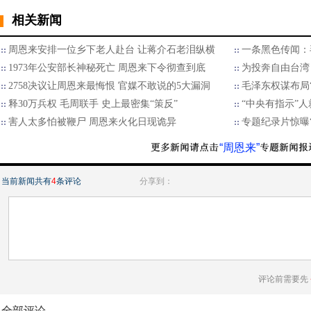
相关新闻
周恩来安排一位乡下老人赴台 让蒋介石老泪纵横
一条黑色传闻：
1973年公安部长神秘死亡 周恩来下令彻查到底
为投奔自由台湾
2758决议让周恩来最悔恨 官媒不敢说的5大漏洞
毛泽东权谋布局
释30万兵权 毛周联手 史上最密集“策反”
“中央有指示”
害人太多怕被鞭尸 周恩来火化日现诡异
专题纪录片惊曝
“周恩来”
当前新闻共有
4
条评论
分享到：
评论前需要先
全部评论