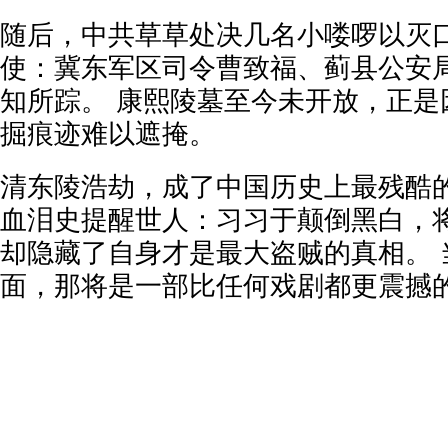
随后，中共草草处决几名小喽啰以灭
使：冀东军区司令曹致福、蓟县公安
知所踪。 康熙陵墓至今未开放，正是
掘痕迹难以遮掩。
清东陵浩劫，成了中国历史上最残酷的
血泪史提醒世人：习习于颠倒黑白，
却隐藏了自身才是最大盗贼的真相。 
面，那将是一部比任何戏剧都更震撼