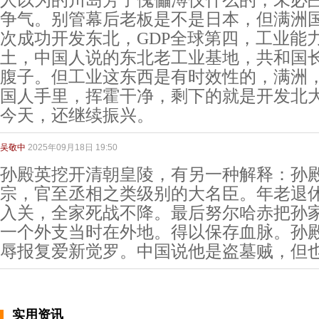
人以为的川岛芳子傀儡溥仪什么的，未必
争气。别管幕后老板是不是日本，但满洲
次成功开发东北，GDP全球第四，工业能
土，中国人说的东北老工业基地，共和国
腹子。但工业这东西是有时效性的，满洲
国人手里，挥霍干净，剩下的就是开发北
今天，还继续振兴。
吴敬中
2025年09月18日 19:50
孙殿英挖开清朝皇陵，有另一种解释：孙
宗，官至丞相之类级别的大名臣。年老退
入关，全家死战不降。最后努尔哈赤把孙
一个外支当时在外地。得以保存血脉。孙
辱报复爱新觉罗。中国说他是盗墓贼，但
实用资讯