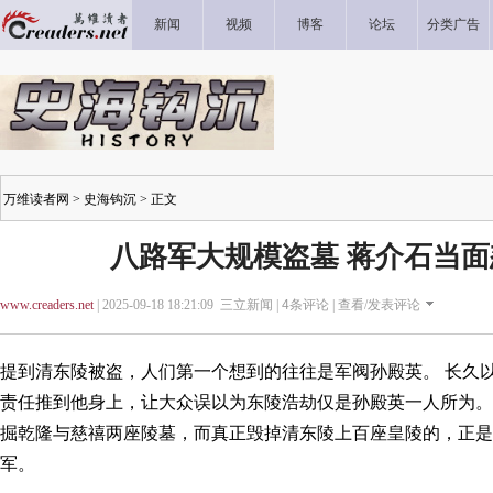
新闻
视频
博客
论坛
分类广告
万维读者网
>
史海钩沉
> 正文
八路军大规模盗墓 蒋介石当
www.creaders.net
| 2025-09-18 18:21:09 三立新闻 |
4
条评论 |
查看/发表评论
提到清东陵被盗，人们第一个想到的往往是军阀孙殿英。 长久
责任推到他身上，让大众误以为东陵浩劫仅是孙殿英一人所为。
掘乾隆与慈禧两座陵墓，而真正毁掉清东陵上百座皇陵的，正是
军。