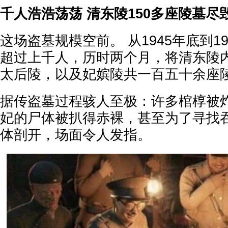
千人浩浩荡荡 清东陵150多座陵墓尽
这场盗墓规模空前。 从1945年底到1
超过上千人，历时两个月，将清东陵
太后陵，以及妃嫔陵共一百五十余座
据传盗墓过程骇人至极：许多棺椁被
妃的尸体被扒得赤裸，甚至为了寻找
体剖开，场面令人发指。