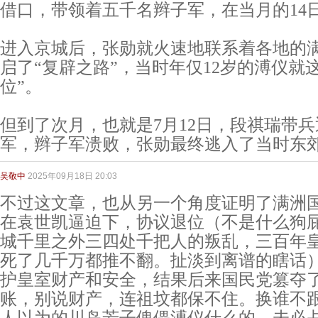
借口，带领着五千名辫子军，在当月的14
进入京城后，张勋就火速地联系着各地的
启了“复辟之路”，当时年仅12岁的溥仪就
位”。
但到了次月，也就是7月12日，段祺瑞带兵
军，辫子军溃败，张勋最终逃入了当时东郊
吴敬中
2025年09月18日 20:03
不过这文章，也从另一个角度证明了满洲
在袁世凯逼迫下，协议退位（不是什么狗
城千里之外三四处千把人的叛乱，三百年
死了几千万都推不翻。扯淡到离谱的瞎话
护皇室财产和安全，结果后来国民党篡夺
账，别说财产，连祖坟都保不住。换谁不