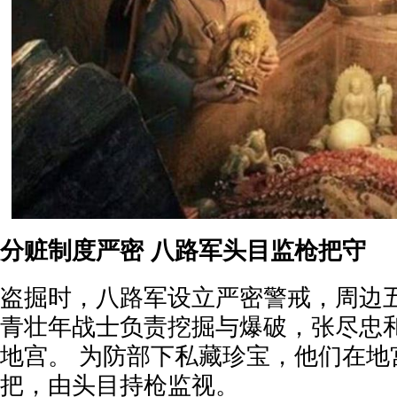
分赃制度严密 八路军头目监枪把守
盗掘时，八路军设立严密警戒，周边
青壮年战士负责挖掘与爆破，张尽忠
地宫。 为防部下私藏珍宝，他们在地
把，由头目持枪监视。