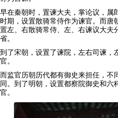
早在秦朝时，置谏大夫，掌论议，属
时期，设置散骑常侍作为谏官。而唐
置左、右散骑常侍、左、右谏议大夫
省。
到了宋朝，设置了谏院，左右司谏，
官。
而监官历朝历代都有御史来担任，不
同。到了明朝，设置都察院御史和六
官。