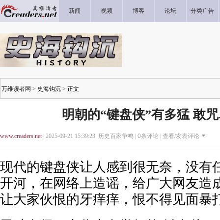
新闻
视频
博客
论坛
分类广告
万维读者网
>
史海钩沉
> 正文
明朝的“键盘侠”有多猛 敢
www.creaders.net
| 2025-09-21 15:39:23 历史百家争鸣 |
0
条评论 |
查看/发表评论
现代的键盘侠让人感到很无奈，没有
开河，在网络上造谣，给广大网友造
让大家伙恨的牙痒痒，恨不得见面暴