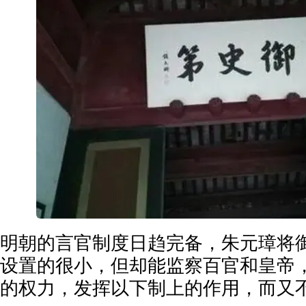
明朝的言官制度日趋完备，朱元璋将
设置的很小，但却能监察百官和皇帝
的权力，发挥以下制上的作用，而又