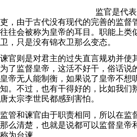
监官是代表
吏，由于古代没有现代的完善的监督
往往会被称为皇帝的耳目。职能上类
卫，只是没有锦衣卫那么变态。
谏官则是对君主的过失直言规劝并使
为了监督皇帝，这活不好干，俗话说
皇帝无人能制衡，如果说了皇帝不想
知。不过，也有干得好的，比如我们
唐太宗李世民都感到害怕。
监管和谏官由于职责相同，所以在监
那么清楚，也就是说都可以监督皇帝
称为台谏。