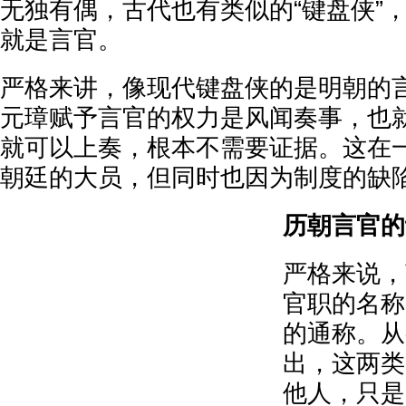
无独有偶，古代也有类似的“键盘侠”
就是言官。
严格来讲，像现代键盘侠的是明朝的
元璋赋予言官的权力是风闻奏事，也
就可以上奏，根本不需要证据。这在
朝廷的大员，但同时也因为制度的缺
历朝言官的
严格来说，
官职的名称
的通称。从
出，这两类
他人，只是