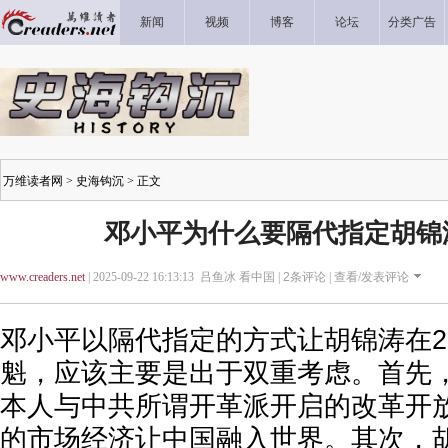
新闻
视频
博客
论坛
分类广告
万维读者网
>
史海钩沉
> 正文
邓小平为什么要隔代指定胡锦
www.creaders.net
| 2025-09-22 16:13:13 吕鱼冰 看中国 |
2
条评论 |
查看/发表评论
邓小平以隔代指定的方式让胡锦涛在2
魁，应该主要是出于双重考虑。首先
本人与中共所谓开革派开启的改革开
的市场经济让中国融入世界。其次，