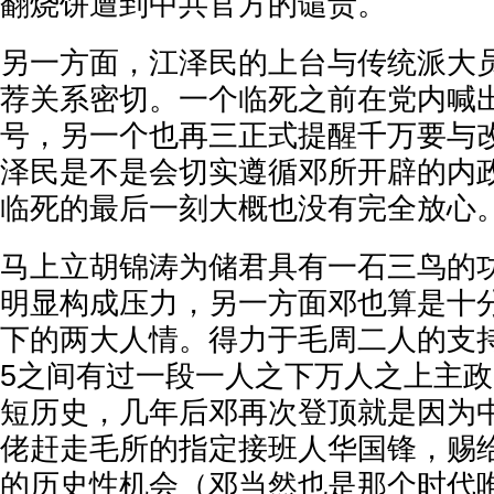
翻烧饼遭到中共官方的谴责。
另一方面，江泽民的上台与传统派大
荐关系密切。一个临死之前在党内喊
号，另一个也再三正式提醒千万要与
泽民是不是会切实遵循邓所开辟的内
临死的最后一刻大概也没有完全放心
马上立胡锦涛为储君具有一石三鸟的
明显构成压力，另一方面邓也算是十
下的两大人情。得力于毛周二人的支持，
5之间有过一段一人之下万人之上主
短历史，几年后邓再次登顶就是因为
佬赶走毛所的指定接班人华国锋，赐
的历史性机会（邓当然也是那个时代