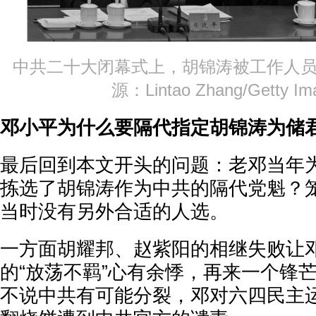
中共二十大闭幕式上，胡锦涛被工作人员
源：Lintao Zhang/Getty I
邓小平为什么要隔代指定胡锦涛为储
最后回到本文开头的问题：老邓当年
拣选了胡锦涛作为中共的隔代党魁？
当时没有另外合适的人选。
一方面胡耀邦、赵紫阳的相继失败让
的“放荡不羁”心有余悸，再来一个锋
不说中共有可能分裂，邓对六四民主