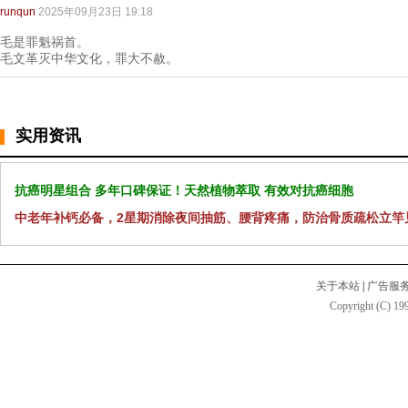
runqun
2025年09月23日 19:18
毛是罪魁祸首。
毛文革灭中华文化，罪大不赦。
实用资讯
抗癌明星组合 多年口碑保证！天然植物萃取 有效对抗癌细胞
中老年补钙必备，2星期消除夜间抽筋、腰背疼痛，防治骨质疏松立竿
关于本站
|
广告服
Copyright (C) 199