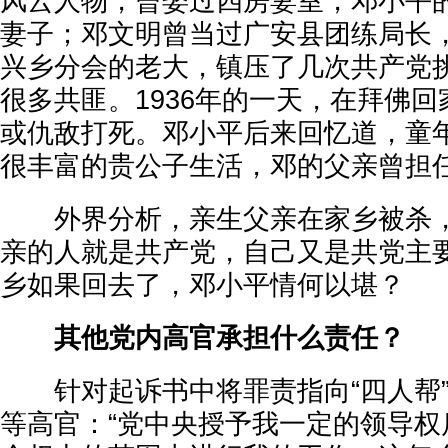
风云人物，曾娶过四房妻室，邓小平
妻子；邓文明曾当过广安县团练局长
兴乡分会的老大，镇压了几次共产党
很多共匪。1936年的一天，在拜佛
或仇敌打死。邓小平后来回忆道，童
很丰富的贵公子生活，邓的父亲曾担
外界分析，亲生父亲在家乡被杀，
亲的人就是共产党，自己又是共党主
乡如果回去了，邓小平情何以堪？
其他党内高官承担什么责任？
针对起诉书中将罪责指向“四人帮”
等高官：“党中央授予我一定的领导权