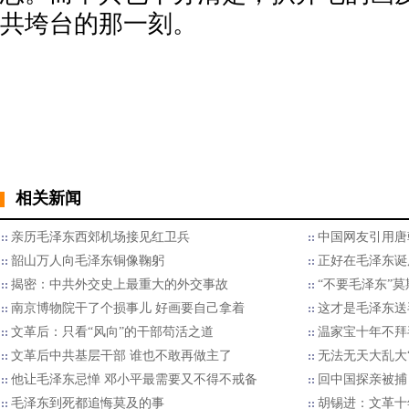
共垮台的那一刻。
相关新闻
亲历毛泽东西郊机场接见红卫兵
中国网友引用唐
韶山万人向毛泽东铜像鞠躬
正好在毛泽东诞
揭密：中共外交史上最重大的外交事故
“不要毛泽东”
南京博物院干了个损事儿 好画要自己拿着
这才是毛泽东送
文革后：只看“风向”的干部苟活之道
温家宝十年不拜
文革后中共基层干部 谁也不敢再做主了
无法无天大乱大
他让毛泽东忌惮 邓小平最需要又不得不戒备
回中国探亲被捕
毛泽东到死都追悔莫及的事
胡锡进：文革十