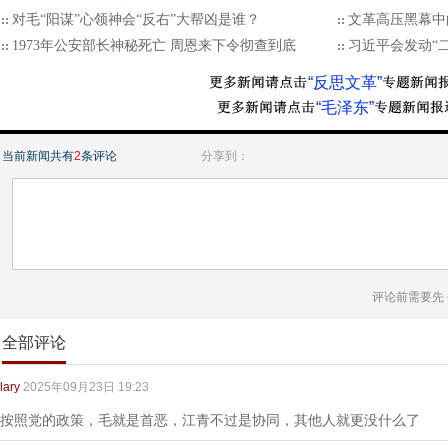
对毛“阳谋”心领神会“反右”大帮凶是谁？
文革高压黑幕中
1973年公安部长神秘死亡 周恩来下令彻查到底
习近平会发动“
“反思文革”
“毛泽东”
当前新闻共有
2
条评论
分享到：
评论前需要先
全部评论
lary
2025年09月23日 19:23
按照党的政策，毛就是首恶，江青不过是协同，其他人就更没什么了