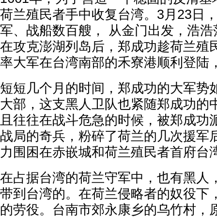
荷兰殖民者手中收复台湾。3月23日，
军、战船数百艘， 从金门出发，浩浩
在攻克澎湖列岛后，郑成功趁荷兰殖
率大军在台湾南部的禾寮港顺利登陆
短短几个月的时间，郑成功的大军势
大部，这支黑人卫队也紧随郑成功的
且往往在战斗危急的时候，被郑成功
战局的奇兵，粉碎了荷兰的几次援军
力围困在赤嵌城和荷兰殖民者首府台
在占据台湾的荷兰守军中，也有黑人
带到台湾的。在荷兰侵略者的奴役下
的劳役。台南市郊永康乡的乌竹村，