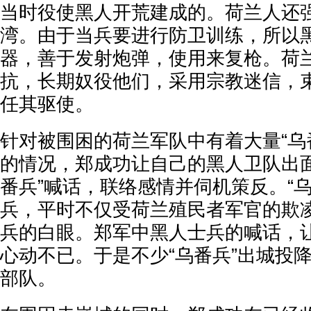
当时役使黑人开荒建成的。荷兰人还
湾。由于当兵要进行防卫训练，所以
器，善于发射炮弹，使用来复枪。荷
抗，长期奴役他们，采用宗教迷信，
任其驱使。
针对被围困的荷兰军队中有着大量“乌
的情况，郑成功让自己的黑人卫队出面
番兵”喊话，联络感情并伺机策反。“
兵，平时不仅受荷兰殖民者军官的欺
兵的白眼。郑军中黑人士兵的喊话，
心动不已。于是不少“乌番兵”出城投
部队。