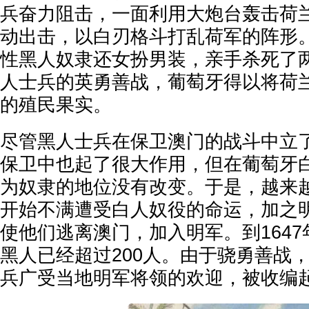
兵奋力阻击，一面利用大炮台轰击荷
动出击，以白刃格斗打乱荷军的阵形
性黑人奴隶还女扮男装，亲手杀死了
人士兵的英勇善战，葡萄牙得以将荷
的殖民果实。
尽管黑人士兵在保卫澳门的战斗中立
保卫中也起了很大作用，但在葡萄牙
为奴隶的地位没有改变。于是，越来
开始不满遭受白人奴役的命运，加之
使他们逃离澳门，加入明军。到164
黑人已经超过200人。由于骁勇善战
兵广受当地明军将领的欢迎，被收编