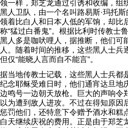
领一样，郑芝龙通过引诱和收编，组织
黑人卫队，由一个名叫路易斯·玛托斯
领着比白人和日本人低的军饷，却比
称“猛过白番鬼”。根据比利时传教士
黑人多是咖吠哩人，据推断，他们可
人。随着时间的推移，这些黑人士兵
但仅“能晓人言而自不能言”。
据当地传教士记载，这些黑人士兵都
纪念耶稣受难日时，他们通宵达旦地
边鸣号一边朝天放枪。巨大的声响令
以为遭到敌人进攻。不过在得知原因
惩罚他们，还特意下令赠予酒水和糕
白天继续庆祝的费用。正是由于郑芝