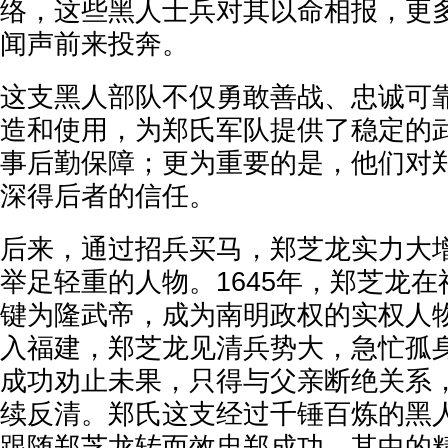
络，这些黑人士兵对其以命相报，更
闻声前来投奔。
这支黑人部队不仅勇敢善战、忠诚可
造和使用，为郑氏军队提供了稳定的
事后勤保障；更为重要的是，他们对
深得后者的信任。
后来，通过招兵买马，郑芝龙实力大
举足轻重的人物。1645年，郑芝龙
键为隆武帝，成为南明政权的实权人
入福建，郑芝龙见清兵势大，急忙孤
成功劝止未果，只得与父亲断绝关系
续反清。郑氏这支经过千锤百炼的黑
跟随郑芝龙转而效忠郑成功。其中的