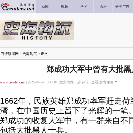
新闻
视频
博客
论坛
分类广告
万维读者网
>
史海钩沉
> 正文
郑成功大军中曾有大批黑
www.creaders.net
| 2025-09-24 13:17:01 文史博览 |
1
条评论 |
查看/发表评论
1662年，民族英雄郑成功率军赶走
湾，在中国历史上留下了光辉的一笔
郑成功的收复大军中，有一群来自不
包括大批黑人士兵。