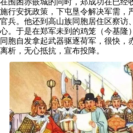
在围困赤嵌城的同时，郑成功在已经
施行安抚政策，下屯垦令解决军需，
官兵。他还到高山族同胞居住区察访
心。于是在郑军未到的鸡笼（今基隆
同胞自发拿起武器驱逐荷军，很快，
离析，无心抵抗，宣布投降。