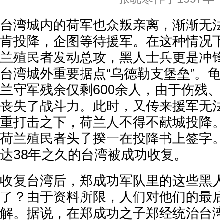
台湾城内的荷军也众叛亲离，渐渐无
肯投降，企图等待援军。在这种情况
兰殖民者发动总攻，黑人士兵更是冲
台湾城外重要据点“乌德勒支堡垒”。
兰守军残余仅剩600余人，由于伤残
丧失了战斗力。此时，又传来援军无
重打击之下，荷兰人不得不献城投降。1
荷兰殖民者头子揆一在投降书上签字
达38年之久的台湾被成功收复。
收复台湾后，郑成功军队里的这些黑
了？由于资料所限，人们对他们的最
解。据说，在郑成功之子郑经统治台