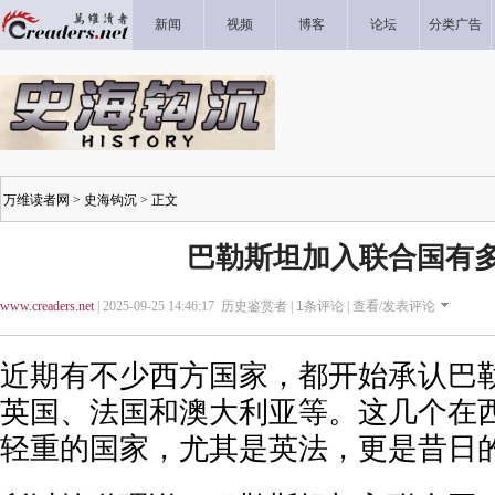
新闻
视频
博客
论坛
分类广告
万维读者网
>
史海钩沉
> 正文
巴勒斯坦加入联合国有
www.creaders.net
| 2025-09-25 14:46:17 历史鉴赏者 |
1
条评论 |
查看/发表评论
近期有不少西方国家，都开始承认巴
英国、法国和澳大利亚等。这几个在
轻重的国家，尤其是英法，更是昔日