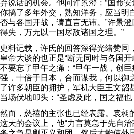
弃说话的机会。他问许景澄：“国命安
你搞了多年外交，熟知洋务，应当明
否与各国开战，请直言无讳。”许景澄
得失，万无以一国尽敌诸国之理。”
史料记载，许氏的回答深得光绪赞同
皇帝大谈的也正是“断无同时与各国开
不要忘了甲午之痛：“甲午一战，创巨
强，十倍于日本，合而谋我，何以御之
了许多朝臣的拥护，军机大臣王文韶
当场伏地叩头：“圣虑及此，国之福也
然而，慈禧的主张也已经表露。袁昶
这天的会议上，他“力言莫急于先自治
务之急是剿灭义和团，然后才能使外