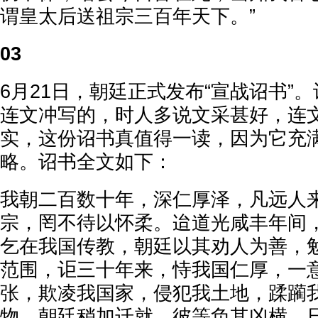
谓皇太后送祖宗三百年天下。”
03
6月21日，朝廷正式发布“宣战诏书”
连文冲写的，时人多说文采甚好，连
实，这份诏书真值得一读，因为它充
略。诏书全文如下：
我朝二百数十年，深仁厚泽，凡远人
宗，罔不待以怀柔。迨道光咸丰年间
乞在我国传教，朝廷以其劝人为善，
范围，讵三十年来，恃我国仁厚，一
张，欺凌我国家，侵犯我土地，蹂躏
物。朝廷稍加迁就，彼等负其凶横，