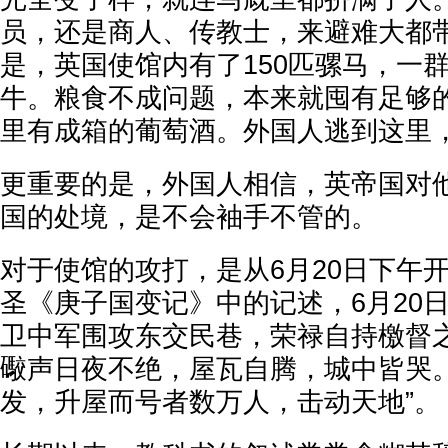
员，还是商人、传教士，来避难大都
是，英国使馆内有了150匹骡马，一
牛。粮食不成问题，本来就囤有足够
里有成箱的葡萄酒。外国人逃到这里
更重要的是，外国人相信，英帝国对
国的处境，是不会袖手不管的。
对于使馆的攻打，是从6月20日下午
圣《庚子国变记》中的记述，6月20
卫中军围攻东交民巷，荣禄自持檄督
礮声日夜不绝，屋瓦自腾，城中皆哭
发，升屋而号者数万人，击动天地”。