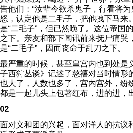
告他们：“汝辈今欲杀鬼子，行看将为
怒，认定他是二毛子，把他拽下马来
是“二毛子”，但已然晚了。这位帝国
之下。亲友和部下闻讯前来抚尸痛哭
是“二毛子”，因而丧命于乱刀之下。
最严重的时候，甚至皇宫内也到处是
子西狩丛谈》记述了慈禧对当时情形的
也大了，人数也多了，宫内宫外，纷
都是一起儿头上包著红布，进的进，出
02
面对义和团的兴起，面对洋人的抗议