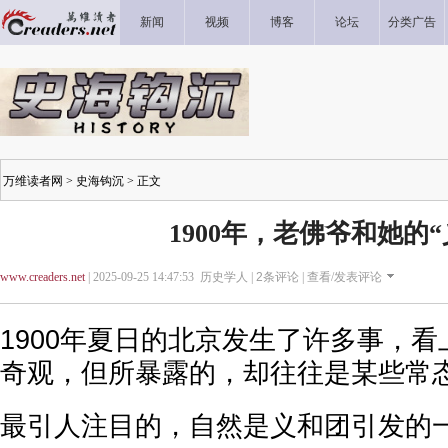
新闻
视频
博客
论坛
分类广告
万维读者网
>
史海钩沉
> 正文
1900年，老佛爷和她的“
www.creaders.net
| 2025-09-25 14:47:53 历史学人 |
2
条评论 |
查看/发表评论
1900年夏日的北京发生了许多事，
奇观，但所暴露的，却往往是某些常
最引人注目的，自然是义和团引发的