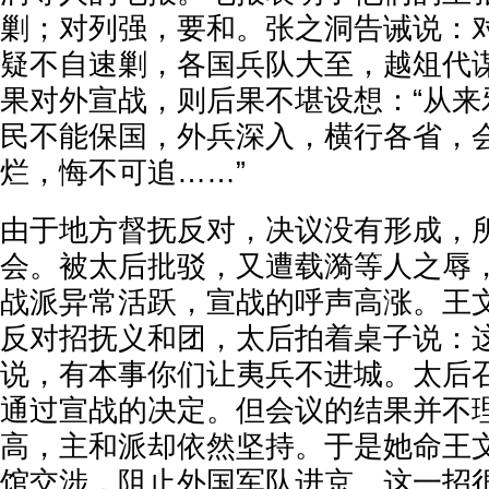
剿；对列强，要和。张之洞告诫说：对
疑不自速剿，各国兵队大至，越俎代谋
果对外宣战，则后果不堪设想：“从来
民不能保国，外兵深入，横行各省，
烂，悔不可追……”
由于地方督抚反对，决议没有形成，所
会。被太后批驳，又遭载漪等人之辱
战派异常活跃，宣战的呼声高涨。王
反对招抚义和团，太后拍着桌子说：
说，有本事你们让夷兵不进城。太后
通过宣战的决定。但会议的结果并不
高，主和派却依然坚持。于是她命王
馆交涉，阻止外国军队进京。这一招