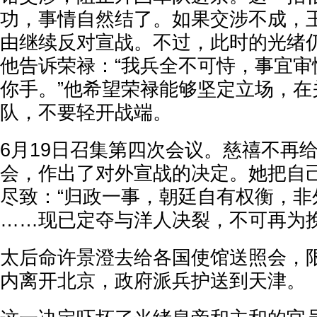
功，事情自然结了。如果交涉不成，
由继续反对宣战。不过，此时的光绪
他告诉荣禄：“我兵全不可恃，事宜审
你手。”他希望荣禄能够坚定立场，在
队，不要轻开战端。
6月19日召集第四次会议。慈禧不再
会，作出了对外宣战的决定。她把自
尽致：“归政一事，朝廷自有权衡，非
……现已定夺与洋人决裂，不可再为挽
太后命许景澄去给各国使馆送照会，限
内离开北京，政府派兵护送到天津。