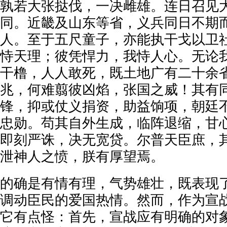
孰若大张挞伐，一决雌雄。连日召见
同。近畿及山东等省，义兵同日不期
人。至于五尺童子，亦能执干戈以卫
恃天理；彼凭悍力，我恃人心。无论
干橹，人人敢死，既土地广有二十余
兆，何难翦彼凶焰，张国之威！其有
锋，抑或仗义捐资，助益饷项，朝廷
忠勋。苟其自外生成，临阵退缩，甘
即刻严诛，决无宽贷。尔普天臣庶，
泄神人之愤，朕有厚望焉。
的确是有情有理，气势雄壮，既表现
调动臣民的爱国热情。然而，作为宣
它有点怪：首先，宣战应有明确的对