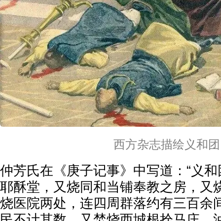
西方杂志描绘义和团
仲芳氏在《庚子记事》中写道：“义和
耶酥堂，又烧同和当铺奉教之房，又
烧医院两处，连四周群落约有三百余
民不计其数。又焚烧西城根拴马庄、