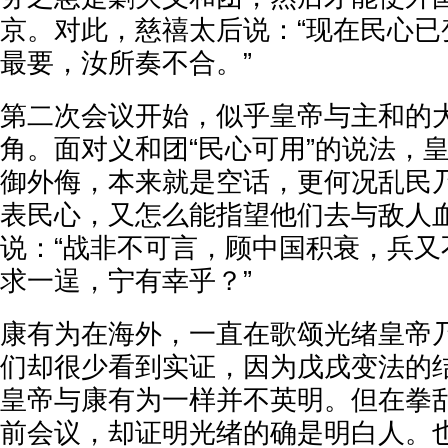
京。对此，慈禧太后说：“现在民心已
最要，汝所奏不合。”
第二次会议开始，似乎皇帝与主和的
角。面对义和团“民心可用”的说法，
御外侮，本来就是空话，更何况乱民
表民心，又怎么能指望他们去与敌人
说：“战非不可言，顾中国积衰，兵又
求一逞，宁有幸乎？”
康有为在海外，一直在歌颂光绪皇帝
们却很少看到实证，因为戊戌变法的
皇帝与康有为一样并不英明。但在拳
前会议，却证明光绪的确是明白人。