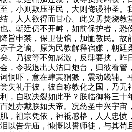
至，小则欺压平民，大则侮谩神圣。
结，人人欲得而甘心。此义勇焚烧教
也。朝廷仍不开衅，如前保护者，恐
降旨申禁，保卫使馆，加恤教民。故
赤子之谕。原为民教解释宿嫌，朝廷
矣。乃彼等不知感激，反肆要挟，昨
会，令我退出大沽口炮台，归彼看管
词恫吓，意在肆其猖獗，震动畿辅。
尝失礼于彼，彼自称教化之国，乃无
利，自取决裂如此乎？朕临御将三十
百姓亦戴朕如天帝。况慈圣中兴宇宙
肌，祖宗凭依，神祗感格，人人忠愤
泪以告先庙，慷慨以誓师徒，与其苟