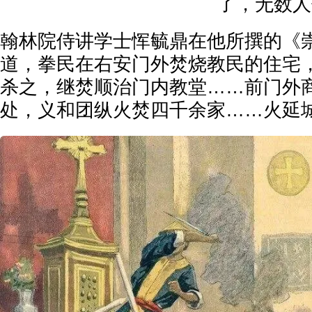
了，无数人
翰林院侍讲学士恽毓鼎在他所撰的《
道，拳民在右安门外焚烧教民的住宅，
杀之，继焚顺治门内教堂……前门外
处，义和团纵火焚四千余家……火延城