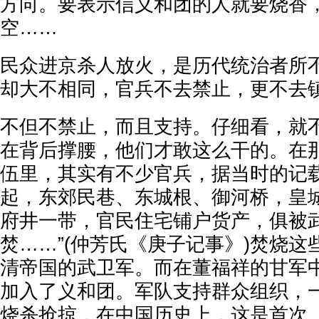
方向。要表示信义和团的人就要烧香
空……
民众进京杀人放火，是历代统治者所
却大不相同，官兵不去禁止，更不去
不但不禁止，而且支持。仔细看，就
在背后撑腰，他们才敢这么干的。在
伍里，其实有不少官兵，据当时的记载
起，东郊民巷、东城根、御河桥，皇
府井一带，官民住宅铺户货产，俱被
焚……”(仲芳氏《庚子记事》)焚烧
清帝国的武卫军。而在董福祥的甘军
加入了义和团。军队支持群众组织，
烧杀抢掠，在中国历史上，这是首次