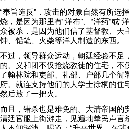
“奉旨造反”，攻击的对象自然有所选
烧，是因为那里有“洋布”、“洋药”或“
众被杀，是因为他们信了基督教、天
钟、铅笔、火柴等洋人制造的东西。
不过，领导群众运动，朝廷经验不足
的。义和团不仅抢烧教徒的住宅，不
了翰林院和吏部、礼部、户部几个衙
府。就连支持他们的大学士徐桐的住
然后放了一把火。
而且，错杀也是难免的。大清帝国的
清廷官服上街游走，见遍地拳民声言
人不知深浅，喝道：“升平世界，尔辈