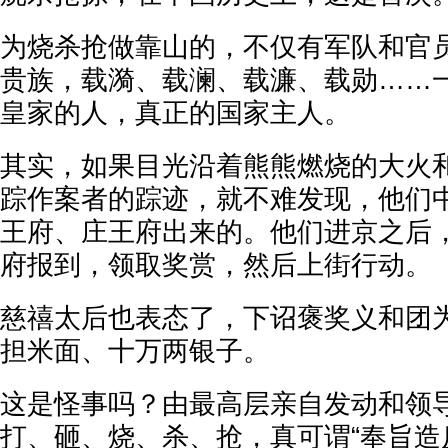
为烧杀抢做靠山的，不仅有军队和官
贵族，载漪、载澜、载濂、载勋……一
皇家的人，真正的国家主人。
其实，如果目光沿着熊熊燃烧的大火
踪作案者的踪迹，就不难发现，他们
王府、庄王府出来的。他们进京之后
府报到，领取奖赏，然后上街行动。
慈禧太后也表态了，下诏褒奖义和团为
担米面、十万两银子。
这是怪事吗？由最高层亲自发动和领
打、砸、烧、杀、抢，真可谓“奉旨造