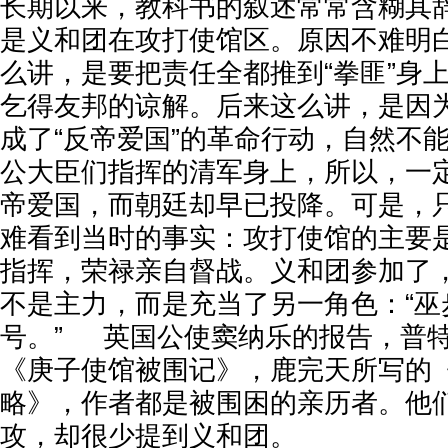
长期以来，教科书的叙述常常含糊其
是义和团在攻打使馆区。原因不难明
么讲，是要把责任全都推到“拳匪”身
乞得友邦的谅解。后来这么讲，是因
成了“反帝爱国”的革命行动，自然不
公大臣们指挥的清军身上，所以，一
帝爱国，而朝廷却早已投降。可是，
难看到当时的事实：攻打使馆的主要
指挥，荣禄亲自督战。义和团参加了
不是主力，而是充当了另一角色：“巫
号。” 英国公使窦纳乐的报告，普特
《庚子使馆被围记》，鹿完天所写的
略》，作者都是被围困的亲历者。他
攻，却很少提到义和团。