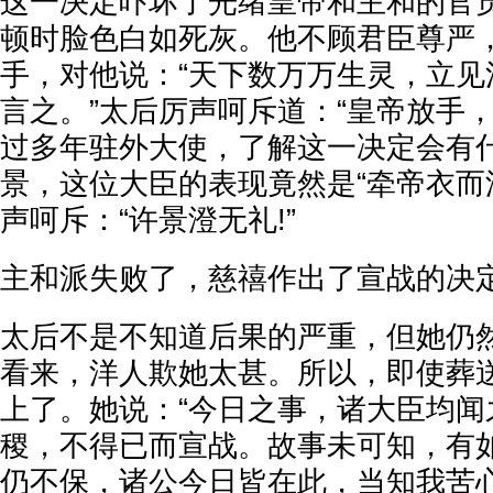
这一决定吓坏了光绪皇帝和主和的官
顿时脸色白如死灰。他不顾君臣尊严
手，对他说：“天下数万万生灵，立见
言之。”太后厉声呵斥道：“皇帝放手
过多年驻外大使，了解这一决定会有
景，这位大臣的表现竟然是“牵帝衣而
声呵斥：“许景澄无礼!”
主和派失败了，慈禧作出了宣战的决
太后不是不知道后果的严重，但她仍
看来，洋人欺她太甚。所以，即使葬
上了。她说：“今日之事，诸大臣均闻
稷，不得已而宣战。故事未可知，有
仍不保，诸公今日皆在此，当知我苦