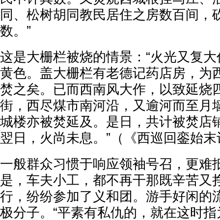
同、松树胡同教民居住之房数百间，
数。”
这是大栅栏被烧的情景：“火光又复大
黄色。盖大栅栏有老德记药店房，为
焚之矣。已而西南风大作，以致延烧
街，西尽煤市南河沿，又逾河而至月
城楼亦被焚延及。是日，共计被焚店
翌日，火尚未息。”（《西巡回銮始末
一般群众习惯于响应领袖号召，更难
是，车夫小工，都不再干那既辛苦又
行，纷纷参加了义和团。游手好闲的
极分子。“平素有私仇的，就在这时指