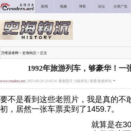
新闻
视频
博客
论坛
分类广告
万维读者网
>
史海钩沉
> 正文
1992年旅游列车，够豪华！一张票
www.creaders.net
| 2025-09-26 13:45:34 看老照片 |
0
条评论 |
查看/发表评论
要不是看到这些老照片，我是真的不敢
初，居然一张车票卖到了1459.7。
就算是在3