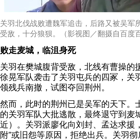
关羽北伐战败遭魏军追击，后路又被吴军
受敌，十分狼狈。（影视图／翻摄自百度
败走麦城，临沮身死
关羽在樊城腹背受敌，北线有曹操的
徐晃军队袭击了关羽屯兵的四冢，关
领残兵南撤，试图夺回荆州。
然而，此时的荆州已是吴军的天下。
的关羽军队大批逃散，最终退守到麦
近）。关羽派廖化向刘封、孟达求援，
附”或旧怨等原因，拒绝出兵。关羽彻