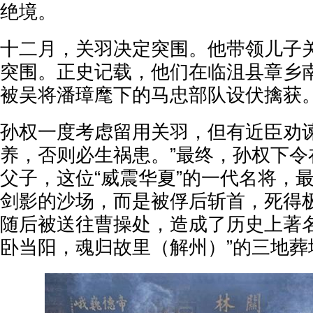
绝境。
十二月，关羽决定突围。他带领儿子
突围。正史记载，他们在临沮县章乡
被吴将潘璋麾下的马忠部队设伏擒获
孙权一度考虑留用关羽，但有近臣劝谏
养，否则必生祸患。”最终，孙权下令
父子，这位“威震华夏”的一代名将，
剑影的沙场，而是被俘后斩首，死得
随后被送往曹操处，造成了历史上著名
卧当阳，魂归故里（解州）”的三地葬