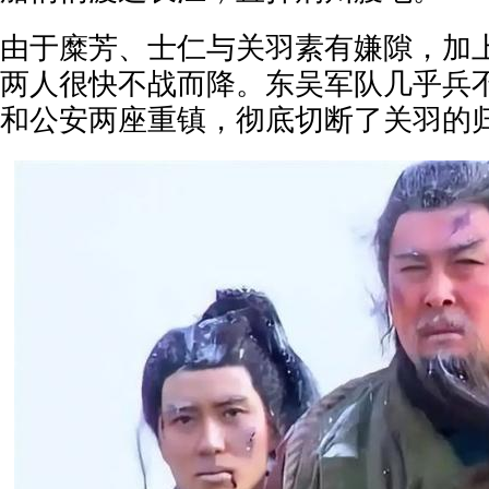
由于糜芳、士仁与关羽素有嫌隙，加
两人很快不战而降。东吴军队几乎兵
和公安两座重镇，彻底切断了关羽的