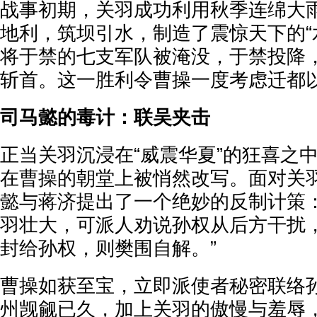
战事初期，关羽成功利用秋季连绵大
地利，筑坝引水，制造了震惊天下的“
将于禁的七支军队被淹没，于禁投降
斩首。这一胜利令曹操一度考虑迁都
司马懿的毒计：联吴夹击
正当关羽沉浸在“威震华夏”的狂喜之
在曹操的朝堂上被悄然改写。面对关
懿与蒋济提出了一个绝妙的反制计策：
羽壮大，可派人劝说孙权从后方干扰
封给孙权，则樊围自解。”
曹操如获至宝，立即派使者秘密联络
州觊觎已久，加上关羽的傲慢与羞辱