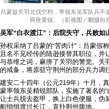
吕蒙趁关羽北伐空档，率领东吴军队兵不
两座重镇。（影视图／翻摄自
吴军“白衣渡江”：后院失守，兵败如
孙权采纳了吕蒙的“苦肉计”：吕蒙假
且名不见经传的陆逊接替其职位，并
与恭维之词，麻痹了关羽的警觉。关
的戒备，将原驻守荆州的部分兵力调
建安二十四年（公元219年）十月，
蒙率领东吴精锐部队，实施了著名的“
让士兵脱去盔甲，换上白色便服，伪
船悄悄渡过长江，直扑荆州腹地。