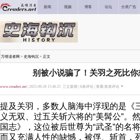
新闻
视频
博客
论坛
分类广告
万维读者网
>
史海钩沉
> 正文
别被小说骗了！关羽之死比你
www.creaders.net
| 2025-09-26 15:46:25 三立新闻 |
0
条评论 |
查看/发表评论
提及关羽，多数人脑海中浮现的是《
义无双、过五关斩六将的“美髯公”。
国志》，这位被后世尊为“武圣”的名
而又充满人性的缺憾，被俘、斩首，