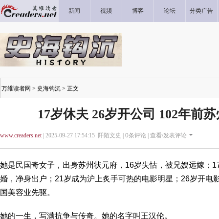
新闻
视频
博客
论坛
分类广告
万维读者网
>
史海钩沉
> 正文
17岁休夫 26岁开公司 102年
www.creaders.net
| 2025-09-27 17:54:15 阡陌文史 |
0
条评论 |
查看/发表评论
她是民国奇女子，出身苏州状元府，16岁失怙，被兄嫂远嫁；1
婚，净身出户；21岁成为沪上炙手可热的电影明星；26岁开电
国美容业先驱。
她的一生，写满抗争与传奇。她的名字叫王汉伦。