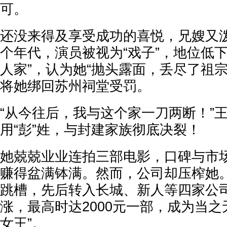
可。
还没来得及享受成功的喜悦，兄嫂又
个年代，演员被视为“戏子”，地位低
人家”，认为她“抛头露面，丢尽了祖
将她绑回苏州祠堂受罚。
“从今往后，我与这个家一刀两断！”
用“彭”姓，与封建家族彻底决裂！
她兢兢业业连拍三部电影，口碑与市
赚得盆满钵满。然而，公司却压榨她
跳槽，先后转入长城、新人等四家公
涨，最高时达2000元一部，成为当之
女王”。