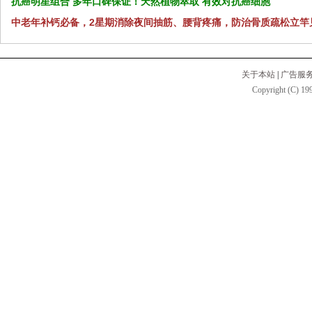
抗癌明星组合 多年口碑保证！天然植物萃取 有效对抗癌细胞
中老年补钙必备，2星期消除夜间抽筋、腰背疼痛，防治骨质疏松立竿
关于本站
|
广告服
Copyright (C) 199