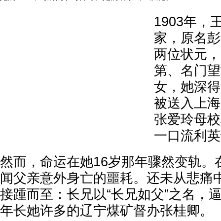
1903年
家，原名彭
两位状元，
第、名门望
女，她深得
被送入上海
张爱玲母校
一口流利英
然而，命运在她16岁那年骤然变轨。
闻父亲意外身亡的噩耗。还未从悲痛
接踵而至：长兄以“长兄如父”之名，
年长她许多的辽宁煤矿督办张桂卿。