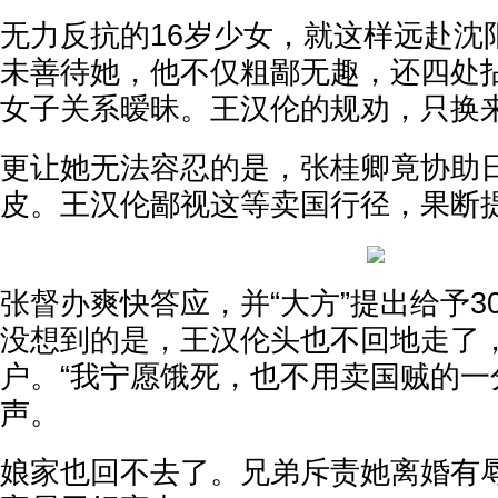
无力反抗的16岁少女，就这样远赴沈
未善待她，他不仅粗鄙无趣，还四处
女子关系暧昧。王汉伦的规劝，只换
更让她无法容忍的是，张桂卿竟协助
皮。王汉伦鄙视这等卖国行径，果断
张督办爽快答应，并“大方”提出给予3
没想到的是，王汉伦头也不回地走了
户。“我宁愿饿死，也不用卖国贼的一
声。
娘家也回不去了。兄弟斥责她离婚有