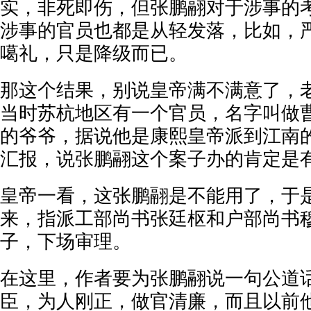
实，非死即伤，但张鹏翮对于涉事的
涉事的官员也都是从轻发落，比如，
噶礼，只是降级而已。
那这个结果，别说皇帝满不满意了，
当时苏杭地区有一个官员，名字叫做
的爷爷，据说他是康熙皇帝派到江南
汇报，说张鹏翮这个案子办的肯定是
皇帝一看，这张鹏翮是不能用了，于
来，指派工部尚书张廷枢和户部尚书
子，下场审理。
在这里，作者要为张鹏翮说一句公道
臣，为人刚正，做官清廉，而且以前