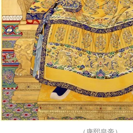
（康熙皇帝）