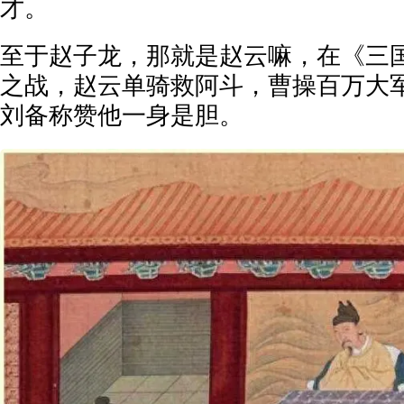
才。
至于赵子龙，那就是赵云嘛，在《三
之战，赵云单骑救阿斗，曹操百万大
刘备称赞他一身是胆。