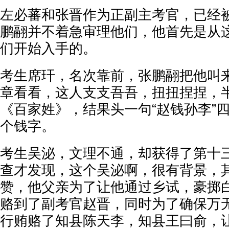
左必蕃和张晋作为正副主考官，已经
鹏翮并不着急审理他们，他首先是从
们开始入手的。
考生席玕，名次靠前，张鹏翮把他叫
章看看，这人支支吾吾，扭扭捏捏，
《百家姓》，结果头一句“赵钱孙李”
个钱字。
考生吴泌，文理不通，却获得了第十
查才发现，这个吴泌啊，很有背景，
赞，他父亲为了让他通过乡试，豪掷
赂到了副考官赵晋，同时为了确保万
行贿赂了知县陈天李，知县王曰俞，