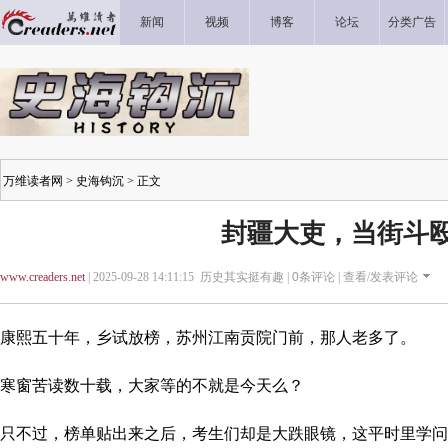
新闻
视频
博客
论坛
分类广告
万维读者网
>
史海钩沉
> 正文
封疆大吏，当街斗
www.creaders.net
| 2025-09-28 14:11:15 历史其实挺有趣 |
0
条评论 |
查看/发表评论
康熙五十年，乡试放榜，苏州江南贡院门前，那人老多了。
寒窗苦读数十载，大家等的不就是今天么？
只不过，榜单贴出来之后，考生们却是大跌眼镜，这平时里学问