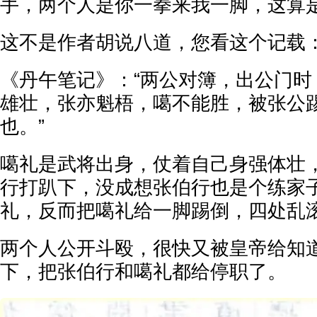
手，两个人是你一拳来我一脚，这算
这不是作者胡说八道，您看这个记载
《丹午笔记》：“两公对簿，出公门时
雄壮，张亦魁梧，噶不能胜，被张公
也。”
噶礼是武将出身，仗着自己身强体壮
行打趴下，没成想张伯行也是个练家
礼，反而把噶礼给一脚踢倒，四处乱
两个人公开斗殴，很快又被皇帝给知
下，把张伯行和噶礼都给停职了。