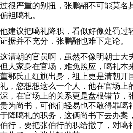
过很严重的别扭，张鹏翮不可能莫名
偏袒噶礼。
他建议把噶礼降职，看似好像处罚过
证据并不充分，张鹏翮也难下定论。
这清朝的官员啊，虽然不像明朝士大
但大家身在官场，难免照应，噶礼本
董鄂氏正红旗出身，祖上更是清朝开
礼，您想想这么一个人，他在官场上
深，在官场上的关系更是盘根错节，
贵为尚书，可他们轻易也不敢得罪噶
于降噶礼的职务，这俩尚书下去办案
伯行，要把张伯行的职给撤了，对噶