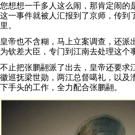
您想想一千多人这么闹，那肯定闹的
这一事件就被人汇报到了京师，传到
里。
皇帝也不含糊，马上立案调查，还派
为钦差大臣，专门到江南去处理这个
不止把张鹏翮派了出去，皇帝还要求
徽巡抚梁世勋，两江总督噶礼，以及
下手头的工作，全力配合张鹏翮。