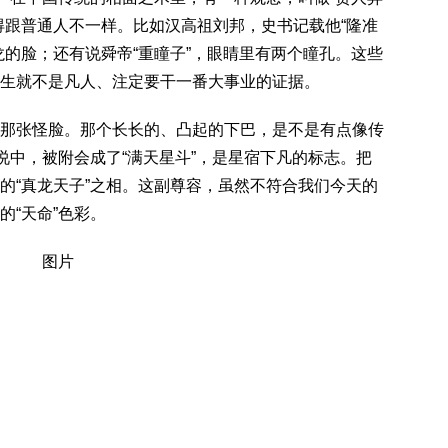
得跟普通人不一样。比如汉高祖刘邦，史书记载他“隆准
龙的脸；还有说舜帝“重瞳子”，眼睛里有两个瞳孔。这些
生就不是凡人、注定要干一番大事业的证据。
那张怪脸。那个长长的、凸起的下巴，是不是有点像传
说中，被附会成了“满天星斗”，是星宿下凡的标志。把
的“真龙天子”之相。这副尊容，虽然不符合我们今天的
“天命”色彩。