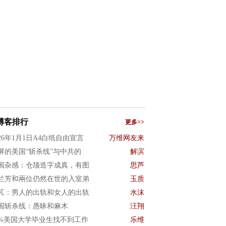
博客排行
更多>>
026年1月1日A4白纸自由宣言
万维网友来
屏的美国“斩杀线”与中共的
解滨
国杂感：仓颉造字成真，有图
思芦
兰芳和兩位仍然在世的入室弟
玉质
芃：男人的出轨和女人的出轨
水沫
国斩杀线：愚昧和麻木
汪翔
0%美国大学毕业生找不到工作
乐维