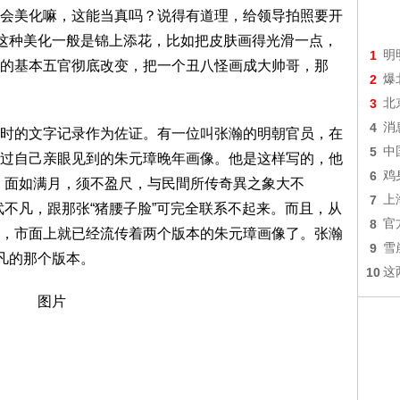
会美化嘛，这能当真吗？说得有道理，给领导拍照要开
，这种美化一般是锦上添花，比如把皮肤画得光滑一点，
1
明
的基本五官彻底改变，把一个丑八怪画成大帅哥，那
2
爆
3
北
4
消
时的文字记录作为佐证。有一位叫张瀚的明朝官员，在
5
中
过自己亲眼见到的朱元璋晚年画像。他是这样写的，他
6
鸡
，面如满月，须不盈尺，与民間所传奇異之象大不
7
上
武不凡，跟那张“猪腰子脸”可完全联系不起来。而且，从
8
官
，市面上就已经流传着两个版本的朱元璋画像了。张瀚
9
雪
凡的那个版本。
10
这