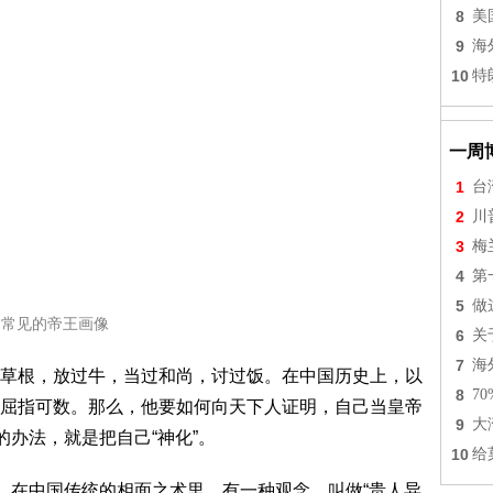
8
美
9
海
10
特
一周
1
台
2
川
3
梅
4
第
5
做
常见的帝王画像
6
关
7
海
草根，放过牛，当过和尚，讨过饭。在中国历史上，以
8
7
屈指可数。那么，他要如何向天下人证明，自己当皇帝
9
大
的办法，就是把自己“神化”。
10
给
径。在中国传统的相面之术里，有一种观念，叫做“贵人异