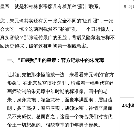
皇帝，就是和柏林影帝廖凡有着某种“蜜汁”联系。
5
习
您，朱元璋其实还有另一张完全不同的“证件照”，一张
会大吃一惊？这两副截然不同的面孔，一个丑得惊人，
真实容貌？那张流传最广的丑脸，背后又隐藏着怎样不
回历史侦探，破解这桩明初第一相貌悬案。
一、 “正装照”里的皇帝：官方记录中的朱元璋
让我们先把那张怪脸放一边，来看看朱元璋的“官方
形象”。在北京故宫博物院里，珍藏着一幅明代宫廷
画师绘制的朱元璋中年时期的标准像。画中的老
朱，身穿龙袍，端坐龙椅，面庞丰满圆润，眉目疏
48
朗，鼻子高挺，嘴唇厚实，胡须浓密，神情严肃而
又不失威仪。总而言之，这是一个符合我们对古代
帝王一切想象的、相貌堂堂的中年男子形象。