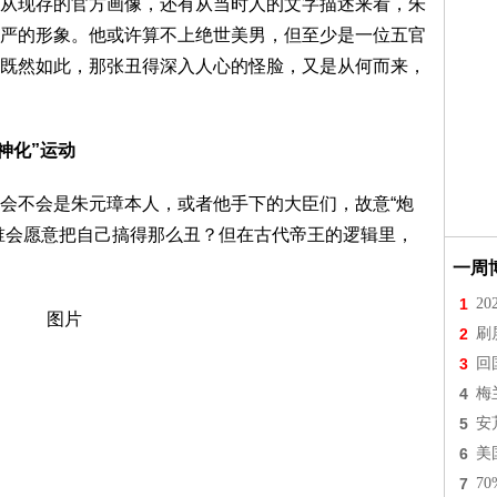
从现存的官方画像，还有从当时人的文字描述来看，朱
严的形象。他或许算不上绝世美男，但至少是一位五官
既然如此，那张丑得深入人心的怪脸，又是从何而来，
神化”运动
会不会是朱元璋本人，或者他手下的大臣们，故意“炮
谁会愿意把自己搞得那么丑？但在古代帝王的逻辑里，
一周
1
2
2
刷
3
回
4
梅
5
安
6
美
7
7