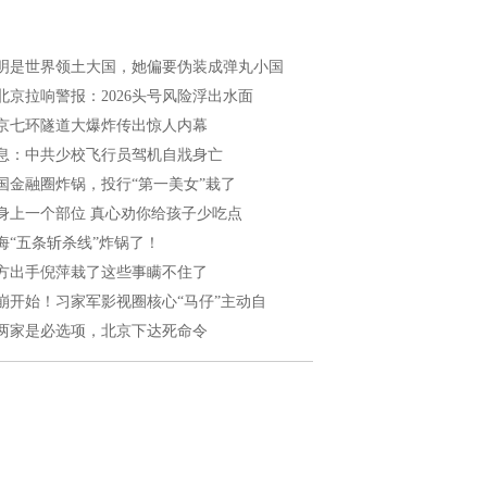
明是世界领土大国，她偏要伪装成弹丸小国
北京拉响警报：2026头号风险浮出水面
京七环隧道大爆炸传出惊人内幕
息：中共少校飞行员驾机自戕身亡
国金融圈炸锅，投行“第一美女”栽了
身上一个部位 真心劝你给孩子少吃点
海“五条斩杀线”炸锅了！
方出手倪萍栽了这些事瞒不住了
崩开始！习家军影视圈核心“马仔”主动自
两家是必选项，北京下达死命令