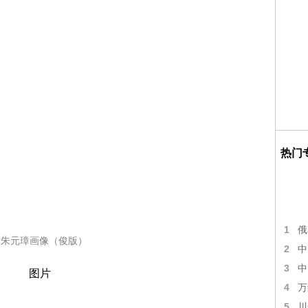
热门
1
俄
世朱元璋画像（俊版）
2
中
3
中
4
万
5
川