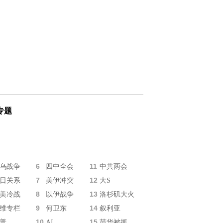
专题
6
11
乌战争
四中全会
中共两会
7
12
日关系
美伊冲突
大S
8
13
美冷战
以伊战争
洛杉矶大火
9
14
维专栏
何卫东
叙利亚
10
15
普
AI
苗华被抓