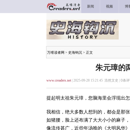
新闻
视频
博
万维读者网
>
史海钩沉
> 正文
朱元璋的
www.creaders.net
| 2025-09-28 15:21:45 浩然文史 |
0
条评
提起明太祖朱元璋，您脑海里会浮现出怎
我相信，绝大多数人想到的，都会是那张
如猪腰，脸上还布满了大大小小的麻子，
像流传甚广，近些年汤唯的《大明风华》