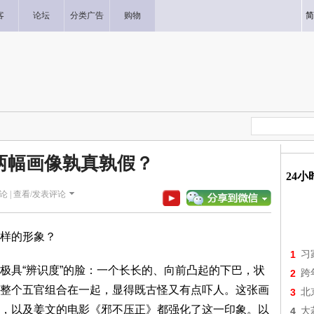
客
论坛
分类广告
购物
简
两幅画像孰真孰假？
24
论 |
查看/发表评论
样的形象？
1
习
极具“辨识度”的脸：一个长长的、向前凸起的下巴，状
2
跨
整个五官组合在一起，显得既古怪又有点吓人。这张画
3
北
，以及姜文的电影《邪不压正》都强化了这一印象。以
4
大