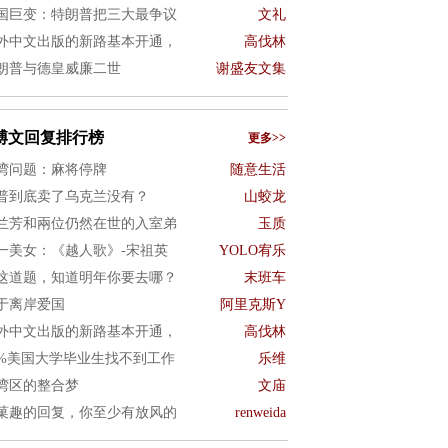
国巨变：特朗普把三大最争议
文礼
外中文出版的新路基本开通，
高伐林
朗普与德皇威廉二世
谢盛友文集
博文回复排行榜
更多>>
湾问题：麻将停牌
随意生活
普到底卖了乌克兰没有？
山蛟龙
兰芳和兩位仍然在世的入室弟
玉质
一美女：《越人歌》-宋祖英
YOLO宥乐
这道题，知道明年你要去哪？
末班车
于离岸爱国
阿里克斯Y
外中文出版的新路基本开通，
高伐林
0%美国大学毕业生找不到工作
乐维
湾区的整合梦
文庙
菓趣的回复，你至少有放风的
renweida