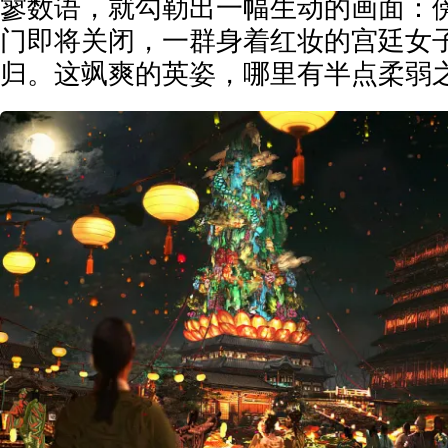
寥数语，就勾勒出一幅生动的画面：
门即将关闭，一群身着红妆的宫廷女
归。这飒爽的英姿，哪里有半点柔弱