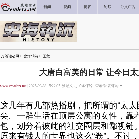
新闻
视频
博客
论坛
分类广告
万维读者网
>
史海钩沉
> 正文
大唐白富美的日常 让今日
www.creaders.net
| 2025-09-28 15:22:05 浩然文史 |
0
条评论 |
查看/发表评论
这几年有几部热播剧，把所谓的“太太
尖。一群生活在顶层公寓的女性，靠
包，划分着彼此的社交圈层和鄙视链
原来有钱人的世界也这么“卷”。不过