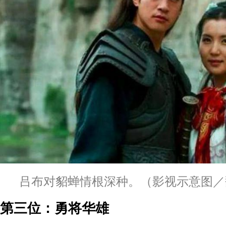
吕布对貂蝉情根深种。（影视示意图／
第三位：勇将华雄