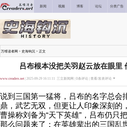
新闻
视频
博客
论坛
分类广告
万维读者网
>
史海钩沉
> 正文
吕布根本没把关羽赵云放在眼里 
www.creaders.net
| 2025-09-29 16:11:11 三立新闻网 |
0
条评论 |
查看/发表评论
说到三国第一猛将，吕布的名字总会
鼎，武艺无双，但更让人印象深刻的
曹操称刘备为“天下英雄”，吕布仍只
那么问题来了：在英雄辈出的三国乱