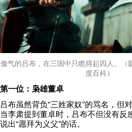
傲气的吕布，在三国中只瞧得起四人。（
度百科）
第一位：枭雄董卓
吕布虽然背负“三姓家奴”的骂名，但
当李肃提到董卓时，吕布不但没有反
说出“愿拜为义父”的话。