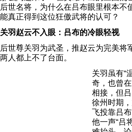
后世名将，为什么在吕布眼里根本不
能真正得到这位狂傲武将的认可？
关羽赵云不入眼：吕布的冷眼轻视
后世尊关羽为武圣，推赵云为完美将
两人都上不了台面。
关羽虽有“
奇，也曾在
相接，但吕
徐州时期，
飞投靠吕布
他一声“吕
难抬头。论