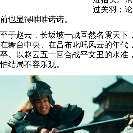
过关羽；论
前也显得唯唯诺诺。
至于赵云，长坂坡一战固然名震天下
在舞台中央。在吕布叱吒风云的年代
卒。以赵云五十回合战平文丑的水准
怕结局不容乐观。