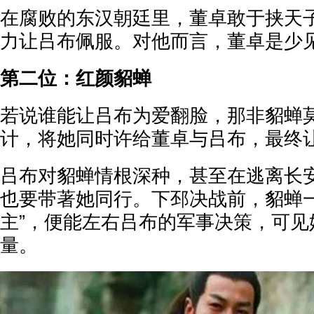
在腐败的东汉朝廷里，董卓敢于挟天
力让吕布佩服。对他而言，董卓是少见
第二位：红颜貂蝉
若说谁能让吕布为爱翻脸，那非貂蝉
计，将她同时许给董卓与吕布，最终
吕布对貂蝉情根深种，甚至在逃离长
也要带著她同行。下邳决战前，貂蝉一
主”，便能左右吕布的军事决策，可见
量。