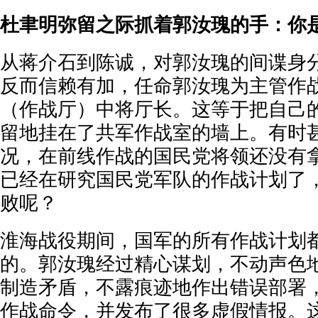
杜聿明弥留之际抓着郭汝瑰的手：你
从蒋介石到陈诚，对郭汝瑰的间谍身
反而信赖有加，任命郭汝瑰为主管作
（作战厅）中将厅长。这等于把自己
留地挂在了共军作战室的墙上。有时
况，在前线作战的国民党将领还没有
已经在研究国民党军队的作战计划了
败呢？
淮海战役期间，国军的所有作战计划
的。郭汝瑰经过精心谋划，不动声色
制造矛盾，不露痕迹地作出错误部署
作战命令，并发布了很多虚假情报。