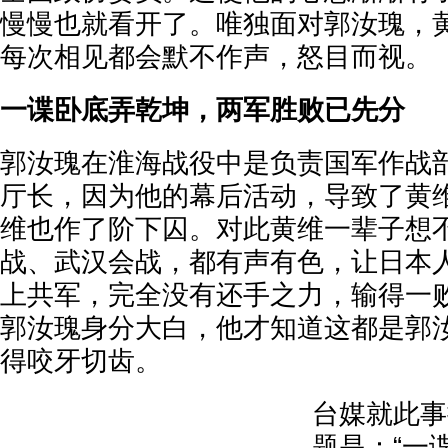
慢慢也就看开了。唯独面对郭汝瑰，
每次相见都会默不作声，怒目而视。
一谍卧底弄乾坤，两军胜败已先分
郭汝瑰在淮海战役中是负责国军作战
厅长，因为他的幕后活动，导致了黄
维也作了阶下囚。对此黄维一辈子想
战、武汉会战，都有声有色，让日本
上共军，完全没有还手之力，输得一
郭汝瑰身分大白，他才知道这都是郭
得咬牙切齿。
台媒就此事
题是：“一