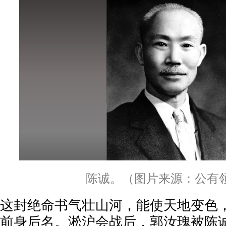
陈诚。（图片来源：公有
这封绝命书气壮山河，能使天地变色
前身后名。淞沪会战后，郭汝瑰被陈诚