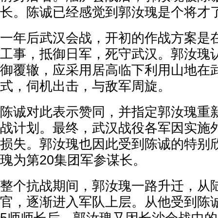
长。陈诚已经感觉到郭汝瑰是个将才
一年后武汉会战，开初的作战方案是
工事，抵御日军，死守武汉。郭汝瑰
御覆辙，应采用居高临下利用山地在
式，伺机出击，与敌军周旋。
陈诚对此表示赞同，并指定郭汝瑰重
战计划。最终，武汉战役各军因实施
损失。郭汝瑰也因此受到陈诚的特别
瑰为第20集团军参谋长。
整个抗战期间，郭汝瑰一路升迁，从
官，逐渐进入军队上层。从他受到陈