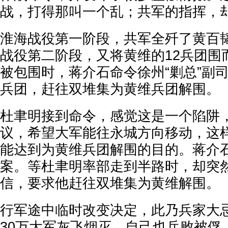
战，打得那叫一个乱；共军的指挥，
淮海战役第一阶段，共军全歼了黄百
战役第二阶段，又将黄维的12兵团围
被包围时，蒋介石命令徐州“剿总”副
兵团，赶往双堆集为黄维兵团解围。
杜聿明接到命令，感觉这是一个陷阱
议，希望大军能往永城方向移动，这
能达到为黄维兵团解围的目的。蒋介
案。等杜聿明率部走到半路时，却突
信，要求他赶往双堆集为黄维解围。
行军途中临时改变决定，此乃兵家大
30万大军灰飞烟灭，自己也兵败被俘