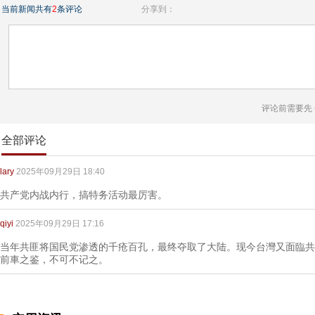
当前新闻共有
2
条评论
分享到：
评论前需要先
全部评论
lary
2025年09月29日 18:40
共产党内战内行，搞特务活动最厉害。
qiyi
2025年09月29日 17:16
当年共匪将国民党渗透的千疮百孔，最终夺取了大陆。现今台灣又面臨共
前車之鉴，不可不记之。