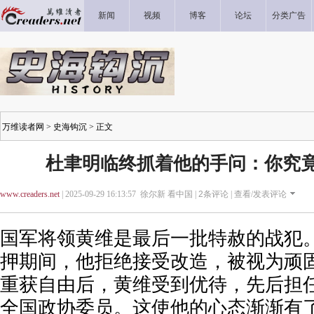
新闻
视频
博客
论坛
分类广告
万维读者网
>
史海钩沉
> 正文
杜聿明临终抓着他的手问：你究
www.creaders.net
| 2025-09-29 16:13:57 徐尔新 看中国 |
2
条评论 |
查看/发表评论
国军将领黄维是最后一批特赦的战犯。
押期间，他拒绝接受改造，被视为顽固
重获自由后，黄维受到优待，先后担
全国政协委员。这使他的心态渐渐有