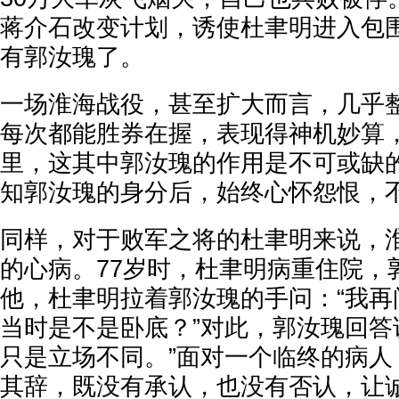
蒋介石改变计划，诱使杜聿明进入包
有郭汝瑰了。
一场淮海战役，甚至扩大而言，几乎
每次都能胜券在握，表现得神机妙算
里，这其中郭汝瑰的作用是不可或缺
知郭汝瑰的身分后，始终心怀怨恨，
同样，对于败军之将的杜聿明来说，
的心病。77岁时，杜聿明病重住院，
他，杜聿明拉着郭汝瑰的手问：“我再
当时是不是卧底？”对此，郭汝瑰回答
只是立场不同。”面对一个临终的病人
其辞，既没有承认，也没有否认，让