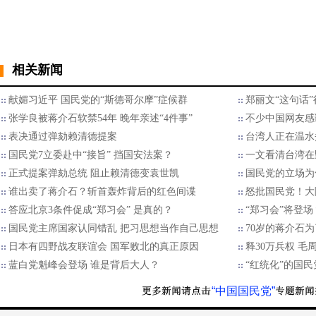
相关新闻
献媚习近平 国民党的“斯德哥尔摩”症候群
郑丽文“这句话
张学良被蒋介石软禁54年 晚年亲述“4件事”
不少中国网友感
表决通过弹劾赖清德提案
台湾人正在温水
国民党7立委赴中“接旨” 挡国安法案？
一文看清台湾在
正式提案弹劾总统 阻止赖清德变袁世凯
国民党的立场为
谁出卖了蒋介石？斩首轰炸背后的红色间谍
怒批国民党！大
答应北京3条件促成“郑习会” 是真的？
“郑习会”将登
国民党主席国家认同错乱 把习思想当作自己思想
70岁的蒋介石
日本有四野战友联谊会 国军败北的真正原因
释30万兵权 毛
蓝白党魁峰会登场 谁是背后大人？
“红统化”的国
“中国国民党”