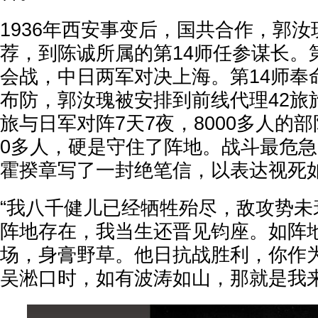
1936年西安事变后，国共合作，郭
荐，到陈诚所属的第14师任参谋长。
会战，中日两军对决上海。第14师奉
布防，郭汝瑰被安排到前线代理42旅
旅与日军对阵7天7夜，8000多人的部
0多人，硬是守住了阵地。战斗最危
霍揆章写了一封绝笔信，以表达视死
“我八千健儿已经牺牲殆尽，敌攻势未
阵地存在，我当生还晋见钧座。如阵
场，身膏野草。他日抗战胜利，你作
吴淞口时，如有波涛如山，那就是我来