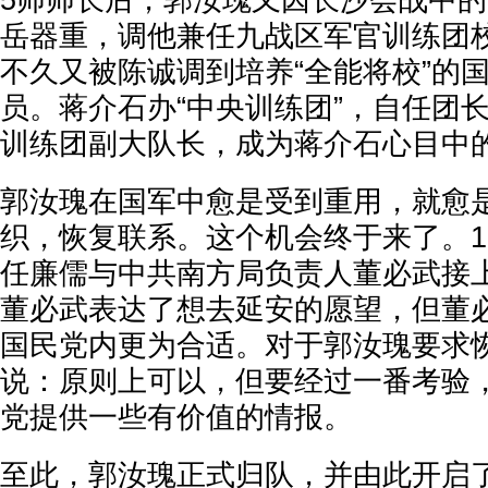
5师师长后，郭汝瑰又因长沙会战中
岳器重，调他兼任九战区军官训练团
不久又被陈诚调到培养“全能将校”的
员。蒋介石办“中央训练团”，自任团
训练团副大队长，成为蒋介石心目中的
郭汝瑰在国军中愈是受到重用，就愈
织，恢复联系。这个机会终于来了。19
任廉儒与中共南方局负责人董必武接
董必武表达了想去延安的愿望，但董
国民党内更为合适。对于郭汝瑰要求
说：原则上可以，但要经过一番考验
党提供一些有价值的情报。
至此，郭汝瑰正式归队，并由此开启