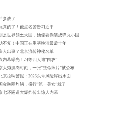
兰参战了
玩真的了！他点名警告习近平
明是世界领土大国，她偏要伪装成弹丸小国
劫不复！中国正在重演晚清最后十年
多人出事？北京流传神秘名单
议内幕曝光！习等四人遭“围攻”
京大秀肌肉时刻，一张“致命照片”被公布
北京拉响警报：2026头号风险浮出水面
国金融圈炸锅，投行“第一美女”栽了
京七环隧道大爆炸传出惊人内幕