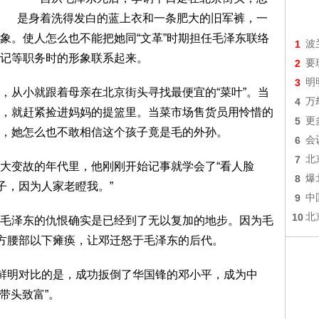
是身着洗得发白的蓝上衣和一条肥大的旧军裤，一
象。使人怎么也不能把她同“文革”时期担任毛泽东联络
1
波
记等职务时的形象联系起来。
2
要
3
明
从小就跟着母亲在北京街头寻找最便宜的“菜叶”。当
4
万
，就赶紧捡进妈妈的提篮里。当菜市场售货员用怜惜的
5
更
，她怎么也不敢相信这个孩子竟是毛的外孙。
6
会
7
北
变故的年代里，他刚刚开始记事就学会了“看人脸
8
爆
子，因为人家老瞪我。”
9
中
10
北
泽东的仇恨确实是已经到了无以复加的地步。因为毛
朴方腰部以下瘫痪，让邓迁怒于毛泽东的后代。
鲜明对比的是，成功扳倒了华国锋的邓小平，成为中
带头致富”。