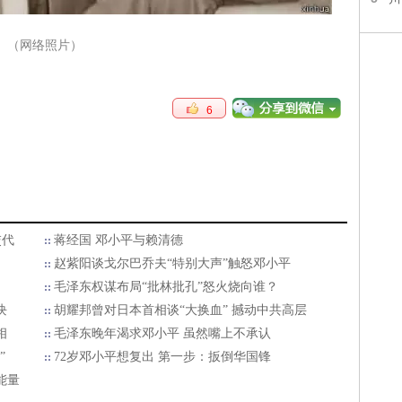
（网络照片）
6
交代
蒋经国 邓小平与赖清德
赵紫阳谈戈尔巴乔夫“特别大声”触怒邓小平
毛泽东权谋布局“批林批孔”怒火烧向谁？
块
胡耀邦曾对日本首相谈“大换血” 撼动中共高层
相
毛泽东晚年渴求邓小平 虽然嘴上不承认
”
72岁邓小平想复出 第一步：扳倒华国锋
能量