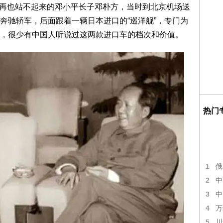
的再也站不起来的邓小平长子邓朴方，当时到北京机场送
奔驰轿车，后面跟着一辆日本进口的“巡洋舰”，专门为
，很少有中国人听说过这两款进口车的档次和价值。
热门
1
俄
2
中
3
中
4
万
5
川