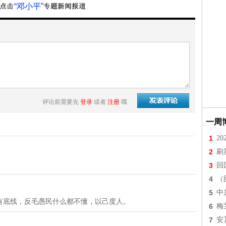
“邓小平”
评论前需要先
登录
或者
注册
哦
一周
1
2
2
刷
3
回
4
（
5
中
有底线，反毛愚民什么都不懂，以己度人。
6
梅
7
安