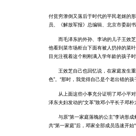
付贫穷潦倒又落后于时代的平民老妪的形
员、《解放军报》总编辑、北京市委副书
而毛泽东的外孙、李讷的儿子王效芝，
他看到菜市场柜台下面有被人扔掉的菜叶
目光注视着这个刚刚满入学年龄的孩子时
王效芝自己也回忆说，在家庭发生重大
色”。“那时，我觉得自己是个老出错的孩
从上面这些小事充分证明了邓小平对毛
泽东夫妇发动的“文革”致邓小平长子邓
与原“第一家庭落魄的公主”李讷形成
共“第一家庭”后，邓家全部成员迅速开始“