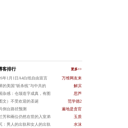
博客排行
更多>>
026年1月1日A4白纸自由宣言
万维网友来
屏的美国“斩杀线”与中共的
解滨
国杂感：仓颉造字成真，有图
思芦
图文）不受欢迎的圣诞
范学德2
共倒台路径预测
遍地是贪官
兰芳和兩位仍然在世的入室弟
玉质
芃：男人的出轨和女人的出轨
水沫