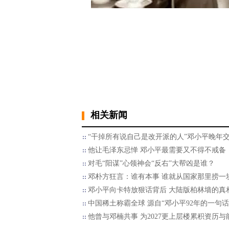
相关新闻
“干掉所有说自己是改开派的人”邓小平晚年
他让毛泽东忌惮 邓小平最需要又不得不戒备
对毛“阳谋”心领神会“反右”大帮凶是谁？
邓朴方狂言：谁有本事 谁就从国家那里捞一
邓小平向卡特放狠话背后 大陆版柏林墙的真
中国稀土称霸全球 源自“邓小平92年的一句话
他曾与邓楠共事 为2027更上层楼累积资历与