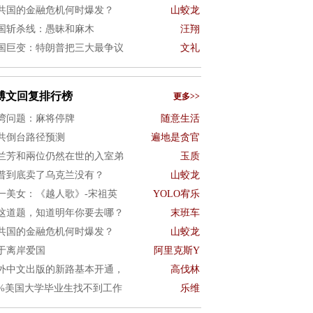
共国的金融危机何时爆发？
山蛟龙
国斩杀线：愚昧和麻木
汪翔
国巨变：特朗普把三大最争议
文礼
博文回复排行榜
更多>>
湾问题：麻将停牌
随意生活
共倒台路径预测
遍地是贪官
兰芳和兩位仍然在世的入室弟
玉质
普到底卖了乌克兰没有？
山蛟龙
一美女：《越人歌》-宋祖英
YOLO宥乐
这道题，知道明年你要去哪？
末班车
共国的金融危机何时爆发？
山蛟龙
于离岸爱国
阿里克斯Y
外中文出版的新路基本开通，
高伐林
0%美国大学毕业生找不到工作
乐维