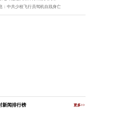
息：中共少校飞行员驾机自戕身亡
小时新闻排行榜
更多>>