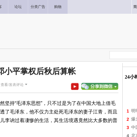
客
论坛
分类广告
购物
简
邓小平掌权后秋后算帐
24
|
查看/发表评论
坚持“毛泽东思想”，只不过是为了在中国大地上借毛
1
明
透了毛泽东，他不仅力主处死毛泽东的妻子江青，而且
2
爆
儿李讷过着凄惨的生活，其生活境遇竟然比大多数的普
3
中
4
北