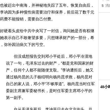
被赶出中南海，并神秘地失踪了五年。恢复自由后，
5
消
李讷因为多种慢性病需要治疗和保养，前后花了数千元
药费不能报销，需要自己付费。
硬着头皮给中共中央写了一封信，询问她是否有权继
她表示自己不敢奢望多要，只想继承财产的一部分，希
，弥补因治病欠下的亏空。
但没成想报告交到邓小平处后，邓小平冷漠地
说了一句，毛泽东过去的财产，“都是党和国家的财
产，任何个人都不能随便支取。”李讷遭拒后，她又
通过杨尚昆的儿子杨绍明向杨尚昆求救，杨尚昆对
自己的家人说，邓小平“不够厚道”。杨尚昆当时任军
48
委副主席兼军委秘书长，是时任军委主席邓小平的
第一副手。
自从毛泽东死后，李讷平日走在北京街头，总