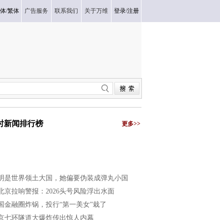
体
/
繁体
广告服务
联系我们
关于万维
登录
/
注册
小时新闻排行榜
更多>>
明是世界领土大国，她偏要伪装成弹丸小国
北京拉响警报：2026头号风险浮出水面
国金融圈炸锅，投行“第一美女”栽了
京七环隧道大爆炸传出惊人内幕