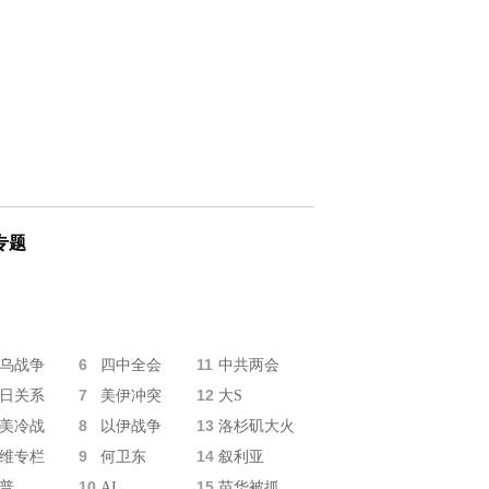
专题
6
11
乌战争
四中全会
中共两会
7
12
日关系
美伊冲突
大S
8
13
美冷战
以伊战争
洛杉矶大火
9
14
维专栏
何卫东
叙利亚
10
15
普
AI
苗华被抓