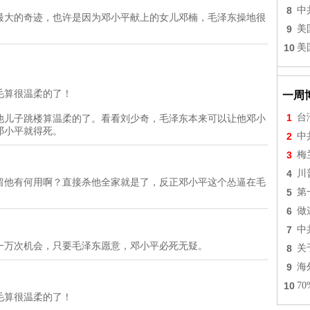
8
中
最大的奇迹，也许是因为邓小平献上的女儿邓楠，毛泽东操地很
9
美
10
美
毛算很温柔的了！
一周
1
台
他儿子跳楼算温柔的了。看看刘少奇，毛泽东本来可以让他邓小
邓小平就得死。
2
中
3
梅
4
川
留他有何用啊？直接杀他全家就是了，反正邓小平这个怂逼在毛
5
第
6
做
7
中
一万次机会，只要毛泽东愿意，邓小平必死无疑。
8
关
9
海
10
7
毛算很温柔的了！