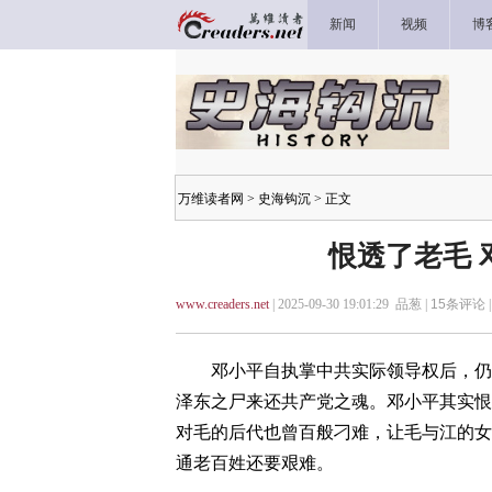
新闻
视频
博
万维读者网
>
史海钩沉
> 正文
恨透了老毛 
www.creaders.net
| 2025-09-30 19:01:29 品葱 |
15
条评论 
邓小平自执掌中共实际领导权后，仍然
泽东之尸来还共产党之魂。邓小平其实恨
对毛的后代也曾百般刁难，让毛与江的女
通老百姓还要艰难。