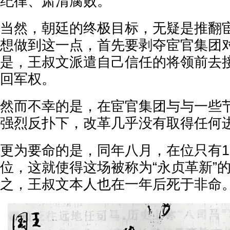
纪律、肃清腐败。
当然，朝廷的终极目标，无疑是推翻
想做到这一点，首先要剥夺宦官集团
是，王叔文派遣自己信任的将领前去
回军权。
然而不幸的是，在宦官集团与与一些
强烈反扑下，改革几乎没有取得任何
更为要命的是，同年八月，在位只有1
位，这就使得这场被称为“永贞革新”
之，王叔文本人也在一年后死于非命