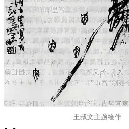
王叔文主题绘作