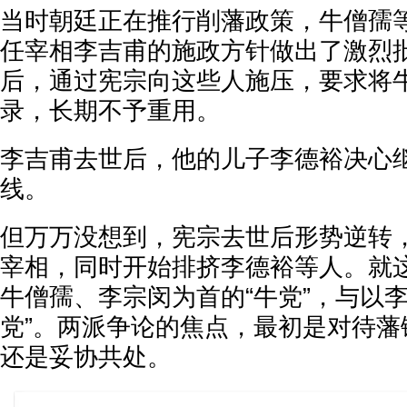
当时朝廷正在推行削藩政策，牛僧孺
任宰相李吉甫的施政方针做出了激烈
后，通过宪宗向这些人施压，要求将
录，长期不予重用。
李吉甫去世后，他的儿子李德裕决心
线。
但万万没想到，宪宗去世后形势逆转
宰相，同时开始排挤李德裕等人。就
牛僧孺、李宗闵为首的“牛党”，与以李
党”。两派争论的焦点，最初是对待藩
还是妥协共处。