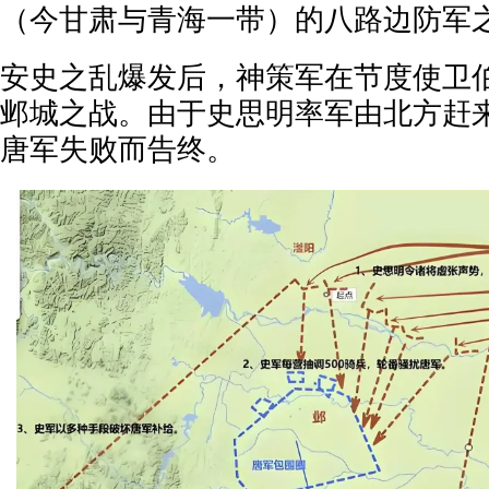
（今甘肃与青海一带）的八路边防军
安史之乱爆发后，神策军在节度使卫
邺城之战。由于史思明率军由北方赶
唐军失败而告终。