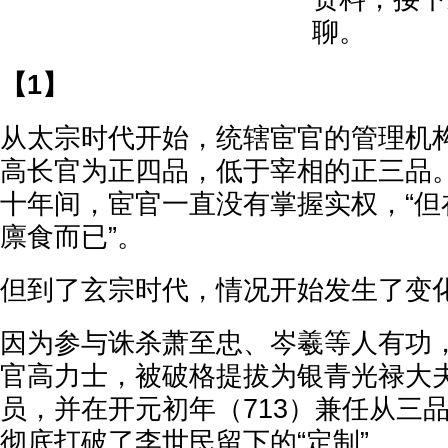
聊。
【1】
从太宗时代开始，统辖宦官的管理机
高长官为正四品，低于宰相的正三品
十年间，宦官一直没有掌握实权，“但
廪食而已”。
但到了玄宗时代，情况开始发生了变
因为参与诛杀萧至忠、岑羲等人有功
官高力士，被破格提拔为银青光禄大
员，并在开元初年（713）兼任从三
彻底打破了李世民留下的“定制”。