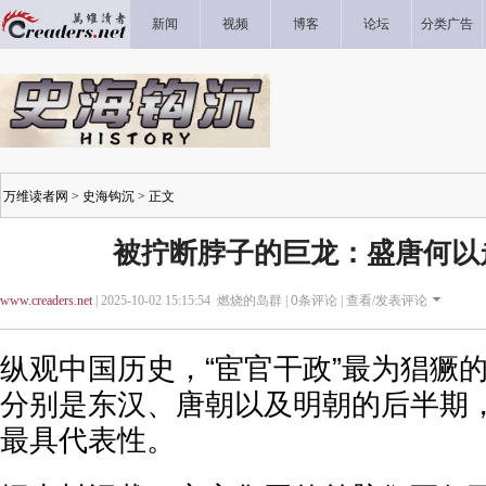
新闻
视频
博客
论坛
分类广告
万维读者网
>
史海钩沉
> 正文
被拧断脖子的巨龙：盛唐何以
www.creaders.net
| 2025-10-02 15:15:54 燃烧的岛群 |
0
条评论 |
查看/发表评论
纵观中国历史，“宦官干政”最为猖獗
分别是东汉、唐朝以及明朝的后半期
最具代表性。