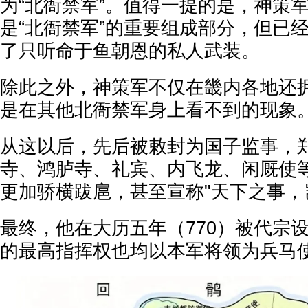
为“北衙禁军”。值得一提的是，神策
是“北衙禁军”的重要组成部分，但已
了只听命于鱼朝恩的私人武装。
除此之外，神策军不仅在畿内各地还
是在其他北衙禁军身上看不到的现象
从这以后，先后被敕封为国子监事，
寺、鸿胪寺、礼宾、内飞龙、闲厩使
更加骄横跋扈，甚至宣称"天下之事，
最终，他在大历五年（770）被代宗
的最高指挥权也均以本军将领为兵马