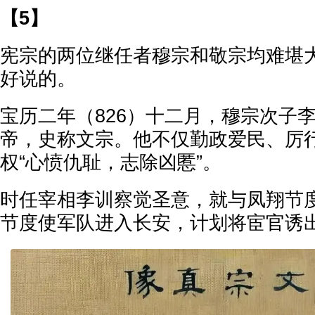
【5】
宪宗的两位继任者穆宗和敬宗均难堪
好说的。
宝历二年（826）十二月，穆宗次子
帝，史称文宗。他不仅勤政爱民、厉
权“心愤仇耻，志除凶慝”。
时任宰相李训察觉圣意，就与凤翔节
节度使军队进入长安，计划将宦官诱