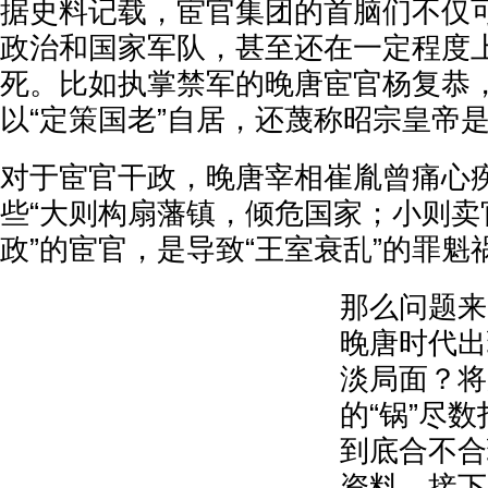
据史料记载，宦官集团的首脑们不仅
政治和国家军队，甚至还在一定程度
死。比如执掌禁军的晚唐宦官杨复恭
以“定策国老”自居，还蔑称昭宗皇帝是
对于宦官干政，晚唐宰相崔胤曾痛心
些“大则构扇藩镇，倾危国家；小则卖
政”的宦官，是导致“王室衰乱”的罪魁
那么问题来
晚唐时代出
淡局面？将
的“锅”尽
到底合不合
资料，接下