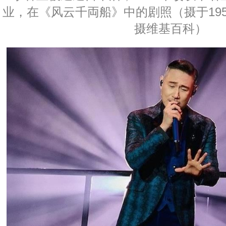
业，在《风云千両船》中的剧照（摄于195
摄维基百科）