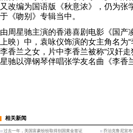
又改编为国语版《秋意浓》，仍为张
于《吻别》专辑当中。
由周星驰主演的香港喜剧电影《国产凌
上映）中，袁咏仪饰演的女主角名为“
李香兰之女，片中李香兰被称“汉奸走
星驰以弹钢琴伴唱张学友名曲《李香
相关新闻
过去一年，美国富豪纷纷取得别国黄金签证
乔治克鲁尼宣布