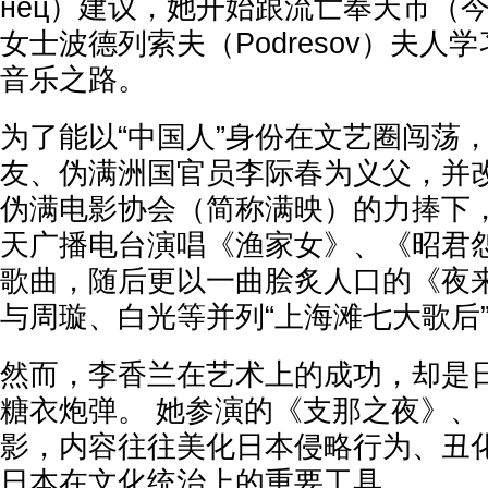
нец）建议，她开始跟流亡奉天市（
女士波德列索夫（Podresov）夫人
音乐之路。
为了能以“中国人”身份在文艺圈闯荡
友、伪满洲国官员李际春为义父，并改
伪满电影协会（简称满映）的力捧下
天广播电台演唱《渔家女》、《昭君
歌曲，随后更以一曲脍炙人口的《夜
与周璇、白光等并列“上海滩七大歌后
然而，李香兰在艺术上的成功，却是
糖衣炮弹。 她参演的《支那之夜》、
影，内容往往美化日本侵略行为、丑
日本在文化统治上的重要工具。