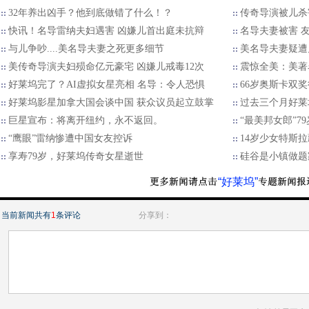
32年养出凶手？他到底做错了什么！？
传奇导演被儿杀
快讯！名导雷纳夫妇遇害 凶嫌儿首出庭未抗辩
名导夫妻被害 
与儿争吵....美名导夫妻之死更多细节
美名导夫妻疑遭
美传奇导演夫妇殒命亿元豪宅 凶嫌儿戒毒12次
震惊全美：美著
好莱坞完了？AI虚拟女星亮相 名导：令人恐惧
66岁奥斯卡双
好莱坞影星加拿大国会谈中国 获众议员起立鼓掌
过去三个月好莱
巨星宣布：将离开纽约，永不返回。
“最美邦女郎”7
“鹰眼”雷纳惨遭中国女友控诉
14岁少女特斯
享寿79岁，好莱坞传奇女星逝世
硅谷是小镇做题
“好莱坞”
当前新闻共有
1
条评论
分享到：