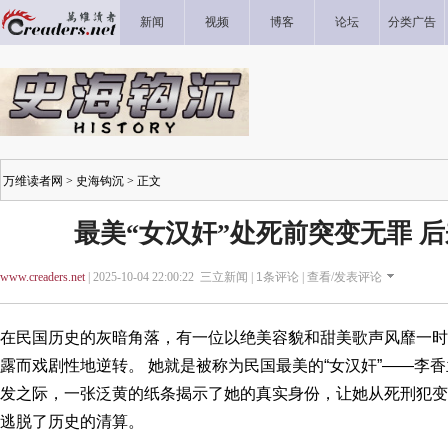
新闻
视频
博客
论坛
分类广告
万维读者网
>
史海钩沉
> 正文
最美“女汉奸”处死前突变无罪 
www.creaders.net
| 2025-10-04 22:00:22 三立新闻 |
1
条评论 |
查看/发表评论
在民国历史的灰暗角落，有一位以绝美容貌和甜美歌声风靡一时
露而戏剧性地逆转。 她就是被称为民国最美的“女汉奸”——李
发之际，一张泛黄的纸条揭示了她的真实身份，让她从死刑犯变
逃脱了历史的清算。