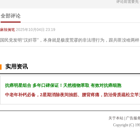
评论前需要先
全部评论
麻辣搁笔
2025年10月04日 23:19
国民党发明“汉奸罪”，本身就是极度荒谬的非法理行为，跟共匪没啥两
实用资讯
抗癌明星组合 多年口碑保证！天然植物萃取 有效对抗癌细胞
中老年补钙必备，2星期消除夜间抽筋、腰背疼痛，防治骨质疏松立竿
关于本站
|
广告服
Copyright (C) 199