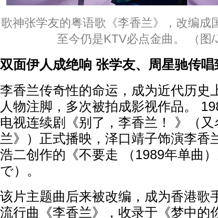
歌神张学友的粤语歌《李香兰》，改编成
至今仍是KTV必点金曲。 （图/
双面伊人成绝响 张学友、周星驰传唱
李香兰传奇性的命运，成为近代历史
人物注脚，多次被拍成影视作品。 19
电视连续剧《别了，李香兰！ 》（又
兰》）正式播映，泽口靖子饰演李香兰
浩二创作的《不要走 （1989年单曲
で）。
该片主题曲后来被改编，成为香港歌
流行曲《李香兰》，收录于《梦中的你