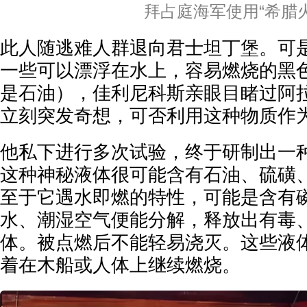
拜占庭海军使用“希腊火
此人随逃难人群退向君士坦丁堡。可
一些可以漂浮在水上，容易燃烧的黑
是石油），佳利尼科斯亲眼目睹过阿
立刻突发奇想，可否利用这种物质作
他私下进行多次试验，终于研制出一
这种神秘液体很可能含有石油、硫磺
至于它遇水即燃的特性，可能是含有
水、潮湿空气便能分解，释放出有毒
体。被点燃后不能轻易浇灭。这些液
着在木船或人体上继续燃烧。