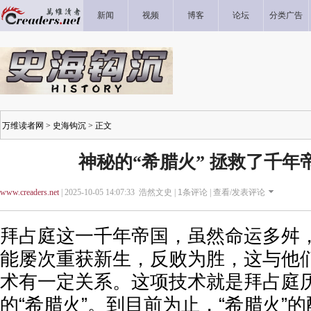
新闻
视频
博客
论坛
分类广告
万维读者网
>
史海钩沉
> 正文
神秘的“希腊火” 拯救了千年
www.creaders.net
| 2025-10-05 14:07:33 浩然文史 |
1
条评论 |
查看/发表评论
拜占庭这一千年帝国，虽然命运多舛
能屡次重获新生，反败为胜，这与他
术有一定关系。这项技术就是拜占庭
的“希腊火”。到目前为止，“希腊火”