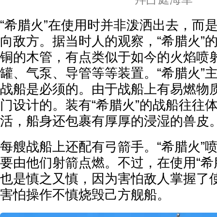
“希腊火”在使用时并非泼洒出去，而
向敌方。据当时人的观察，“希腊火”
铜的木管，有点类似于如今的火焰喷
罐、气泵、导管等等装置。“希腊火”
战船是必须的。由于战船上有易燃物
门设计的。装有“希腊火”的战船往往
活，船身还包裹有厚厚的浸湿的兽皮
每艘战船上还配有弓箭手。“希腊火”
要由他们射箭点燃。不过，在使用“希
也是慎之又慎，因为害怕敌人掌握了
害怕操作不慎烧毁己方舰船。