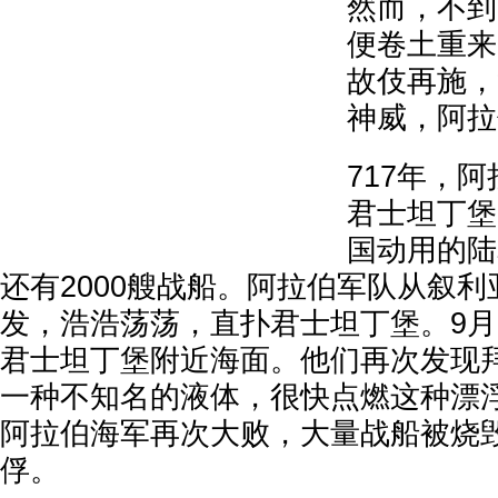
然而，不到
便卷土重来
故伎再施，
神威，阿拉
717年，
君士坦丁堡
国动用的陆
还有2000艘战船。阿拉伯军队从叙
发，浩浩荡荡，直扑君士坦丁堡。9
君士坦丁堡附近海面。他们再次发现
一种不知名的液体，很快点燃这种漂
阿拉伯海军再次大败，大量战船被烧
俘。