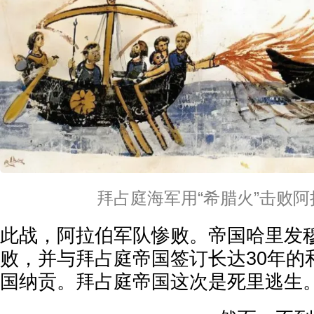
拜占庭海军用“希腊火”击败
此战，阿拉伯军队惨败。帝国哈里发
败，并与拜占庭帝国签订长达30年的
国纳贡。拜占庭帝国这次是死里逃生