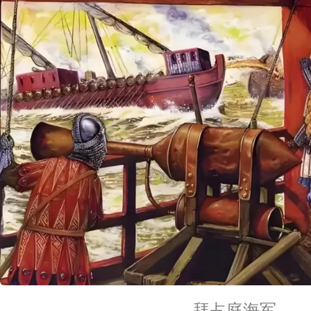
拜占庭海军