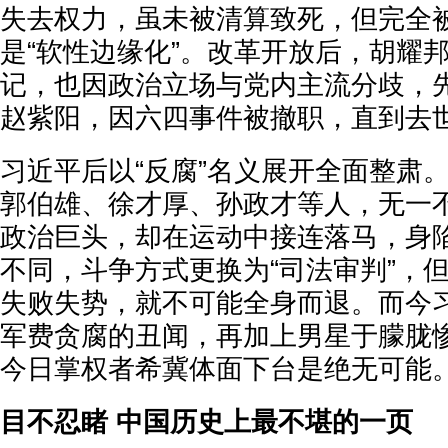
失去权力，虽未被清算致死，但完全
是“软性边缘化”。改革开放后，胡耀
记，也因政治立场与党内主流分歧，
赵紫阳，因六四事件被撤职，直到去
习近平后以“反腐”名义展开全面整肃
郭伯雄、徐才厚、孙政才等人，无一
政治巨头，却在运动中接连落马，身
不同，斗争方式更换为“司法审判”，
失败失势，就不可能全身而退。而今
军费贪腐的丑闻，再加上男星于朦胧
今日掌权者希冀体面下台是绝无可能
目不忍睹 中国历史上最不堪的一页