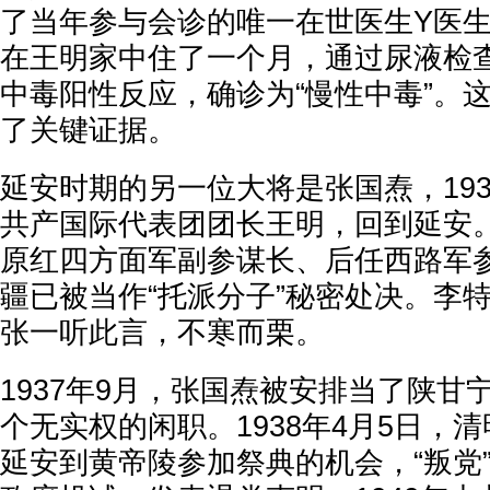
了当年参与会诊的唯一在世医生Y医生
在王明家中住了一个月，通过尿液检
中毒阳性反应，确诊为“慢性中毒”。
了关键证据。
延安时期的另一位大将是张国焘，193
共产国际代表团团长王明，回到延安
原红四方面军副参谋长、后任西路军
疆已被当作“托派分子”秘密处决。李
张一听此言，不寒而栗。
1937年9月，张国焘被安排当了陕甘
个无实权的闲职。1938年4月5日，
延安到黄帝陵参加祭典的机会，“叛党