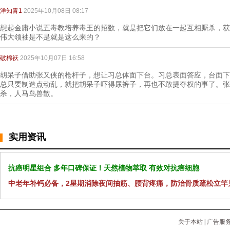
洋知青1
2025年10月08日 08:17
想起金庸小说五毒教培养毒王的招数，就是把它们放在一起互相厮杀，获
伟大领袖是不是就是这么来的？
破棉袄
2025年10月07日 16:58
胡呆子借助张又侠的枪杆子，想让习总体面下台。习总表面答应，台面下
总只要制造点动乱，就把胡呆子吓得尿裤子，再也不敢提夺权的事了。张
杀，人马鸟兽散。
实用资讯
抗癌明星组合 多年口碑保证！天然植物萃取 有效对抗癌细胞
中老年补钙必备，2星期消除夜间抽筋、腰背疼痛，防治骨质疏松立竿
关于本站
|
广告服