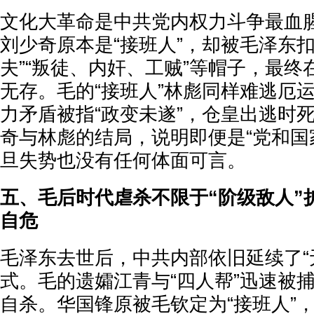
文化大革命是中共党内权力斗争最血
刘少奇原本是“接班人”，却被毛泽东
夫”“叛徒、内奸、工贼”等帽子，最
无存。毛的“接班人”林彪同样难逃厄运
力矛盾被指“政变未遂”，仓皇出逃时
奇与林彪的结局，说明即便是“党和国
旦失势也没有任何体面可言。
五、毛后时代虐杀不限于“阶级敌人”
自危
毛泽东去世后，中共内部依旧延续了“
式。毛的遗孀江青与“四人帮”迅速被
自杀。华国锋原被毛钦定为“接班人”