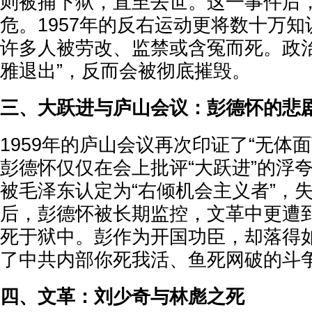
则被捕下狱，直至去世。这一事件后
危。1957年的反右运动更将数十万知
许多人被劳改、监禁或含冤而死。政治
雅退出”，反而会被彻底摧毁。
三、大跃进与庐山会议：彭德怀的悲
1959年的庐山会议再次印证了“无体
彭德怀仅仅在会上批评“大跃进”的浮
被毛泽东认定为“右倾机会主义者”，
后，彭德怀被长期监控，文革中更遭
死于狱中。彭作为开国功臣，却落得
了中共内部你死我活、鱼死网破的斗
四、文革：刘少奇与林彪之死