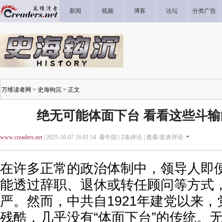
新闻
视频
博客
论坛
分类广告
万维读者网
>
史海钩沉
> 正文
绝无可能体面下台 看看这些斗
www.creaders.net
| 2025-10-07 16:01:54 看中国 |
2
条评论 |
查看/发表评论
在许多正常的政治体制中，领导人即
能透过辞职、退休或转任顾问等方式
严。然而，中共自1921年建党以来
残酷，几乎没有“体面下台”的传统。