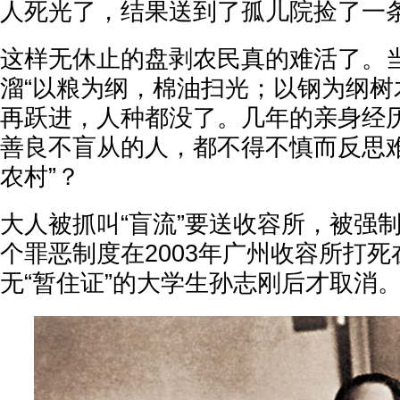
人死光了，结果送到了孤儿院捡了一
这样无休止的盘剥农民真的难活了。
溜“以粮为纲，棉油扫光；以钢为纲树木
再跃进，人种都没了。几年的亲身经
善良不盲从的人，都不得不慎而反思难
农村”？
大人被抓叫“盲流”要送收容所，被强
个罪恶制度在2003年广州收容所打
无“暂住证”的大学生孙志刚后才取消