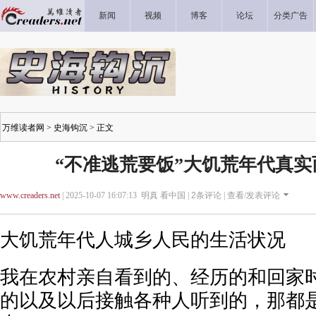
新闻
视频
博客
论坛
分类广告
万维读者网
>
史海钩沉
> 正文
“不准逃荒要饭”大饥荒年代真
www.creaders.net
| 2025-10-07 16:07:13 明真 看中国 |
2
条评论 |
查看/发表评论
大饥荒年代人城乡人民的生活状况
我在农村亲自看到的、经历的和回家
的以及以后接触各种人听到的，那都