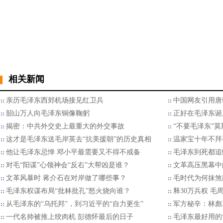
相关新闻
亲历毛泽东西郊机场接见红卫兵
中国网友引用唐
韶山万人向毛泽东铜像鞠躬
正好在毛泽东诞
揭密：中共外交史上最重大的外交事故
“不要毛泽东”
这才是毛泽东送毛岸英去“抗美援朝”的历史真相
温家宝十年不拜
他让毛泽东忌惮 邓小平最需要又不得不戒备
毛泽东到死都追
对毛“阳谋”心领神会“反右”大帮凶是谁？
文革高压黑幕中
文革风暴时 蒋介石在对岸做了哪些事？
毛时代为何抹煞
毛泽东权谋布局“批林批孔”怒火烧向谁？
释30万兵权 毛
从毛泽东的“乌托邦”，到习近平的“自力更生”
军方秘辛：林彪
一代名帅被推上绞肉机 彭德怀最后的日子
毛泽东最好用的