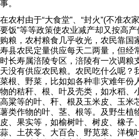
事。
在农村由于“大食堂”、“封火”(不准农
要饭”等等政策使农业减产却又按高产
购粮，农村粮食几乎收光，农民靠国
寿县农民定量供应每天二两量，但经
时长寿属涪陵专区，涪陵有一次调粮支
天没有供应农民粮。农民吃什么呢？
菜根、野菜，比如如各种非灾难年份
物的秸秆、根、叶及壳类，如水稻、
高粱等的叶、秆、根及玉米皮、玉米
薯类作物的叶、茎、根等。及野生植
皮、果实等，如榆树叶、树皮、橡子
蒜、土茯苓、大百合、野苋菜、洋槐