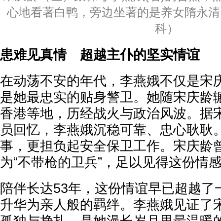
心地看著白鸭，旁边坐著的是养女隋永清
科）
患难见真情 超越主仆的坚实情谊
在动荡不安的年代，李燕娥不仅是宋
是她最忠实的贴身警卫。她随宋庆龄
香港等地，历经战火与政治风波。据
员回忆，李燕娥沉稳可靠、忠心耿耿
事，更担负起安全保卫工作。宋庆龄
为“不带枪的卫兵”，足以见得这份情
陪伴长达53年，这份情谊早已超越了
升华为亲人般的羁绊。李燕娥见证了
孤独与挣扎，是她漫长岁月里最温暖