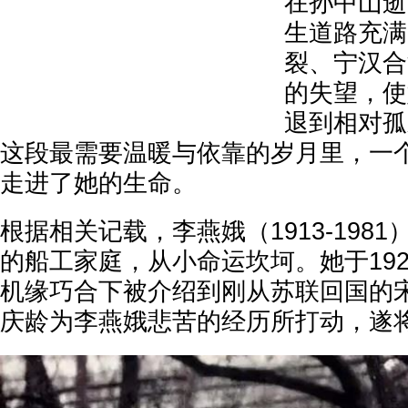
在孙中山逝
生道路充满
裂、宁汉合
的失望，使
退到相对孤
这段最需要温暖与依靠的岁月里，一
走进了她的生命。
根据相关记载，李燕娥（1913-198
的船工家庭，从小命运坎坷。她于19
机缘巧合下被介绍到刚从苏联回国的
庆龄为李燕娥悲苦的经历所打动，遂