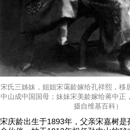
宋氏三姊妹，姐姐宋霭龄嫁给孔祥熙，移
中山成中国国母；妹妹宋美龄嫁给蒋中正
摄自维基百科）
宋庆龄出生于1893年，父亲宋嘉树