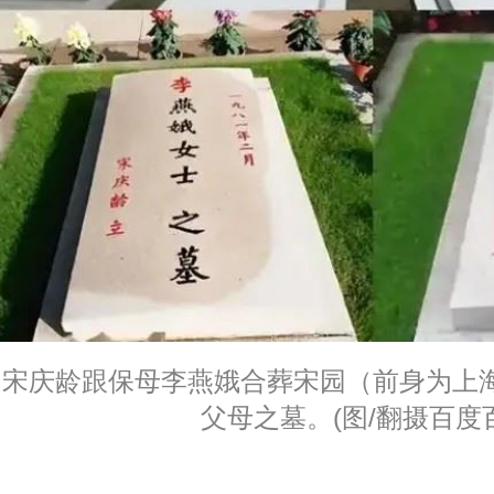
宋庆龄跟保母李燕娥合葬宋园（前身为上
父母之墓。(图/翻摄百度