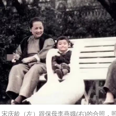
宋庆龄（左）跟保母李燕娥(右)的合照，