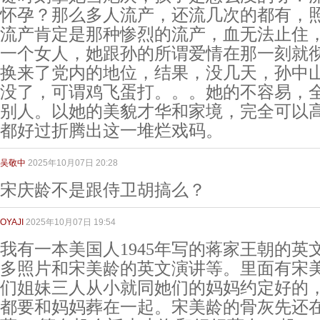
怀孕？那么多人流产，还流几次的都有，
流产肯定是那种惨烈的流产，血无法止住
一个女人，她跟孙的所谓爱情在那一刻就
换来了党内的地位，结果，没几天，孙中
没了，可谓鸡飞蛋打。。。她的不容易，
别人。以她的美貌才华和家境，完全可以
都好过折腾出这一堆烂戏码。
吴敬中
2025年10月07日 20:28
宋庆龄不是跟侍卫胡搞么？
OYAJI
2025年10月07日 19:54
我有一本美国人1945年写的蒋家王朝的英
多照片和宋美龄的英文演讲等。里面有宋
们姐妹三人从小就同她们的妈妈约定好的，
都要和妈妈葬在一起。宋美龄的骨灰先还