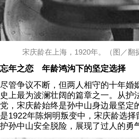
宋庆龄在上海，1920年。（图／
忘年之恋 年龄鸿沟下的坚定选择
尽管争议不断，但两人相守的十年婚
史上最为波澜壮阔的篇章之一。从护
党，宋庆龄始终是孙中山身边最坚定
是1922年陈炯明叛变中，宋庆龄选
护孙中山安全脱险，展现了过人的勇