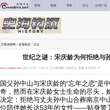
新闻
视频
博客
论坛
分类广告
万维读者网
>
史海钩沉
> 正文
世纪之谜：宋庆龄为何拒绝与
www.creaders.net
| 2025-10-07 17:00:14 三立新闻网 |
8
条评论 |
查看/发表评论
国父孙中山与宋庆龄的“忘年之恋”是
奇，然而在宋庆龄女士生命的尽头，
决定：拒绝与丈夫孙中山合葬南京中
位陪伴她长达53年的女性——贴身警