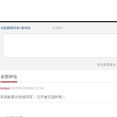
当前新闻共有
1
条评论
分享到：
评论前需要先
全部评论
runqun
2025年10月08日 11:40
宋美龄两次前线劳军，几乎被日寇炸死！