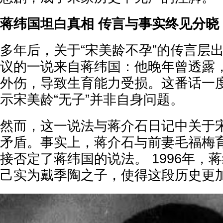
蒋纬国坦白真相 传言与事实终见分晓
多年后，关于“宋美龄不孕”的传言层
议的一说来自蒋纬国：他晚年曾透露
外伤，导致生育能力受损。这番话一
示宋美龄“无子”并非自身问题。
然而，这一说法与蒋介石日记中关于
矛盾。事实上，蒋介石与前妻毛福梅
接否定了蒋纬国的说法。 1996年，
己实为戴季陶之子，使得这段历史更