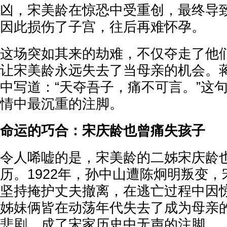
凶，宋美龄在惊恐中受重创，最终导
因此损伤了子宫，往后再难怀孕。
这场突如其来的劫难，不仅夺走了他
让宋美龄永远失去了当母亲的机会。
中写道：“天夺吾子，痛不可言。”这
情中最沉重的注脚。
命运的巧合：宋庆龄也曾痛失孩子
令人唏嘘的是，宋美龄的二姊宋庆龄
历。1922年，孙中山遭陈炯明叛变
坚持掩护丈夫撤离，在逃亡过程中因
姊妹俩皆在动荡年代失去了成为母亲
悲剧，成了宋家历史中无声的注脚。