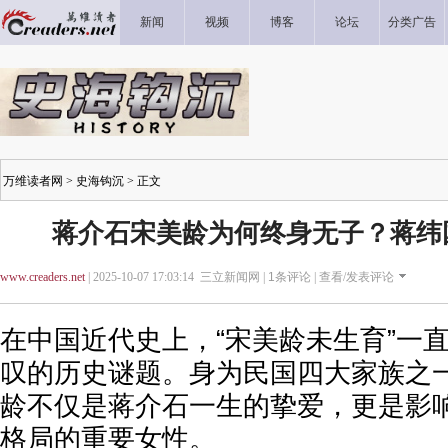
新闻
视频
博客
论坛
分类广告
万维读者网
>
史海钩沉
> 正文
蒋介石宋美龄为何终身无子？蒋纬
www.creaders.net
| 2025-10-07 17:03:14 三立新闻网 |
1
条评论 |
查看/发表评论
在中国近代史上，“宋美龄未生育”一
叹的历史谜题。身为民国四大家族之
龄不仅是蒋介石一生的挚爱，更是影响
格局的重要女性。