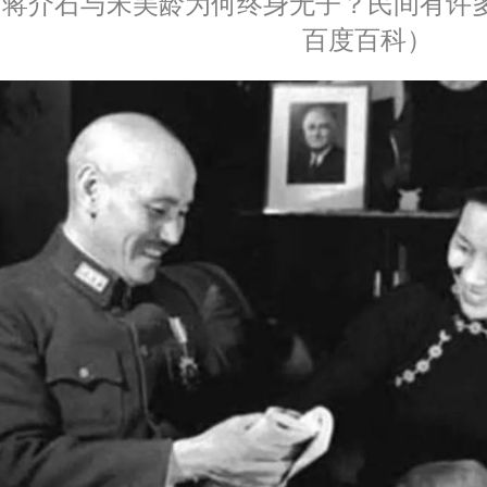
蒋介石与宋美龄为何终身无子？民间有许
百度百科）