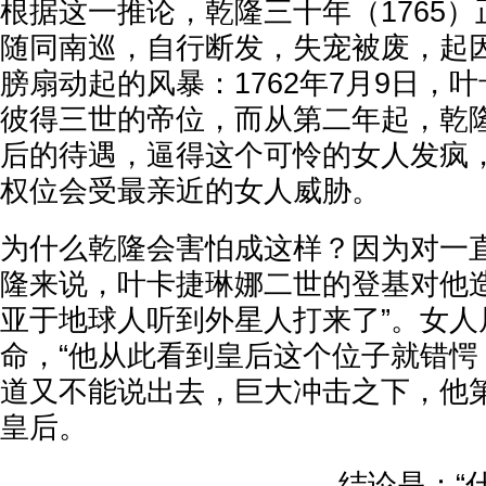
根据这一推论，乾隆三十年（1765
随同南巡，自行断发，失宠被废，起
膀扇动起的风暴：1762年7月9日，
彼得三世的帝位，而从第二年起，乾
后的待遇，逼得这个可怜的女人发疯
权位会受最亲近的女人威胁。
为什么乾隆会害怕成这样？因为对一
隆来说，叶卡捷琳娜二世的登基对他造
亚于地球人听到外星人打来了”。女人
命，“他从此看到皇后这个位子就错愕
道又不能说出去，巨大冲击之下，他
皇后。
结论是：“