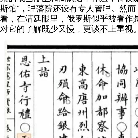
斯馆”，理藩院还设有专人管理。然而
看，在清廷眼里，俄罗斯似乎被看作
对它的了解既少又慢，更谈不上重视