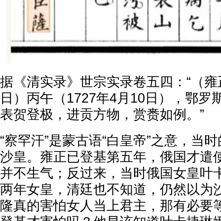
据《清实录》世宗实录卷五四：“（雍
日）丙午（1727年4月10日），鄂
表贺登极，进贡方物，赏赉如例。”
“察罕汗”是蒙古语“白皇帝”之意，当
沙皇。雍正已登基第五年，俄国才遣
并不生气；反过来，当时俄国女皇叶
两年女皇，清廷也不知道，仍然以为
隆真的害怕女人当上君主，那有必要