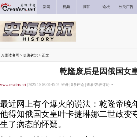
新闻
视频
博客
论坛
分类广告
万维读者网
>
史海钩沉
> 正文
乾隆废后是因俄国女
www.creaders.net
| 2025-10-08 09:45:02 维舟 |
0
条评论 |
查看/发表评论
最近网上有个爆火的说法：乾隆帝晚
他得知俄国女皇叶卡捷琳娜二世政变
生了病态的怀疑。