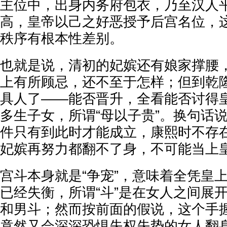
主位中，出身内务府包衣，乃至汉人
高，皇帝以己之好恶授予后宫名位，
秩序有根本性差别。
也就是说，清初的妃嫔还有娘家撑腰
上有所顾忌，还不至于怎样；但到乾
具人了——能否晋升，全看能否讨得
多生子女，所谓“母以子贵”。换句话说
件只有到此时才能成立，康熙时不存
妃嫔再努力都翻不了身，不可能当上
宫斗本身就是“争宠”，意味着全凭皇
已经失衡，所谓“斗”是在女人之间展
和男斗；然而按前面的假说，这个手
竟然又会深深恐惧失权失势的女人翻