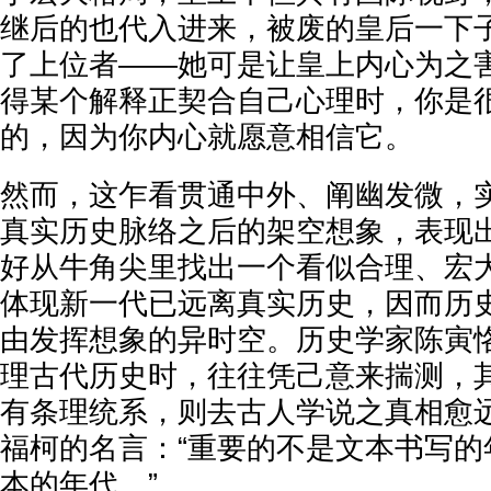
继后的也代入进来，被废的皇后一下
了上位者——她可是让皇上内心为之
得某个解释正契合自己心理时，你是
的，因为你内心就愿意相信它。
然而，这乍看贯通中外、阐幽发微，
真实历史脉络之后的架空想象，表现
好从牛角尖里找出一个看似合理、宏
体现新一代已远离真实历史，因而历
由发挥想象的异时空。历史学家陈寅
理古代历史时，往往凭己意来揣测，其
有条理统系，则去古人学说之真相愈远
福柯的名言：“重要的不是文本书写的
本的年代。”