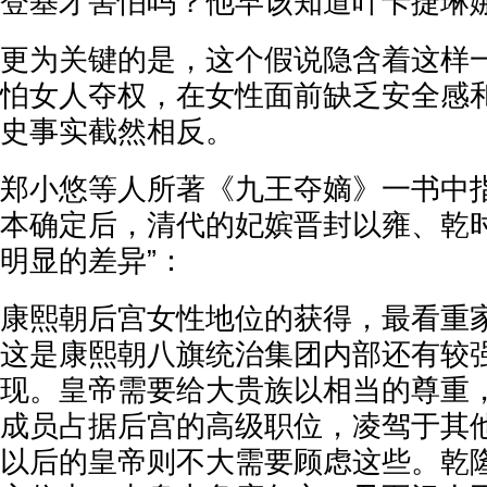
登基才害怕吗？他早该知道叶卡捷琳
更为关键的是，这个假说隐含着这样
怕女人夺权，在女性面前缺乏安全感
史事实截然相反。
郑小悠等人所著《九王夺嫡》一书中指
本确定后，清代的妃嫔晋封以雍、乾
明显的差异”：
康熙朝后宫女性地位的获得，最看重
这是康熙朝八旗统治集团内部还有较
现。皇帝需要给大贵族以相当的尊重
成员占据后宫的高级职位，凌驾于其
以后的皇帝则不大需要顾虑这些。乾