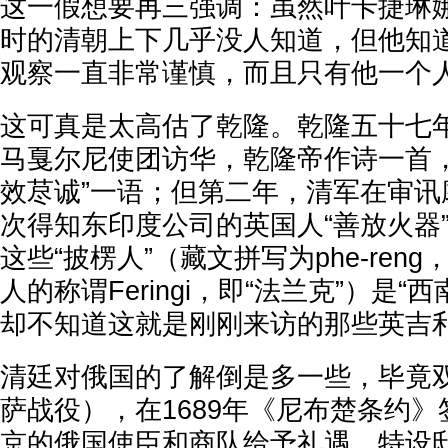
这一假想要再三强调：虽然叶卡捷琳
时的清朝上下几乎没人知道，但他知道
观察一直非常谨慎，而且只有他一个人
这可真是太高估了乾隆。乾隆五十七年
马戛尔尼使团访华，乾隆帝作诗一首，
效荩诚”一语；但第二年，清军在审讯
次得知东印度公司的英国人“善放火器
这些“披楞人”（藏文拼写为phe-ren
人的称谓Feringi，即“法兰克”）是“
却不知道这就是刚刚来访的那些英吉
清廷对俄国的了解倒是多一些，毕竟
萨战役），在1689年《尼布楚条约
京的俄国使臣和商队给予礼遇，特设邸