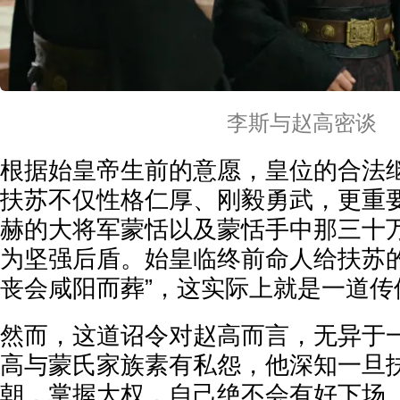
李斯与赵高密谈
根据始皇帝生前的意愿，皇位的合法
扶苏不仅性格仁厚、刚毅勇武，更重
赫的大将军蒙恬以及蒙恬手中那三十
为坚强后盾。始皇临终前命人给扶苏的
丧会咸阳而葬”，这实际上就是一道传
然而，这道诏令对赵高而言，无异于
高与蒙氏家族素有私怨，他深知一旦
朝，掌握大权，自己绝不会有好下场