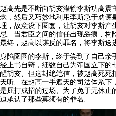
赵高先是不断向胡亥灌输李斯功高震
念，然后又巧妙地利用李斯急于劝谏
理，故意设下圈套，让胡亥对李斯产
忌。当君臣之间的信任出现裂痕，构
最终，赵高以谋反的罪名，将李斯送
身陷囹圄的李斯，终于尝到了自己亲
经上书自辩，细数自己为帝国立下的
醒胡亥。但这封绝笔信，被赵高死死
天听。在赵高一手遮天的司法体系下
是屈打成招的过场。为了免于无休止
迫承认了那些莫须有的罪名。