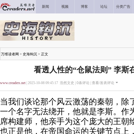
新闻
视频
博客
论坛
分类广告
万维读者网
>
史海钩沉
> 正文
看透人性的“仓鼠法则” 李斯
www.creaders.net
| 2025-10-08 09:45:17 浩然文史 |
0
条评论 |
查看/发表评论
当我们谈论那个风云激荡的秦朝，除
一个名字无法绕开，他就是李斯。作
席构建师，他亲手为这个庞大的王朝
也正是他，在帝国命运的关键节点上