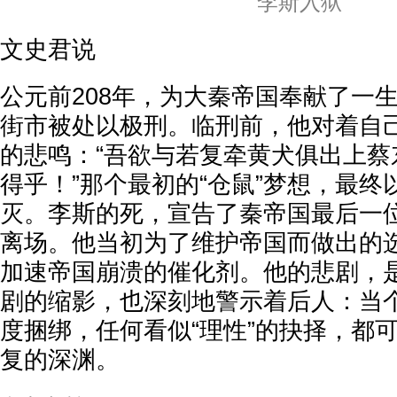
李斯入狱
文史君说
公元前208年，为大秦帝国奉献了一
街市被处以极刑。临刑前，他对着自
的悲鸣：“吾欲与若复牵黄犬俱出上蔡
得乎！”那个最初的“仓鼠”梦想，最
灭。李斯的死，宣告了秦帝国最后一
离场。他当初为了维护帝国而做出的
加速帝国崩溃的催化剂。他的悲剧，
剧的缩影，也深刻地警示着后人：当
度捆绑，任何看似“理性”的抉择，都
复的深渊。