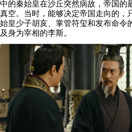
中的秦始皇在沙丘突然病故，帝国的
真空。当时，能够决定帝国走向的，
始皇少子胡亥、掌管符玺和发布命令
及身为宰相的李斯。