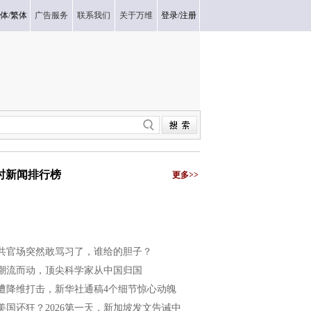
体
/
繁体
广告服务
联系我们
关于万维
登录
/
注册
小时新闻排行榜
更多>>
共官场突然敢骂习了，谁给的胆子？
潮流而动，顶尖科学家从中国归国
遭降维打击，新华社通稿4个细节惊心动魄
美国还狂？2026第一天，新加坡发文告诫中