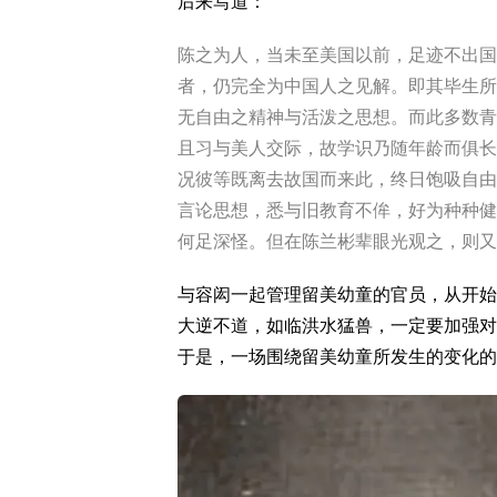
后来写道：
陈之为人，当未至美国以前，足迹不出国
者，仍完全为中国人之见解。即其毕生所
无自由之精神与活泼之思想。而此多数青
且习与美人交际，故学识乃随年龄而俱长
况彼等既离去故国而来此，终日饱吸自由
言论思想，悉与旧教育不侔，好为种种健
何足深怪。但在陈兰彬辈眼光观之，则又
与容闳一起管理留美幼童的官员，从开始
大逆不道，如临洪水猛兽，一定要加强对
于是，一场围绕留美幼童所发生的变化的