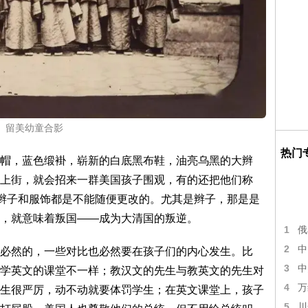
留美幼童合影
热门
帽，蓝色缎褂，崭新的白底黑布鞋，油亮乌黑的大辫
上街，就会招来一群美国孩子围观，有的还把他们称
但辫子和服饰都是不能随便更改的。尤其是辫子，那是是
，就意味着叛国——成为大清国的叛逆。
1
俄
2
中
必然的，一些对比也必然要在孩子们的内心发生。比
3
中
学英文的课堂不一样；教汉文的先生与教英文的先生对
4
万
生很严厉，动不动就要体罚学生；在英文课堂上，孩子
5
川