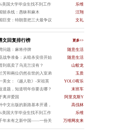
0%美国大学毕业生找不到工作
乐维
国斩杀线：愚昧和麻木
汪翔
国巨变：特朗普把三大最争议
文礼
博文回复排行榜
更多>>
湾问题：麻将停牌
随意生活
亚战争准备：从暗杀安倍开始
随意生活
普到底卖了乌克兰没有？
山蛟龙
兰芳和兩位仍然在世的入室弟
玉质
一美女：《越人歌》-宋祖英
YOLO宥乐
这道题，知道明年你要去哪？
末班车
于离岸爱国
阿里克斯Y
外中文出版的新路基本开通，
高伐林
0%美国大学毕业生找不到工作
乐维
千年未有之新中国——一份关
万维网友来