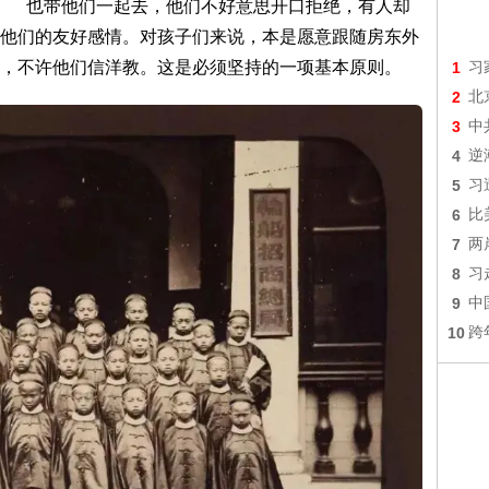
也带他们一起去，他们不好意思开口拒绝，有人却
他们的友好感情。对孩子们来说，本是愿意跟随房东外
，不许他们信洋教。这是必须坚持的一项基本原则。
1
习
2
北
3
中
4
逆
5
习
6
比
7
两
8
习
9
中
10
跨