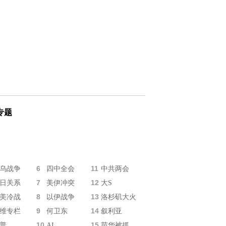
专题
6
11
乌战争
四中全会
中共两会
7
12
日关系
美伊冲突
大S
8
13
美冷战
以伊战争
洛杉矶大火
9
14
维专栏
何卫东
叙利亚
10
15
普
AI
苗华被抓