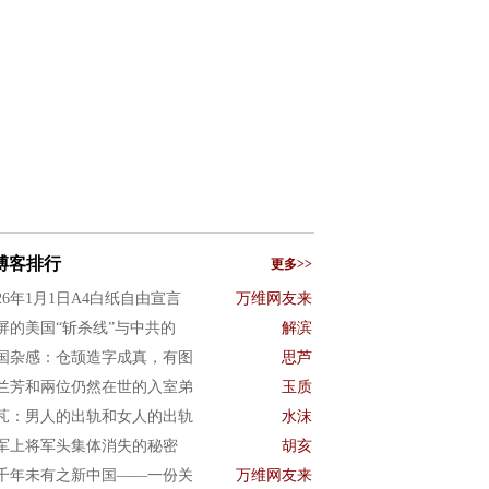
博客排行
更多>>
026年1月1日A4白纸自由宣言
万维网友来
屏的美国“斩杀线”与中共的
解滨
国杂感：仓颉造字成真，有图
思芦
兰芳和兩位仍然在世的入室弟
玉质
芃：男人的出轨和女人的出轨
水沫
军上将军头集体消失的秘密
胡亥
千年未有之新中国——一份关
万维网友来