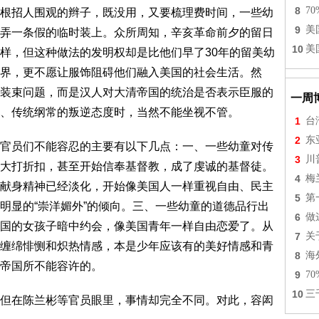
8
7
根招人围观的辫子，既没用，又要梳理费时间，一些幼
9
美
弄一条假的临时装上。众所周知，辛亥革命前夕的留日
10
美
样，但这种做法的发明权却是比他们早了30年的留美幼
界，更不愿让服饰阻碍他们融入美国的社会生活。然
装束问题，而是汉人对大清帝国的统治是否表示臣服的
一周
、传统纲常的叛逆态度时，当然不能坐视不管。
1
台
2
东
官员们不能容忍的主要有以下几点：一、一些幼童对传
3
川
大打折扣，甚至开始信奉基督教，成了虔诚的基督徒。
4
梅
献身精神已经淡化，开始像美国人一样重视自由、民主
5
第
明显的“崇洋媚外”的倾向。三、一些幼童的道德品行出
6
做
国的女孩子暗中约会，像美国青年一样自由恋爱了。从
7
关
缠绵悱恻和炽热情感，本是少年应该有的美好情感和青
8
海
帝国所不能容许的。
9
7
10
三
但在陈兰彬等官员眼里，事情却完全不同。对此，容闳