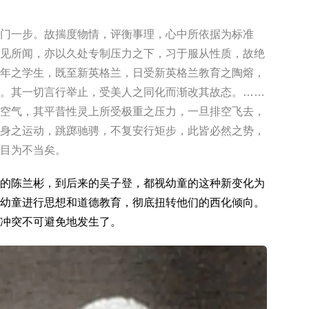
门一步。故揣度物情，评衡事理，心中所依据为标准
见所闻，亦以久处专制压力之下，习于服从性质，故绝
年之学生，既至新英格兰，日受新英格兰教育之陶熔，
。其一切言行举止，受美人之同化而渐改其故态。……
空气，其平昔性灵上所受极重之压力，一旦排空飞去，
身之运动，跳踯驰骋，不复安行矩步，此皆必然之势，
目为不当矣。
的陈兰彬，到后来的吴子登，都视幼童的这种新变化为
幼童进行思想和道德教育，彻底扭转他们的西化倾向。
冲突不可避免地发生了。