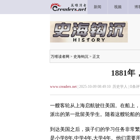
新闻
视频
博
万维读者网
>
史海钩沉
> 正文
1881
www.creaders.net
| 2025-10-09 08:49:10 历史学人 |
0
条评
一艘客轮从上海启航驶往美国。在船上，
派出的第一批留美学生。随着这艘轮船的
到达美国之后，孩子们的学习任务非常繁
是小学8年,中学4年,大学4年。他们需