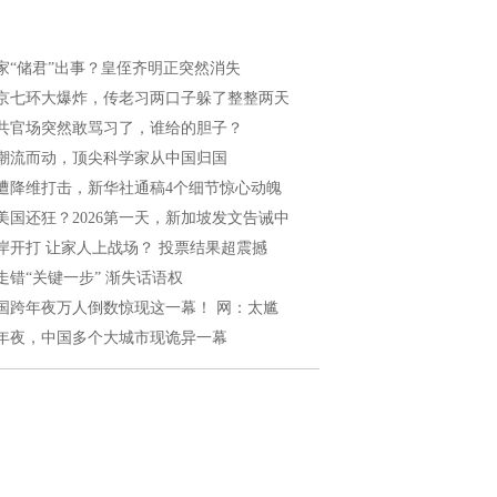
家“储君”出事？皇侄齐明正突然消失
京七环大爆炸，传老习两口子躲了整整两天
共官场突然敢骂习了，谁给的胆子？
潮流而动，顶尖科学家从中国归国
遭降维打击，新华社通稿4个细节惊心动魄
美国还狂？2026第一天，新加坡发文告诫中
岸开打 让家人上战场？ 投票结果超震撼
走错“关键一步” 渐失话语权
国跨年夜万人倒数惊现这一幕！ 网：太尴
年夜，中国多个大城市现诡异一幕