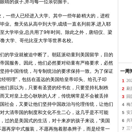
眼睛的孩子,并与每一位亲切握手。
学业，一些人已经进入大学。其中一些年龄稍大的，进程
毕业。詹天佑从高中到大学,成绩一直名列前茅,进入耶
至大学毕业,总共用了9年时间。除此之外，唐绍仪、梁
耶鲁大学、哥伦比亚大学等世界名校。
们的学业就被迫中断了。朝廷派幼童到美国留学，目的
帝国服务。因此，他们必然要对幼童有严格要求，必然
一周
坚持中国传统，与专制统治的要求保持一致。为了保证
读经明理”，包括在遥远的美国给皇帝叩头、给孔子叩
1
2
他们原以为，只要有圣贤的经书在，只要坚持礼制秩
2
刷
而又对皇上忠心耿耿的人才，传统纲常是不会被丢掉
3
回
国社会，又要让他们坚持中国政治与伦理传统，让他们
4
梅
对大清帝国的制度和文化不生二心，这几乎是不可能
5
安
6
共
，过的是美国式的生活，对十来岁的孩子来说，“美国
7
三
不愿再穿中式服装，不愿再拖着那条辫子，而是经常一