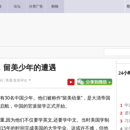
客
论坛
分类广告
购物
简
年，留美少年的遭遇
24
论 |
查看/发表评论
有30名中国少年。他们被称作“留美幼童”，是大清帝国
1
中
启航，中国的官派留学正式开始。
2
逆
重,因为他们不仅要学英文,还要学中文。当时美国学制
3
习
要用15年的时间完成美国的大学学业。这或许不难，但他
4
比