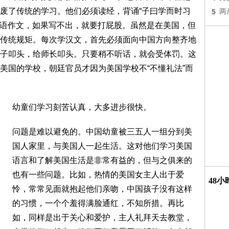
废了传统的学习。他们必须读经，背诵“子曰学而时习
5
两
篇汉语作文，如果写不出，就要打屁股。虽然是在美国，但
传统规矩。每次学汉文，首先必须面向中国方向整齐地
子叩头，给师长叩头。只要稍不听话，就会受体罚。这
美国的学校，朝廷官员才因为美国学校不“不懂礼法”而
幼童们学习刻苦认真，大多进步很快。
问题是难以避免的。中国幼童被三五人一组分到美
国人家里，与美国人一起生活。这对他们学习美国
语言和了解美国生活是非常有益的，但与之俱来的
也有一些问题。比如，热情的美国女主人出于爱
48
怜，常常见面就抱起他们亲吻，中国孩子没有这样
的习惯，一个个羞得满脸通红，不知所措。再比
如，同样是出于关心和爱护，主人礼拜天去教堂，