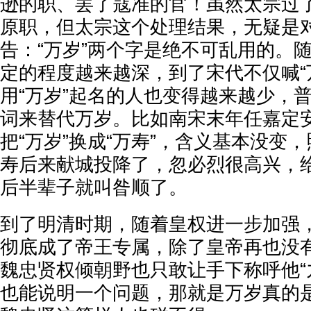
逊的职、罢了寇准的官！虽然太宗过
原职，但太宗这个处理结果，无疑是
告：“万岁”两个字是绝不可乱用的。随
定的程度越来越深，到了宋代不仅喊“
用“万岁”起名的人也变得越来越少，
词来替代万岁。比如南宋末年任嘉定
把“万岁”换成“万寿”，含义基本没变
寿后来献城投降了，忽必烈很高兴，给
后半辈子就叫昝顺了。
到了明清时期，随着皇权进一步加强，
彻底成了帝王专属，除了皇帝再也没
魏忠贤权倾朝野也只敢让手下称呼他“
也能说明一个问题，那就是万岁真的