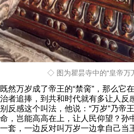
◇ 图为瞿昙寺中的“皇帝万
既然万岁成了帝王的“禁脔”，那么它
治者追捧，到共和时代就有多让人反
别反感这个叫法，他说：“万岁”乃帝
命，岂能高高在上，让人民仰望？孙
一套，一边反对叫万岁一边拿自己当