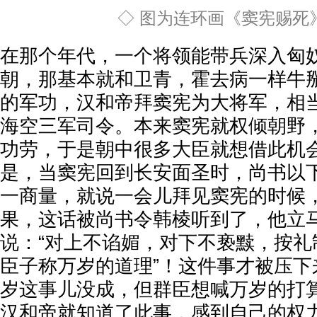
◇ 图为连环画《窦宪赐死
在那个年代，一个将领能带兵深入匈
朝，那基本就和卫青，霍去病一样牛
的军功，汉和帝拜窦宪为大将军，相
海空三军司令。本来窦宪就权倾朝野
功劳，于是朝中很多大臣就想借此机
是，当窦宪回到长安面圣时，尚书以
一商量，就说一会儿拜见窦宪的时候，
果，这话被尚书令韩棱听到了，他立
说：“对上不谄媚，对下不亵黩，按礼
臣子称万岁的道理”！这件事才被压下
岁这事儿没成，但群臣想喊万岁的打
汉和帝就知道了此事，感到自己的权