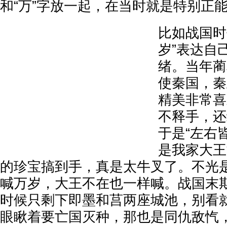
和“万”字放一起，在当时就是特别正
比如战国时
岁”表达自
绪。当年蔺
使秦国，秦
精美非常喜
不释手，还
于是“左右
是我家大王
的珍宝搞到手，真是太牛叉了。不光
喊万岁，大王不在也一样喊。战国末
时候只剩下即墨和莒两座城池，别看
眼瞅着要亡国灭种，那也是同仇敌忾