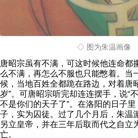
◇ 图为朱温画像
唐昭宗虽有不满，可这时候他连命都
么不满，再怎么不服也只能憋着。当
候，当地百姓全都跪在路边，对着唐昭
岁”。可唐昭宗听完却连连摆手，说“
不是你们的天子了”。在洛阳的日子里
子，实为囚徒。过了几个月后，朱温
另立皇帝，并在三年后取而代之自立
亡。