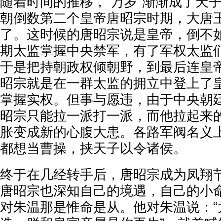
随着时间的推移，“万岁”渐渐成了天
朝倒数第二个皇帝唐昭宗时期，大唐
了。这时候的唐昭宗说是皇帝，倒不
期太监掌握中央禁军，有了军权太监
于是把持朝政权倾朝野，到最后连皇
昭宗就是在一群太监的拥立中登上了
掌握实权。但事与愿违，由于中央朝
昭宗只能拉一派打一派，而他拉起来
胀变成新的心腹大患。各路军阀名义
都想当曹操，挟天子以令诸侯。
终于在几经转手后，唐昭宗成为凤翔
唐昭宗也深知自己的境遇，自己的小
对朱温那是惟命是从。他对朱温说：“