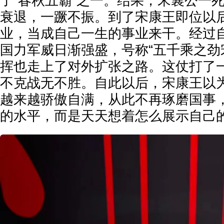
了“春秋五霸”之一。结果，宋襄公一
衰退，一蹶不振。到了宋康王即位以
业，当成自己一生的事业来干。经过
国力军威日渐强盛，号称“五千乘之劲
挥也走上了对外扩张之路。这仗打了
不克战无不胜。自此以后，宋康王以
越来越骄傲自满，从此不再琢磨国事
的水平，而是天天想着怎么展示自己