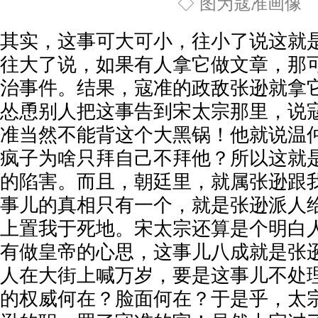
◇ 图为寇准画像
其实，这事可大可小，往小了说这就
往大了说，如果有人拿它做文章，那
治事件。结果，寇准的政敌张逊就拿
怂恿别人把这事告到宋太宗那里，说
准当然不能背这个大黑锅！他就说温
疯子为啥只拜自己不拜他？所以这就
的陷害。而且，朝廷里，就属张逊跟
事儿的真相只有一个，就是张逊派人
上置我于死地。宋太宗还算是个明白
有做皇帝的心思，这事儿八成就是张
人在大街上喊万岁，要是这事儿不处
的权威何在？脸面何在？于是乎，太