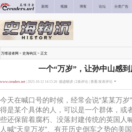
新闻
视频
博客
论坛
分类广告
万维读者网
>
史海钩沉
> 正文
一个“万岁”，让孙中山感到
www.creaders.net
| 2025-10-12 14:15:26 循迹晓讲 |
2
条评论 |
查看/发表评论
今天在喊口号的时候，经常会说“某某万岁
得是某个具体的人，可以是一个群体，或
些还保留着腐朽、没落封建传统的英国人喊
人喊“天皇万岁”、有开历史倒车之势的美国