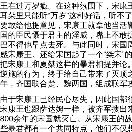
王在过万岁瘾。在这种氛围下，宋康
耳朵里只能听“万岁”这种好话，听不
要敢给他提意见，宋康王就拿他当活
国的臣民慑于君主的淫威，嘴上不敢
巴不得他早点去死。与此同时，宋国
感宋康王。还给宋国起了一个“桀宋”
把宋康王和夏桀这样的暴君相提并论
逆施的行为，终于给自己带来了灭顶之
年，齐国联合楚、魏两国，组成联军
由于宋康王已经民心尽失，因此国都
宋康王也跟萨达姆一样，被齐军搜出
800余年的宋国就灭亡。从宋康王的
些暴君都有一个共同特点，他们不仅