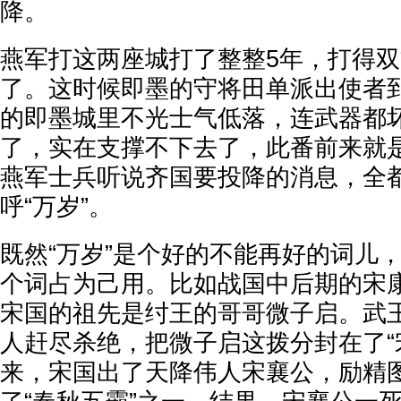
降。
燕军打这两座城打了整整5年，打得
了。这时候即墨的守将田单派出使者
的即墨城里不光士气低落，连武器都
了，实在支撑不下去了，此番前来就
燕军士兵听说齐国要投降的消息，全
呼“万岁”。
既然“万岁”是个好的不能再好的词儿
个词占为己用。比如战国中后期的宋
宋国的祖先是纣王的哥哥微子启。武
人赶尽杀绝，把微子启这拨分封在了“
来，宋国出了天降伟人宋襄公，励精