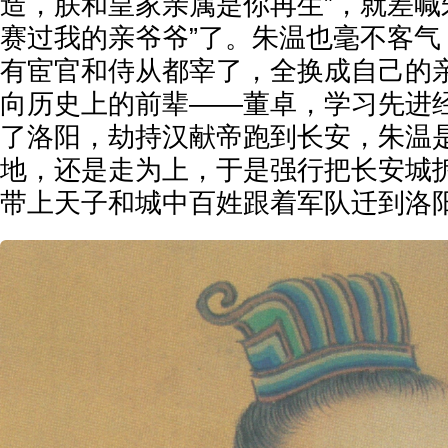
造，朕和皇家亲属是你再生”，就差喊
赛过我的亲爷爷”了。朱温也毫不客气
有宦官和侍从都宰了，全换成自己的
向历史上的前辈——董卓，学习先进
了洛阳，劫持汉献帝跑到长安，朱温
地，还是走为上，于是强行把长安城
带上天子和城中百姓跟着军队迁到洛