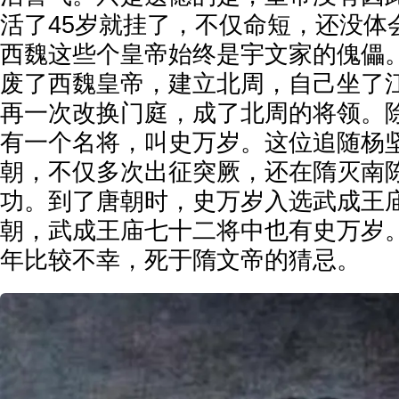
活了45岁就挂了，不仅命短，还没体
西魏这些个皇帝始终是宇文家的傀儡
废了西魏皇帝，建立北周，自己坐了
再一次改换门庭，成了北周的将领。
有一个名将，叫史万岁。这位追随杨
朝，不仅多次出征突厥，还在隋灭南
功。到了唐朝时，史万岁入选武成王
朝，武成王庙七十二将中也有史万岁
年比较不幸，死于隋文帝的猜忌。