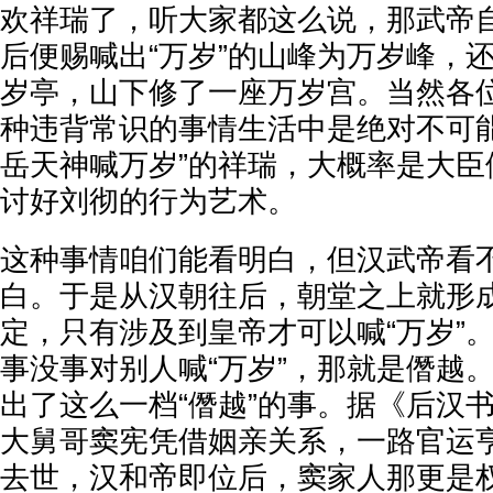
欢祥瑞了，听大家都这么说，那武帝
后便赐喊出“万岁”的山峰为万岁峰，
岁亭，山下修了一座万岁宫。当然各
种违背常识的事情生活中是绝对不可能
岳天神喊万岁”的祥瑞，大概率是大臣
讨好刘彻的行为艺术。
这种事情咱们能看明白，但汉武帝看
白。于是从汉朝往后，朝堂之上就形
定，只有涉及到皇帝才可以喊“万岁”
事没事对别人喊“万岁”，那就是僭越
出了这么一档“僭越”的事。据《后汉
大舅哥窦宪凭借姻亲关系，一路官运
去世，汉和帝即位后，窦家人那更是