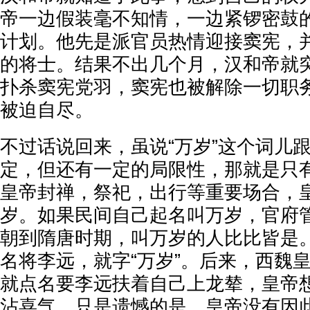
帝一边假装毫不知情，一边紧锣密鼓
计划。他先是派官员热情迎接窦宪，
的将士。结果不出几个月，汉和帝就
扑杀窦宪党羽，窦宪也被解除一切职
被迫自尽。
不过话说回来，虽说“万岁”这个词儿
定，但还有一定的局限性，那就是只
皇帝封禅，祭祀，出行等重要场合，
岁。如果民间自己起名叫万岁，官府
朝到隋唐时期，叫万岁的人比比皆是
名将李远，就字“万岁”。后来，西魏
就点名要李远扶着自己上龙辇，皇帝
沾喜气。只是遗憾的是，皇帝没有因