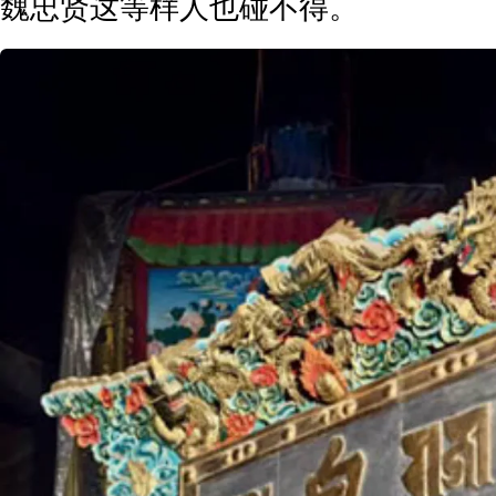
魏忠贤这等样人也碰不得。