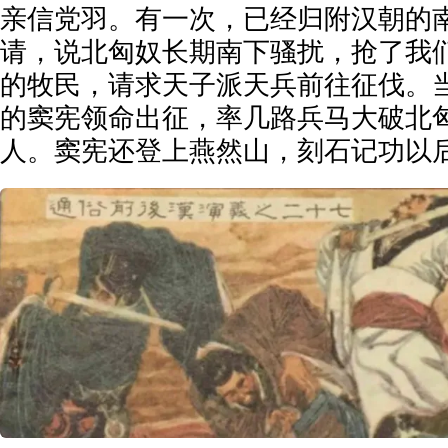
亲信党羽。有一次，已经归附汉朝的
请，说北匈奴长期南下骚扰，抢了我
的牧民，请求天子派天兵前往征伐。
的窦宪领命出征，率几路兵马大破北
人。窦宪还登上燕然山，刻石记功以