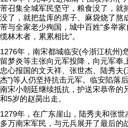
芾召集全城军民坚守，粮食没了，就
没了，就把盐库的席子、麻袋烧了熬
芾与全家老少殉国，城中百姓“多举家
缆林木者，累累相比”。
1276年，南宋都城临安(今浙江杭州
留梦炎等主张向元军投降，向元军奉
忠心报国的文天祥、张世杰、陆秀夫(
杰”)等人仍坚持抗击元军。临安陷落
南宋小朝廷继续抵抗，护送宋恭帝的
和5岁的赵昺出走。
1279年，在广东崖山，陆秀夫和张
多万南宋军民，与元兵展开了最后的