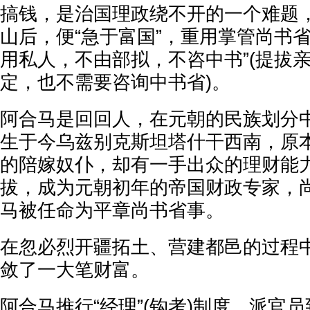
搞钱，是治国理政绕不开的一个难题
山后，便“急于富国”，重用掌管尚书
用私人，不由部拟，不咨中书”(提拔
定，也不需要咨询中书省)。
阿合马是回回人，在元朝的民族划分
生于今乌兹别克斯坦塔什干西南，原
的陪嫁奴仆，却有一手出众的理财能
拔，成为元朝初年的帝国财政专家，
马被任命为平章尚书省事。
在忽必烈开疆拓土、营建都邑的过程
敛了一大笔财富。
阿合马推行“经理”(钩考)制度，派官