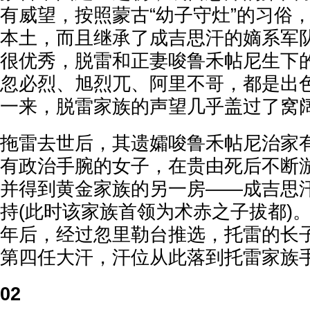
有威望，按照蒙古“幼子守灶”的习俗
本土，而且继承了成吉思汗的嫡系军
很优秀，脱雷和正妻唆鲁禾帖尼生下
忽必烈、旭烈兀、阿里不哥，都是出
一来，脱雷家族的声望几乎盖过了窝
拖雷去世后，其遗孀唆鲁禾帖尼治家
有政治手腕的女子，在贵由死后不断
并得到黄金家族的另一房——成吉思
持(此时该家族首领为术赤之子拔都)
年后，经过忽里勒台推选，托雷的长
第四任大汗，汗位从此落到托雷家族
02