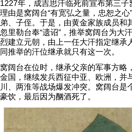
1227年，成吉思汗临死前宣布第三
理由是窝阔台“有宽弘之量，忠恕之心
弟、子侄。于是，由黄金家族成员和
忽里勒台奉“遗诏”，推举窝阔台为大
烈建立元朝，由上一任大汗指定继承
同推举的汗位继承就只有这一次。
窝阔台在位时，继承父亲的军事方略
金国，继续发兵西征中亚、欧洲，并
川、两淮等战场爆发冲突。窝阔台是
豪饮，最后因为酗酒死了。