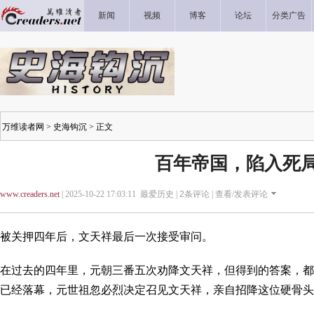
新闻
视频
博客
论坛
分类广告
万维读者网
>
史海钩沉
> 正文
百年帝国，陷入死
www.creaders.net
| 2025-10-22 17:03:11 最爱历史 |
2
条评论 |
查看/发表评论
被关押四年后，文天祥最后一次接受审问。
在过去的四年里，元朝三番五次劝降文天祥，但得到的答案，都
已经落幕，元世祖忽必烈决定召见文天祥，亲自招降这位硬骨头