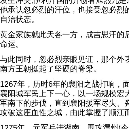
发生冲突;伊利汗国的开创者旭烈兀是
他承认忽必烈的汗位，也接受忽必烈
自治状态。
黄金家族就此天各一方，成吉思汗的
命运。
与此同时，忽必烈亲眼见证，那个外
南方王朝挺起了坚硬的脊梁。
1267年，历时6年的襄阳之战打响，
襄阳城军民上下一心，以一场规模宏
军南下的步伐，直到襄阳援军尽失、
攻破这座血性之城，由此掌握了顺江
1275年，元军兵进湖南，围攻潭州(