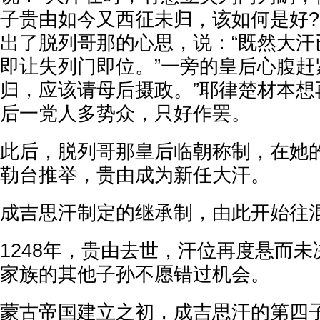
子贵由如今又西征未归，该如何是好?
出了脱列哥那的心思，说：“既然大汗
即让失列门即位。”一旁的皇后心腹赶
归，应该请母后摄政。”耶律楚材本想
后一党人多势众，只好作罢。
此后，脱列哥那皇后临朝称制，在她
勒台推举，贵由成为新任大汗。
成吉思汗制定的继承制，由此开始往
1248年，贵由去世，汗位再度悬而
家族的其他子孙不愿错过机会。
蒙古帝国建立之初，成吉思汗的第四