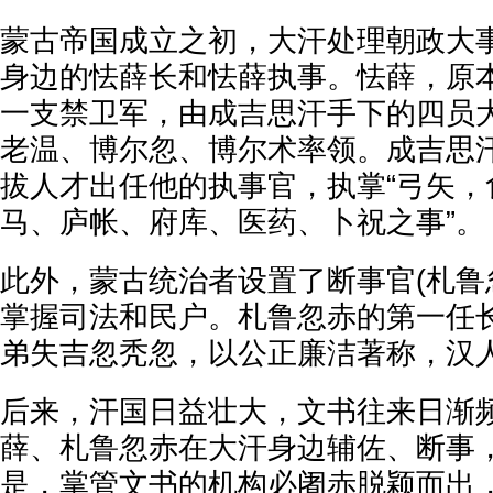
蒙古帝国成立之初，大汗处理朝政大
身边的怯薛长和怯薛执事。怯薛，原
一支禁卫军，由成吉思汗手下的四员
老温、博尔忽、博尔术率领。成吉思
拔人才出任他的执事官，执掌“弓矢，
马、庐帐、府库、医药、卜祝之事”。
此外，蒙古统治者设置了断事官(札鲁
掌握司法和民户。札鲁忽赤的第一任
弟失吉忽秃忽，以公正廉洁著称，汉人
后来，汗国日益壮大，文书往来日渐
薛、札鲁忽赤在大汗身边辅佐、断事
是，掌管文书的机构必阇赤脱颖而出