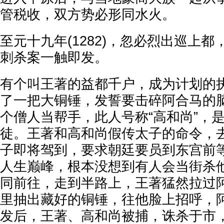
管税收，双方势必形同水火。
至元十九年(1282)，忽必烈出巡上
刺杀案一触即发。
有个叫王著的益都千户，成为计划的
了一把大铜锤，发誓要击碎阿合马的
个僧人当帮手，此人号称“高和尚”，
徒。王著和高和尚假传太子的命令，
子即将驾到，要求朝廷要员到东宫前
人生巅峰，根本没想到有人会当街杀
同前往，走到半路上，王著猛然拉过
里抽出藏好的铜锤，往他脸上招呼，
发后，王著、高和尚被捕，诛杀于市