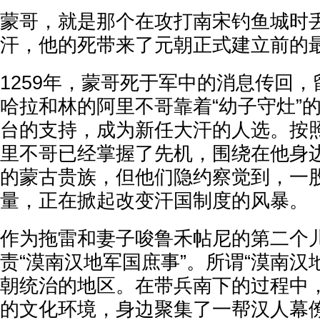
蒙哥，就是那个在攻打南宋钓鱼城时
汗，他的死带来了元朝正式建立前的
1259年，蒙哥死于军中的消息传回
哈拉和林的阿里不哥靠着“幼子守灶”
台的支持，成为新任大汗的人选。按
里不哥已经掌握了先机，围绕在他身
的蒙古贵族，但他们隐约察觉到，一
量，正在掀起改变汗国制度的风暴。
作为拖雷和妻子唆鲁禾帖尼的第二个
责“漠南汉地军国庶事”。所谓“漠南汉
朝统治的地区。在带兵南下的过程中
的文化环境，身边聚集了一帮汉人幕