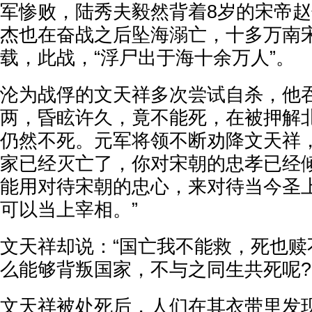
军惨败，陆秀夫毅然背着8岁的宋帝
杰也在奋战之后坠海溺亡，十多万南
载，此战，“浮尸出于海十余万人”。
沦为战俘的文天祥多次尝试自杀，他
两，昏眩许久，竟不能死，在被押解
仍然不死。元军将领不断劝降文天祥，
家已经灭亡了，你对宋朝的忠孝已经
能用对待宋朝的忠心，来对待当今圣上
可以当上宰相。”
文天祥却说：“国亡我不能救，死也赎
么能够背叛国家，不与之同生共死呢?
文天祥被处死后，人们在其衣带里发现