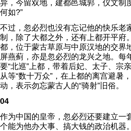
异，今留双地，建都邑城郭，仪文制
何如?”
不过，忽必烈也没有忘记他的快乐老
制，除了大都之外，还有上都开平府
都，位于蒙古草原与中原汉地的交界
屏燕蓟，亦是忽必烈的龙兴之地。每
要“北巡”上都，带着后妃、太子、宗
从等“数十万众”，在上都的离宫避暑
动，表示勿忘蒙古人的“骑射”旧俗。
04
作为中国的皇帝，忽必烈还要建立一
个能为他办大事、搞大钱的政治机器