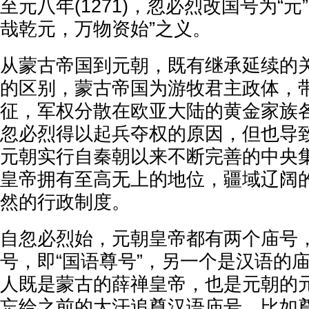
至元八年(1271)，忽必烈改国号为“元
哉乾元，万物资始”之义。
从蒙古帝国到元朝，既有继承延续的
的区别，蒙古帝国为游牧君主政体，
征，军权分散在欧亚大陆的黄金家族
忽必烈得以起兵夺权的原因，但也导
元朝实行自秦朝以来不断完善的中央
皇帝拥有至高无上的地位，疆域辽阔
然的行政制度。
自忽必烈始，元朝皇帝都有两个庙号
号，即“国语尊号”，另一个是汉语的
人既是蒙古的薛禅皇帝，也是元朝的
忘给之前的大汗追尊汉语庙号，比如