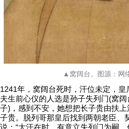
▲窝阔台。图源：网
1241年，窝阔台死时，汗位未定，
夫生前心仪的人选是孙子失列门(窝阔
子)，感到不安，她想把长子贵由扶上
子贵。脱列哥那皇后找到两朝老臣、
说：“大汗在时，有意立失列门为嗣，