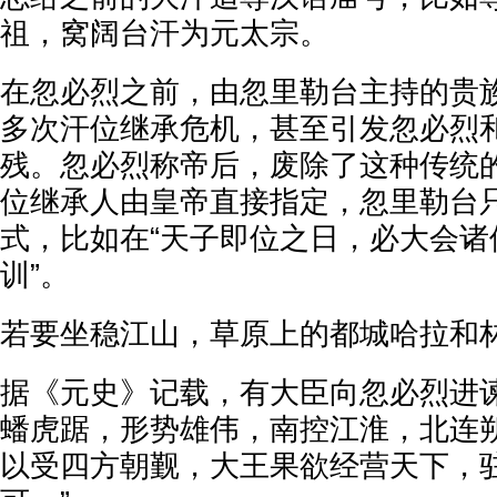
祖，窝阔台汗为元太宗。
在忽必烈之前，由忽里勒台主持的贵
多次汗位继承危机，甚至引发忽必烈
残。忽必烈称帝后，废除了这种传统
位继承人由皇帝直接指定，忽里勒台
式，比如在“天子即位之日，必大会诸
训”。
若要坐稳江山，草原上的都城哈拉和
据《元史》记载，有大臣向忽必烈进谏
蟠虎踞，形势雄伟，南控江淮，北连
以受四方朝觐，大王果欲经营天下，