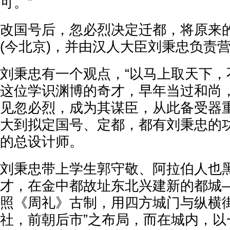
可。”
改国号后，忽必烈决定迁都，将原来
(今北京)，并由汉人大臣刘秉忠负责
刘秉忠有一个观点，“以马上取天下，
这位学识渊博的奇才，早年当过和尚
见忽必烈，成为其谋臣，从此备受器
大到拟定国号、定都，都有刘秉忠的
的总设计师。
刘秉忠带上学生郭守敬、阿拉伯人也
才，在金中都故址东北兴建新的都城
照《周礼》古制，用四方城门与纵横街
社，前朝后市”之布局，而在城内，以