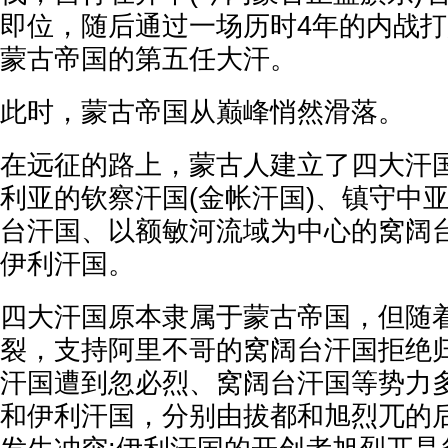
即位，随后通过一场历时4年的内战
蒙古帝国的第五任大汗。
此时，蒙古帝国从巅峰悄然滑落。
在远征的路上，蒙古人建立了四大汗
利亚的钦察汗国(金帐汗国)、镇守中
台汗国、以额敏河流域为中心的窝阔
伊利汗国。
四大汗国原本隶属于蒙古帝国，但随
裂，支持阿里不哥的窝阔台汗国拒绝归
汗国遭到忽必烈、窝阔台汗国等势力多
和伊利汗国，分别由拔都和旭烈兀的