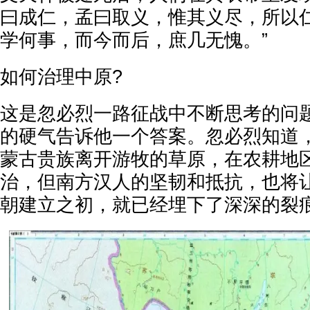
曰成仁，孟曰取义，惟其义尽，所以
学何事，而今而后，庶几无愧。”
如何治理中原?
这是忽必烈一路征战中不断思考的问
的硬气告诉他一个答案。忽必烈知道
蒙古贵族离开游牧的草原，在农耕地
治，但南方汉人的坚韧和抵抗，也将
朝建立之初，就已经埋下了深深的裂