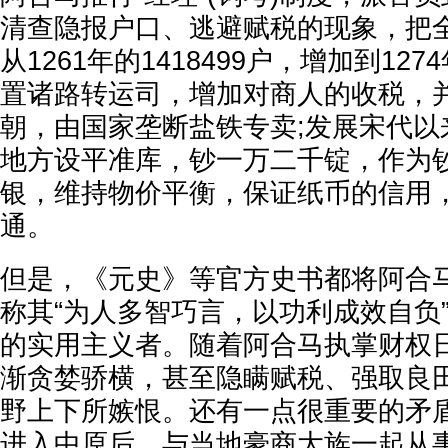
清查隐报户口、逃避赋税的现象，把
从1261年的1418499户，增加到1274
置诸路转运司，增加对商人的收税，
朝，由国家垄断盐铁专卖;发展宋代以
地方设平准库，钞一万二千锭，作为
银，维持物价平衡，保证纸币的信用
通。
但是，《元史》等官方史书都将阿合
称其“为人多智巧言，以功利成效自负
的实用主义者。随着阿合马执掌财权
渐贪婪骄横，甚至隐瞒赋税、强取良
野上下所嫉恨。还有一点很重要的矛
进入中原后，与当地豪商大族一起从