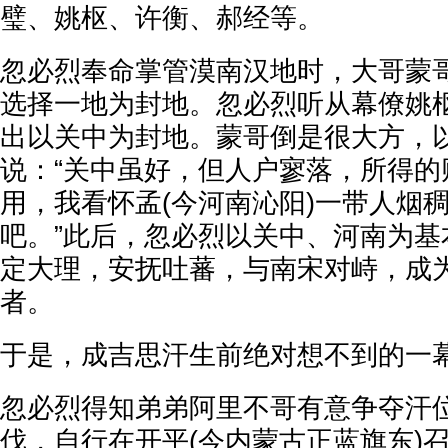
璧、姚枢、许衡、郝经等。
忽必烈奉命掌管漠南汉地时，大哥蒙
选择一地为封地。忽必烈听从幕僚姚
出以关中为封地。蒙哥倒是很大方，
说：“关中虽好，但人户寥落，所得的
用，我看怀孟(今河南沁阳)一带人烟
吧。”此后，忽必烈以关中、河南为基
定大理，安抚吐蕃，与南宋对峙，成
者。
于是，成吉思汗生前绝对想不到的一
忽必烈得知弟弟阿里不哥有意争夺汗
伐，自行在开平(今内蒙古正蓝旗东)