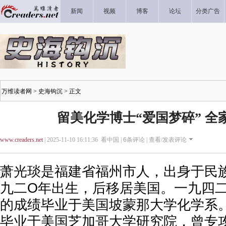
新闻
视频
博客
论坛
分类广告
万维读者网
>
史海钩沉
> 正文
留美化学博士“爱国梦碎” 全
www.creaders.net
| 2025-11-10 16:11:36 看中国 |
6
条评论 |
查看/发表评论
萧光琰是福建省福州市人，出身于民
九二O年出生，后移居美国。一九四
的成绩毕业于美国坡蒙那大学化学系
毕业于美国芝加哥大学研究院，曾专