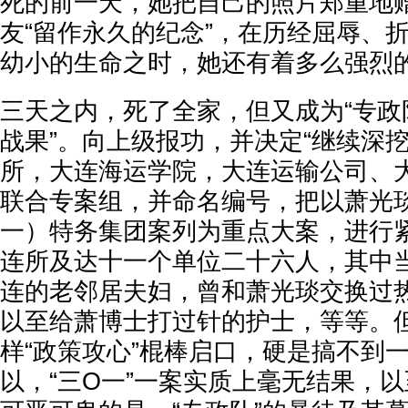
死的前一天，她把自己的照片郑重地
友“留作永久的纪念”，在历经屈辱、
幼小的生命之时，她还有着多么强烈
三天之内，死了全家，但又成为“专政
战果”。向上级报功，并决定“继续深
所，大连海运学院，大连运输公司、
联合专案组，并命名编号，把以萧光
一）特务集团案列为重点大案，进行
连所及达十一个单位二十六人，其中
连的老邻居夫妇，曾和萧光琰交换过
以至给萧博士打过针的护士，等等。
样“政策攻心”棍棒启口，硬是搞不到
以，“三O一”一案实质上毫无结果，