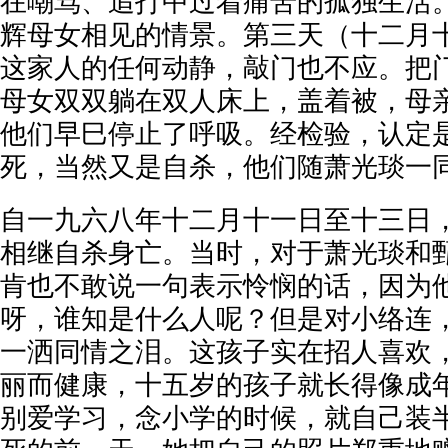
在嘲骂、追打中过着痛苦的孤独生活
辉母女相见的情景。第三天（十二月
这家人的任何动静，敲门也不应。把
母女双双躺在双人床上，盖着被，母
他们早巳停止了呼吸。经检验，认定
死，当然又是自杀，他们随萧光琰一
自一九六八年十二月十一日至十三日
相继自杀身亡。当时，对于萧光琰和
肯也不敢说一句表示怜悯的话，因为
呀，谁知是什么人呢？但是对小络连
一洒同情之泪。这孩子实在招人喜欢
丽而健康，十五岁的孩子就长得像成
别爱学习，念小学的时候，就自己装