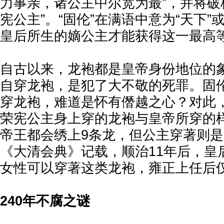
力事亲，诸公主中尔宽为最”，并将破
宪公主”。“固伦”在满语中意为“天下”
皇后所生的嫡公主才能获得这一最高
自古以来，龙袍都是皇帝身份地位的
自穿龙袍，是犯了大不敬的死罪。固
穿龙袍，难道是怀有僭越之心？对此
荣宪公主身上穿的龙袍与皇帝所穿的
帝王都会绣上9条龙，但公主穿著则是
《大清会典》记载，顺治11年后，皇
女性可以穿著这类龙袍，雍正上任后
240年不腐之谜