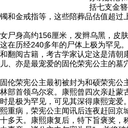
括七支金簪
镯和金戒指等，这些陪葬品估值超过
女尸身高约156厘米，发辫乌黑，皮
这在历经240多年的尸体上极为罕见
和翻阅古籍，考古学家认定这是清朝
儿、亦是最宠爱的固伦荣宪公主的墓
固伦荣宪公主最初被封为和硕荣宪公
林部首领乌尔衮。康熙曾四次亲赴蒙
时是极为罕见，可见其深得康熙宠爱
熙重病，荣宪公主闻讯后连夜赶回京
十多天。康熙康复后，特下旨褒奖，称