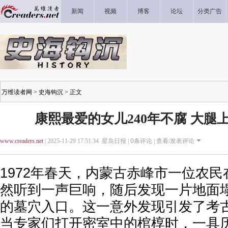
新闻
视频
博客
论坛
分类广告
万维读者网
>
史海钩沉
> 正文
康熙最爱的女儿240年不腐 大腿
www.creaders.net
| 2025-11-29 17:51:34 星岛日报 |
0
条评论 |
查看/发表评论
1972年春天，内蒙古赤峰市一位农
然听到一声巨响，随后发现一片地面
的墓穴入口。这一意外发现引发了考
当专家们打开密室中的棺椁时，一具历