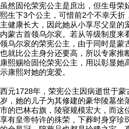
虽然固伦荣宪公主是庶出，但生母荣
熙生下3个公主，可惜前2个不幸夭折
主健康长大，因此她从小享尽父皇的
内蒙古首领乌尔衮。若从等级制度来
领乌尔衮的荣宪公主，由于同时是蒙
也就比公主身分还要高，所以专家推
康熙赐给固伦荣宪公主，用以彰显她
示康熙对她的宠爱。
西元1728年，荣宪公主因病逝世于蒙
岁，她的儿子为其修建的豪华陵墓坐
市的巴林右旗，陵寝规模宏大，而这
享有皇帝特许的殊荣，下葬时身穿珍