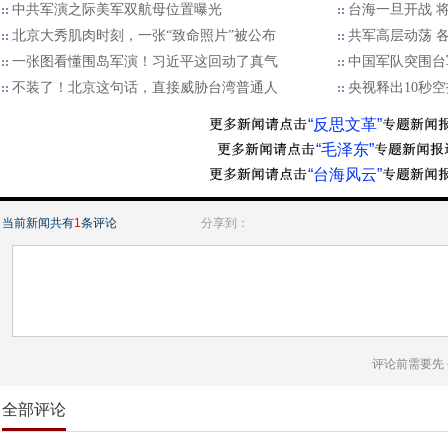
中共军演之际美军双航母位置曝光
台海一旦开战 
北京大秀肌肉时刻，一张“致命照片”被公布
​共军高层动荡 
一张图看懂围岛军演！习近平这回动了真气
中国军队突围台
不装了！北京这句话，直接威胁台湾普通人
央视释出10秒空
“反思文革”
“毛泽东”
“台海风云”
当前新闻共有
1
条评论
分享到：
评论前需要先
全部评论