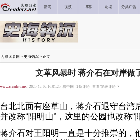
新闻
视频
博客
论坛
分类广告
万维读者网
>
史海钩沉
> 正文
文革风暴时 蒋介石在对岸做
www.creaders.net
| 2025-12-02 16:01:25 看中国 |
1
条评论 |
查看/发表评论
台北北面有座草山，蒋介石退守台湾
并改称“阳明山”，这里的公园也改称“
蒋介石对王阳明一直是十分推崇的，他