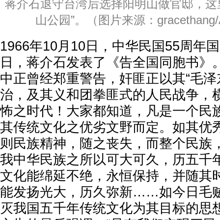
蒋介石退守台湾后选择阳明山做官邸，这
山公园”。（图片来源：gracethang/Ad
1966年10月10日，中华民国55周
日，蒋介石发表了《告全国同胞书》。
中正曾经郑重警告，奸匪正以其“毛泽
治，及其义和团拳匪式的人民战争，
怖之时代！大家都知道，凡是一个民
其传统文化之优劣文野而定。如其优
则民族精神，随之丧失，而整个民族
我中华民族之所以可大可久，历五千
文化能绵延不绝，永恒保持，并随其
能发扬光大，历久弥新……如今日毛
灭我国五千年传统文化为其目标的思想