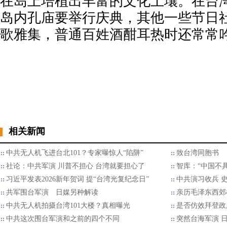
在岛上培植出丰富的文化土壤。在台
岛内孔庙要举行庆典，其他一些节日
歌雅集，普通百姓酒酣耳热时还常常
相关新闻
中共无人机飞进台北101？专家曝惊人“陷阱”
致台湾同胞书
社论：中共军演 川普不担心 台湾就要担心了
智库：“中国不
习近平发表2026新年贺词 提“台湾光复纪念日”
中共演习收兵 
共军围台军演 日媒另种解读
亲历毛泽东西郊
中共无人机拍摄台湾101大楼？真相曝光
是否仿效拜登政
中共这次围台军演和之前的四个不同
突然台海军演 