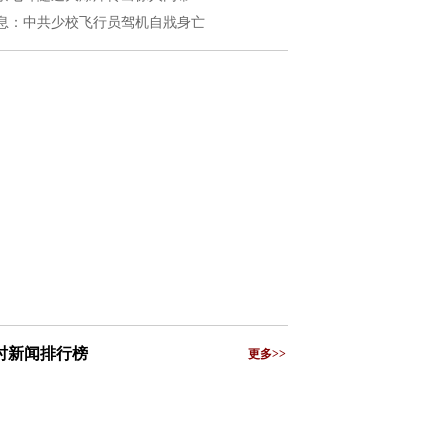
息：中共少校飞行员驾机自戕身亡
小时新闻排行榜
更多>>