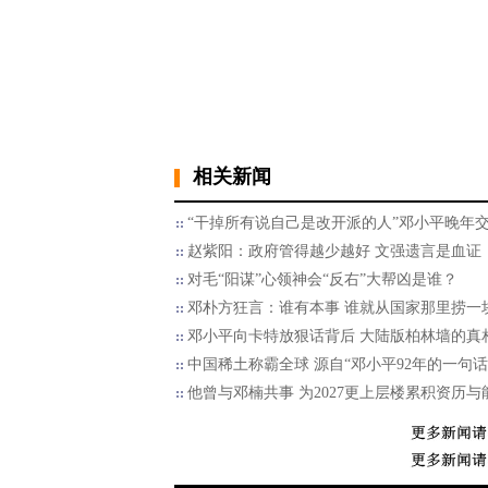
相关新闻
“干掉所有说自己是改开派的人”邓小平晚年
赵紫阳：政府管得越少越好 文强遗言是血证
对毛“阳谋”心领神会“反右”大帮凶是谁？
邓朴方狂言：谁有本事 谁就从国家那里捞一
邓小平向卡特放狠话背后 大陆版柏林墙的真
中国稀土称霸全球 源自“邓小平92年的一句话
他曾与邓楠共事 为2027更上层楼累积资历与