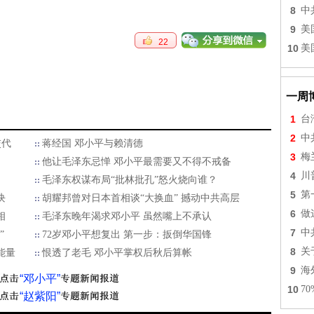
8
中
9
美
22
10
美
一周
1
台
2
中
交代
蒋经国 邓小平与赖清德
3
梅
他让毛泽东忌惮 邓小平最需要又不得不戒备
4
川
毛泽东权谋布局“批林批孔”怒火烧向谁？
5
第
块
胡耀邦曾对日本首相谈“大换血” 撼动中共高层
6
做
相
毛泽东晚年渴求邓小平 虽然嘴上不承认
7
中
”
72岁邓小平想复出 第一步：扳倒华国锋
8
关
能量
恨透了老毛 邓小平掌权后秋后算帐
9
海
“邓小平”
10
7
“赵紫阳”