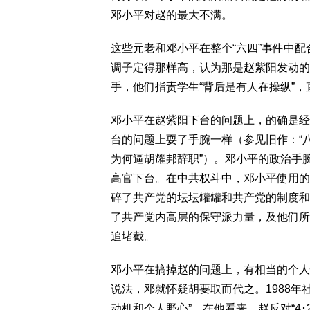
邓小平对赵的最大不满。
这些元老和邓小平在整个“六四”事件中
调子定得那样高，认为那是赵紫阳发动的
手，他们指责学生“背后是有人在操纵”，
邓小平在赵紫阳下台的问题上，的确是经
台的问题上耍了手腕一样（参见旧作：“
为何逼胡耀邦辞职”）。邓小平的政治手
高官下台。在中共权斗中，邓小平使用的
碎了共产党的坛坛罐罐和共产党的制度和
了共产党内高层的保守派力量，及他们所
追堵截。
邓小平在搞掉赵的问题上，有相当的个人
说法，邓就怀疑胡要取而代之。1988年
动机和个人野心”。在他看来，赵反对“4