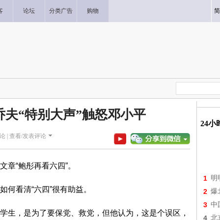
客
论坛
分类广告
购物
简
乔夫“特别大声”触怒邓小平
24
论 |
查看/发表评论
文章“鲍彤再看六四”。
1
明
如何看清“六四”很有助益。
2
爆
3
中
学生，是为了要保党、救党，但他认为，这是个误区，
4
北