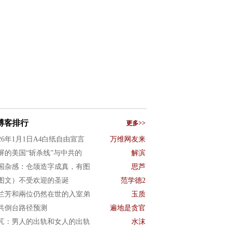
博客排行
更多>>
026年1月1日A4白纸自由宣言
万维网友来
屏的美国“斩杀线”与中共的
解滨
国杂感：仓颉造字成真，有图
思芦
图文）不受欢迎的圣诞
范学德2
兰芳和兩位仍然在世的入室弟
玉质
共倒台路径预测
遍地是贪官
芃：男人的出轨和女人的出轨
水沫