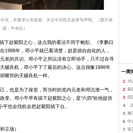
责中共，并要求公布真相、关注中共民主改革等声明。（图片来
源：中央社）
早有搞下赵紫阳之心，这点我的看法不同于鲍彤。《李鹏日
在1988年，邓小平就已看清楚，赵是搞自由化的人，
元老的共识。邓小平之所以没有立即动手，只不过在寻
天赐良机，邓小平下了最后的决心。这点很像1986年
一周
胡耀邦的天赐良机一样。
1
2
2
刷
己，也是为了保党，而当时的党内元老和邓沆瀣一气，
3
回
政变。邓小平早有搞下赵紫阳之心，是“六四”给他提供
4
（
邓小平也会找机会把赵紫阳搞下台。
5
梅
6
中
和立场）
7
安