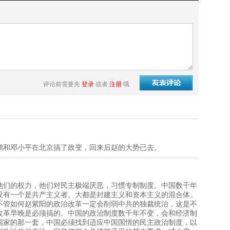
评论前需要先
登录
或者
注册
哦
鹏和邓小平在北京搞了政变，回来后赵的大势已去。
他们的权力，他们对民主极端厌恶，习惯专制制度。中国数千年
没有一个是共产主义者。大都是封建主义和资本主义的混合体。
不管如何赵紫阳的政治改革一定会削弱中共的独裁统治，这是不
改革早晚是必须搞的。中国的政治制度数千年不变，会和经济制
国家的那一套，中国必须找到适应中国国情的民主政治制度，以