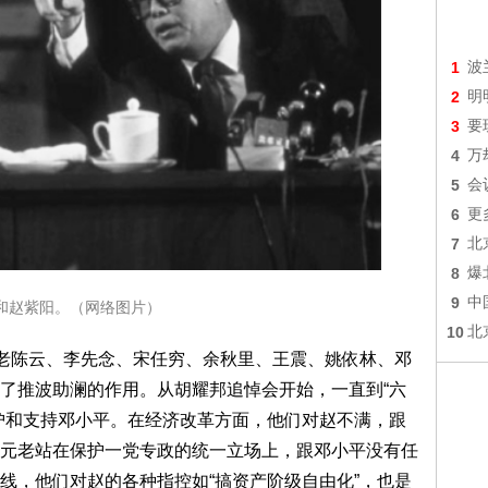
1
波
2
明
3
要
4
万
5
会
6
更
7
北
8
爆
9
中
和赵紫阳。（网络图片）
10
北
元老陈云、李先念、宋任穷、余秋里、王震、姚依林、邓
了推波助澜的作用。从胡耀邦追悼会开始，一直到“六
护和支持邓小平。在经济改革方面，他们对赵不满，跟
元老站在保护一党专政的统一立场上，跟邓小平没有任
线，他们对赵的各种指控如“搞资产阶级自由化”，也是