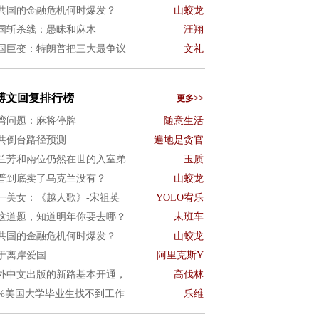
共国的金融危机何时爆发？
山蛟龙
国斩杀线：愚昧和麻木
汪翔
国巨变：特朗普把三大最争议
文礼
博文回复排行榜
更多>>
湾问题：麻将停牌
随意生活
共倒台路径预测
遍地是贪官
兰芳和兩位仍然在世的入室弟
玉质
普到底卖了乌克兰没有？
山蛟龙
一美女：《越人歌》-宋祖英
YOLO宥乐
这道题，知道明年你要去哪？
末班车
共国的金融危机何时爆发？
山蛟龙
于离岸爱国
阿里克斯Y
外中文出版的新路基本开通，
高伐林
0%美国大学毕业生找不到工作
乐维