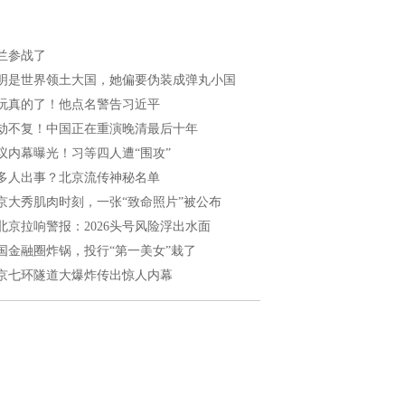
兰参战了
明是世界领土大国，她偏要伪装成弹丸小国
玩真的了！他点名警告习近平
劫不复！中国正在重演晚清最后十年
议内幕曝光！习等四人遭“围攻”
多人出事？北京流传神秘名单
京大秀肌肉时刻，一张“致命照片”被公布
北京拉响警报：2026头号风险浮出水面
国金融圈炸锅，投行“第一美女”栽了
京七环隧道大爆炸传出惊人内幕