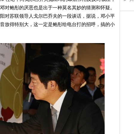
邓对鲍彤的厌恶也是出于一种莫名其妙的猜测和怀疑。
阳对苏联领导人戈尔巴乔夫的一段谈话，据说，邓小平
音放得特别大，这一定是鲍彤给电台打的招呼，搞的小