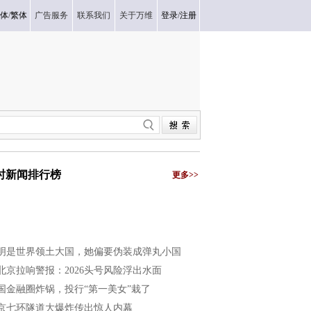
体
/
繁体
广告服务
联系我们
关于万维
登录
/
注册
小时新闻排行榜
更多>>
明是世界领土大国，她偏要伪装成弹丸小国
北京拉响警报：2026头号风险浮出水面
国金融圈炸锅，投行“第一美女”栽了
京七环隧道大爆炸传出惊人内幕