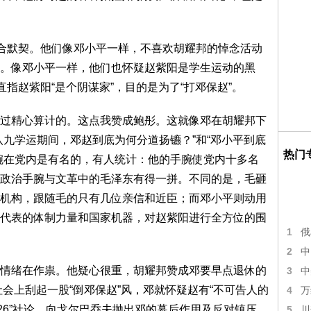
配合默契。他们像邓小平一样，不喜欢胡耀邦的悼念活动
。像邓小平一样，他们也怀疑赵紫阳是学生运动的黑
直指赵紫阳“是个阴谋家”，目的是为了“打邓保赵”。
过精心算计的。这点我赞成鲍彤。这就像邓在胡耀邦下
八九学运期间，邓赵到底为何分道扬镳？”和“邓小平到底
热门
腕在党内是有名的，有人统计：他的手腕使党内十多名
政治手腕与文革中的毛泽东有得一拼。不同的是，毛砸
机构，跟随毛的只有几位亲信和近臣；而邓小平则动用
代表的体制力量和国家机器，对赵紫阳进行全方位的围
1
俄
2
中
情绪在作祟。他疑心很重，胡耀邦赞成邓要早点退休的
3
中
社会上刮起一股“倒邓保赵”风，邓就怀疑赵有“不可告人的
4
万
･26”社论，向戈尔巴乔夫抛出邓的幕后作用及反对镇压，
5
川