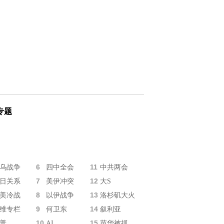
专题
6
11
乌战争
四中全会
中共两会
7
12
日关系
美伊冲突
大S
8
13
美冷战
以伊战争
洛杉矶大火
9
14
维专栏
何卫东
叙利亚
10
15
普
AI
苗华被抓