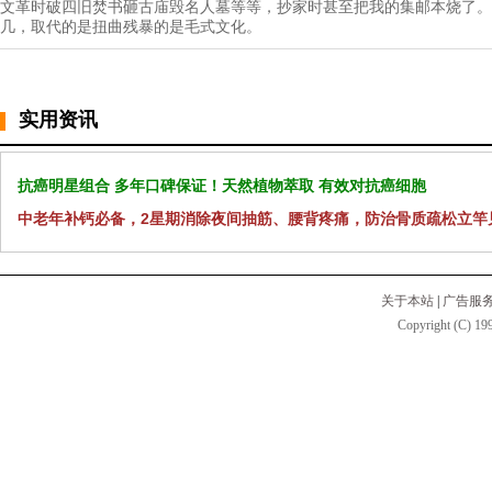
文革时破四旧焚书砸古庙毁名人墓等等，抄家时甚至把我的集邮本烧了。
几，取代的是扭曲残暴的是毛式文化。
实用资讯
抗癌明星组合 多年口碑保证！天然植物萃取 有效对抗癌细胞
中老年补钙必备，2星期消除夜间抽筋、腰背疼痛，防治骨质疏松立竿
关于本站
|
广告服
Copyright (C) 199