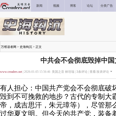
新闻
视频
博客
论坛
分类广告
万维读者网
>
史海钩沉
> 正文
中共会不会彻底毁掉中国
www.creaders.net
| 2026-01-05 15:56:46 美国之音 林培瑞 |
3
条评论 |
查看/发表评论
有人担心：中国共产党会不会彻底破
毁到不可挽救的地步？古代的专制大
帝，成吉思汗，朱元璋等），尽管那
过华夏文明。但今天的共产党，装备