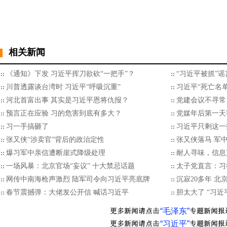
相关新闻
《通知》下发 习近平挥刀欲砍“一把手”？
“习近平被抓”
川普透露谈台湾时 习近平“呼吸沉重”
习近平“死亡名
河北首富出事 其实是习近平恩将仇报？
党建会议不寻常
预言正在应验 习的危害到底有多大？
党媒年后第一天
习一手搞砸了
习近平只剩这一
张又侠“涉卖官”背后的政治定性
张又侠落马 军中
爆习军中亲信遭断崖式降级处理
耐人寻味，信息
一场风暴：北京官场“妄议” 十大禁忌话题
太子党直言：习
网传中南海枪声激烈 陆军司令向习近平亮底牌
沉寂20多年 北
春节震撼弹：大佬发公开信 喊话习近平
胆太大了 “习
“毛泽东”
“习近平”