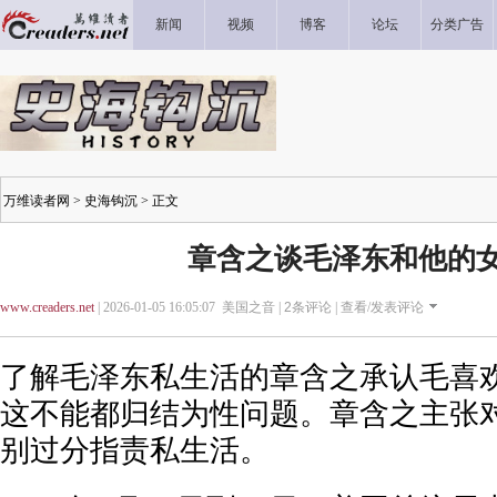
新闻
视频
博客
论坛
分类广告
万维读者网
>
史海钩沉
> 正文
章含之谈毛泽东和他的
www.creaders.net
| 2026-01-05 16:05:07 美国之音 |
2
条评论 |
查看/发表评论
了解毛泽东私生活的章含之承认毛喜
这不能都归结为性问题。章含之主张
别过分指责私生活。