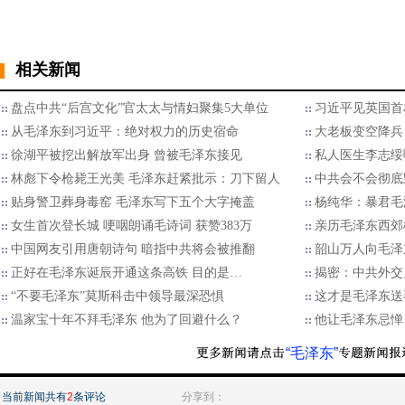
相关新闻
盘点中共“后宫文化”官太太与情妇聚集5大单位
习近平见英国首
从毛泽东到习近平：绝对权力的历史宿命
大老板变空降兵
徐湖平被挖出解放军出身 曾被毛泽东接见
私人医生李志绥
林彪下令枪毙王光美 毛泽东赶紧批示：刀下留人
中共会不会彻底
贴身警卫葬身毒窑 毛泽东写下五个大字掩盖
杨纯华：暴君毛
女生首次登长城 哽咽朗诵毛诗词 获赞383万
亲历毛泽东西郊
中国网友引用唐朝诗句 暗指中共将会被推翻
韶山万人向毛泽
正好在毛泽东诞辰开通这条高铁 目的是…
揭密：中共外交
“不要毛泽东”莫斯科击中领导最深恐惧
这才是毛泽东送
温家宝十年不拜毛泽东 他为了回避什么？
他让毛泽东忌惮
“毛泽东”
当前新闻共有
2
条评论
分享到：