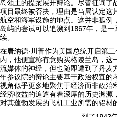
岛领土的提案展开辩论。尽管征询了
项目最终被否决，理由是当局认定这
航空和海军设施的地点。这并非孤例
岛屿的尝试可以追溯到1867年，是
续。
在唐纳德·川普作为美国总统开启第二
内，他便宣称有意购买格陵兰岛，这
流媒体的神经，但也随即遭到了丹麦方
年参议院的辩论主要基于政治权宜的
视角似乎更多地聚焦于经济而非政治
经济收益的追逐有着深厚的历史渊源
对其蓬勃发展的飞机工业所需的铝材
到了194