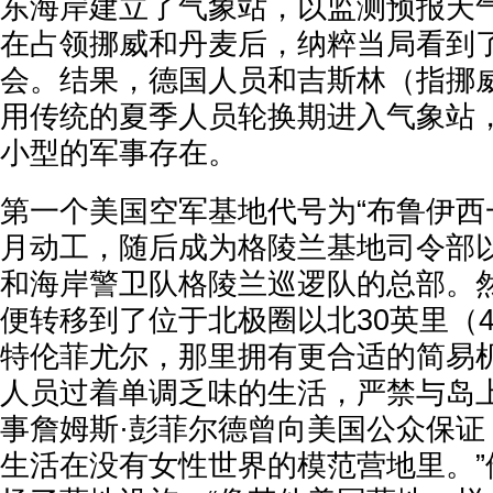
东海岸建立了气象站，以监测预报天
在占领挪威和丹麦后，纳粹当局看到
会。结果，德国人员和吉斯林（指挪
用传统的夏季人员轮换期进入气象站
小型的军事存在。
第一个美国空军基地代号为“布鲁伊西一号
月动工，随后成为格陵兰基地司令部
和海岸警卫队格陵兰巡逻队的总部。
便转移到了位于北极圈以北30英里（
特伦菲尤尔，那里拥有更合适的简易
人员过着单调乏味的生活，严禁与岛
事詹姆斯·彭菲尔德曾向美国公众保证
生活在没有女性世界的模范营地里。”