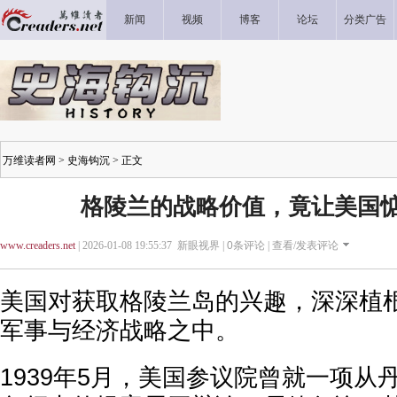
新闻
视频
博客
论坛
分类广告
万维读者网
>
史海钩沉
> 正文
格陵兰的战略价值，竟让美国
www.creaders.net
| 2026-01-08 19:55:37 新眼视界 |
0
条评论 |
查看/发表评论
美国对获取格陵兰岛的兴趣，深深植
军事与经济战略之中。
1939年5月，美国参议院曾就一项从