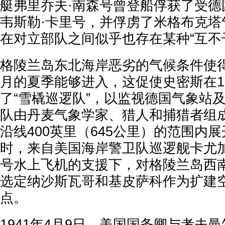
艇弗里乔夫·南森号曾登船俘获了受德
韦斯勒·卡里号，并俘虏了米格布克塔
在对立部队之间似乎也存在某种“互不
格陵兰岛东北海岸恶劣的气候条件使
月的夏季能够进入，这促使史密斯在19
了“雪橇巡逻队”，以监视德国气象站
队由丹麦气象学家、猎人和捕猎者组
沿线400英里（645公里）的范围内
时，来自美国海岸警卫队巡逻舰卡尤
号水上飞机的支援下，对格陵兰岛西
选定纳沙斯瓦哥和基皮萨科作为扩建
点。
1941年4月9日，美国国务卿与考夫