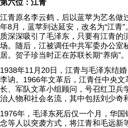
第六位：江青
江青原名李云鹤，后以蓝苹为艺名做过
年8月，蓝苹到达延安，改名为“江青
质深深吸引了毛泽东，只要有江青的
场。随后，江被调任中共军委办公室
居。贺子珍当时正在苏联长期“养病”
1938年11月20日，江青与毛泽东结婚
李讷。1966年文革后，江青任中央
长、军队文革小组顾问，号召红卫兵
治人物和社会名流，其中包括刘少奇
1976年，毛泽东死后仅一个月，华
念等人以突袭方式，将江青和毛远新等