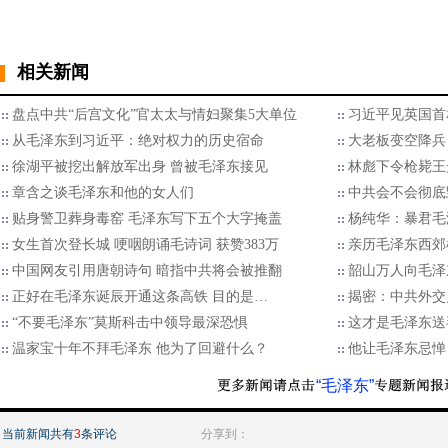
相关新闻
盘点中共“后宫文化”官太太与情妇聚集5大单位
习近平见英国首
从毛泽东到习近平：绝对权力的历史宿命
大老板变空降兵
徐湖平被挖出解放军出身 曾被毛泽东接见
林彪下令枪毙王
章含之谈毛泽东和他的女人们
中共会不会彻底
贴身警卫葬身毒窑 毛泽东写下五个大字掩盖
杨纯华：暴君毛
女生首次登长城 哽咽朗诵毛诗词 获赞383万
亲历毛泽东西郊
中国网友引用唐朝诗句 暗指中共将会被推翻
韶山万人向毛泽
正好在毛泽东诞辰开通这条高铁 目的是…
揭密：中共外交
“不要毛泽东”莫斯科击中领导最深恐惧
这才是毛泽东送
温家宝十年不拜毛泽东 他为了回避什么？
他让毛泽东忌惮
“毛泽东”
当前新闻共有
3
条评论
分享到：