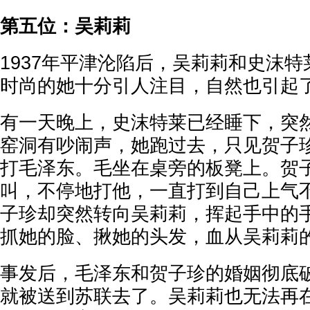
第五位：吴莉莉
1937年平津沦陷后，吴莉莉和史沫
时尚的她十分引人注目，自然也引起
有一天晚上，史沫特莱已经睡下，突
窑洞有吵闹声，她跑过去，只见贺子
打毛泽东。毛坐在桌旁的板凳上。贺
叫，不停地打他，一直打到自己上气
子珍却突然转向吴莉莉，挥起手中的
抓她的脸、揪她的头发，血从吴莉莉
事发后，毛泽东和贺子珍的婚姻彻底
就被送到苏联去了。吴莉莉也无法再