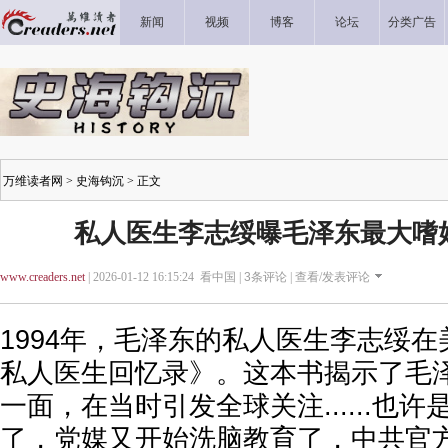
新闻
视频
博客
论坛
分类广告
万维读者网
>
史海钩沉
> 正文
私人医生李志绥曝毛泽东最大嗜好
www.creaders.net
| 2026-01-12 16:15:24 看中国 |
3
条评论 |
查看/发表评论
1994年，毛泽东的私人医生李志绥
私人医生回忆录》。这本书揭示了毛
一面，在当时引发全球关注......也
了，党媒又开始洗脑教育了，中共官