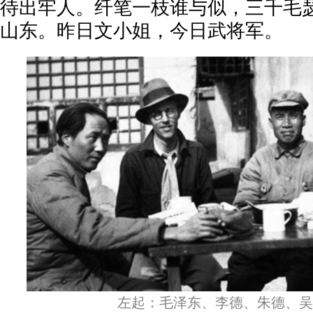
待出牢人。纤笔一枝谁与似，三千毛
山东。昨日文小姐，今日武将军。
左起：毛泽东、李德、朱德、吴