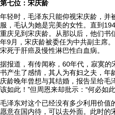
第七位：宋庆龄
年轻时，毛泽东只能仰视宋庆龄，并
服，毛认为她是完美的女性。直到19
重庆见到宋庆龄。从那以后，他们书信
年9月，宋庆龄被委任为中共副主席。19
宋死于肝癌及慢性淋巴性白血病。
据报道，有传闻称，60年代，寂寞的
书产生了感情，其人为有妇之夫，年
庆龄晚年曾想与其结婚，报告呈给毛泽
该如此！”但周恩来却批示：“何必如此
毛泽东对这个已经没有多少利用价值的
愿意在国内待，可以去外面。此时的