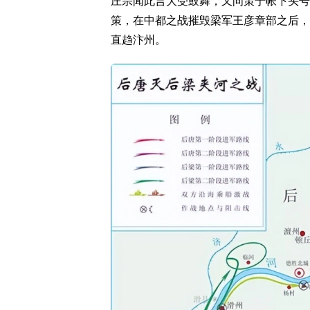
庄宗闻此言大受鼓舞，又问策于帐下头号
策，在中都之战摧毁梁军王彦章部之后，
直趋汴州。