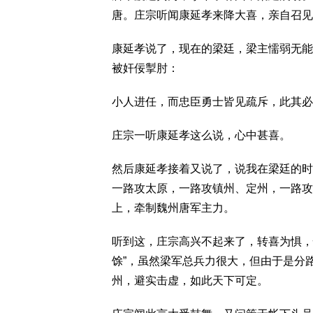
唐。庄宗听闻康延孝来降大喜，亲自召见
康延孝说了，现在的梁廷，梁主懦弱无能
被奸佞掣肘：
小人进任，而忠臣勇士皆见疏斥，此其必
庄宗一听康延孝这么说，心中甚喜。
然后康延孝接着又说了，说我在梁廷的时
一路攻太原，一路攻镇州、定州，一路攻
上，牵制魏州唐军主力。
听到这，庄宗高兴不起来了，转喜为惧，
馀”，虽然梁军总兵力很大，但由于是分
州，避实击虚，如此天下可定。