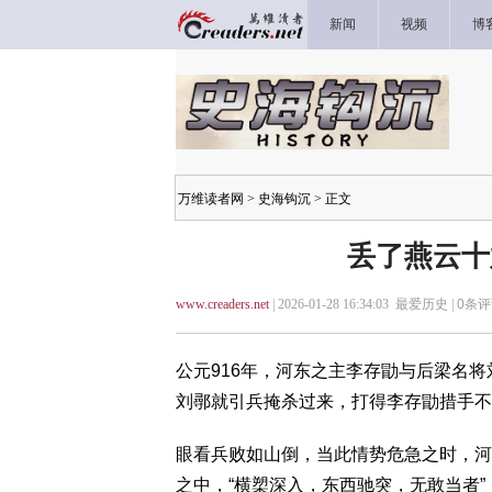
新闻
视频
博
万维读者网
>
史海钩沉
> 正文
丢了燕云十
www.creaders.net
| 2026-01-28 16:34:03 最爱历史 |
0
条评
公元916年，河东之主李存勖与后梁名将
刘鄩就引兵掩杀过来，打得李存勖措手不
眼看兵败如山倒，当此情势危急之时，河
之中，“横槊深入，东西驰突，无敢当者