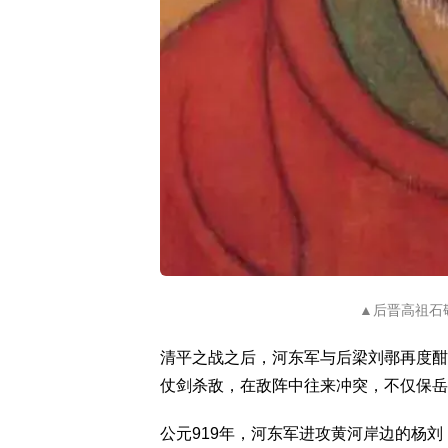
▲后晋高祖石敬
清平之战之后，河东军与后梁刘鄩再度酣
仗剑杀敌，在敌阵中往来冲突，不仅保岳
公元919年，河东军进攻黄河岸边的杨