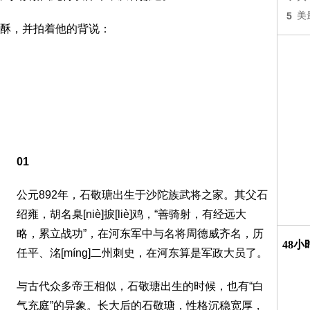
5
美
酥，并拍着他的背说：
01
公元892年，石敬瑭出生于沙陀族武将之家。其父石
绍雍，胡名臬[niè]捩[liè]鸡，“善骑射，有经远大
略，累立战功”，在河东军中与名将周德威齐名，历
48
任平、洺[míng]二州刺史，在河东算是军政大员了。
与古代众多帝王相似，石敬瑭出生的时候，也有“白
气充庭”的异象。长大后的石敬瑭，性格沉稳宽厚，