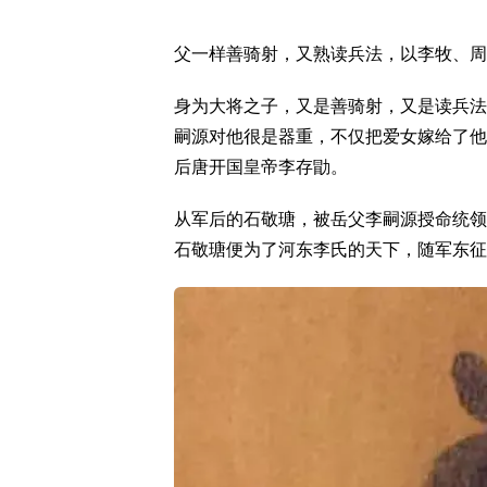
父一样善骑射，又熟读兵法，以李牧、周
身为大将之子，又是善骑射，又是读兵法
嗣源对他很是器重，不仅把爱女嫁给了他
后唐开国皇帝李存勖。
从军后的石敬瑭，被岳父李嗣源授命统领
石敬瑭便为了河东李氏的天下，随军东征