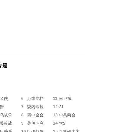
专题
6
11
又侠
万维专栏
何卫东
7
12
普
委内瑞拉
AI
8
13
乌战争
四中全会
中共两会
9
14
美冷战
美伊冲突
大S
10
15
日关系
以伊战争
洛杉矶大火