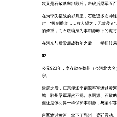
次又是石敬瑭率部殿后，击破后梁军五百
在为李氏征战的岁月里，石敬瑭多次冲锋
时，“拔剑辟道……敌人望之，无敢袭者
的倚重，而石敬瑭身为李嗣源帐下的虎将
在河东与后梁鏖战数年之后，一举扭转局
02
公元923年，李存勖在魏州（今河北大名
宗。
建唐之后，庄宗便派李嗣源率军渡过黄河
城，郓州梁军浑然不觉。李嗣源、石敬瑭
但还是像羽翼一样保护李嗣源，与梁军巷
唐军渡过黄河，拿下了郓州，梁廷震动。