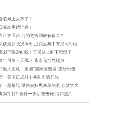
爱凌摊上大事了！
日突发重磅消息！
言正在应验 习的危害到底有多大？
又侠最新状况浮出 卫戍区与中警局同时出
京划下隐形红线！官员从上到下都慌了
媒年后第一天戳习 崔永元突然现身
共最大噩耗：美国“国家级翻墙”重磅出击
磅！美国正式对中共防火墙开战
了一趟邮轮 退休夫妇见账单崩溃 存款大大
毒枭“门乔”春宵一夜后被击毙 情妇照片