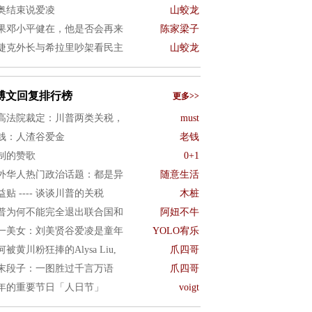
奥结束说爱凌
山蛟龙
果邓小平健在，他是否会再来
陈家梁子
捷克外长与希拉里吵架看民主
山蛟龙
博文回复排行榜
更多>>
高法院裁定：川普两类关税，
must
钱：人渣谷爱金
老钱
制的赞歌
0+1
外华人热门政治话题：都是异
随意生活
益贴 ---- 谈谈川普的关税
木桩
普为何不能完全退出联合国和
阿妞不牛
一美女：刘美贤谷爱凌是童年
YOLO宥乐
何被黄川粉狂捧的Alysa Liu,
爪四哥
末段子：一图胜过千言万语
爪四哥
年的重要节日「人日节」
voigt