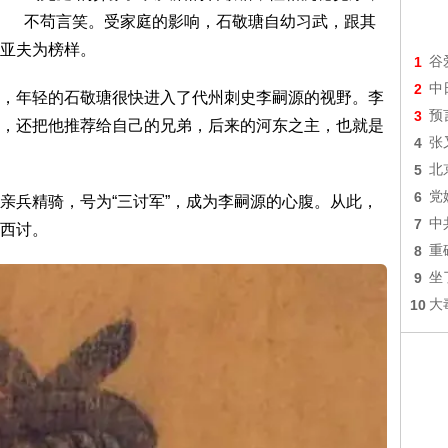
不苟言笑。受家庭的影响，石敬瑭自幼习武，跟其
亚夫为榜样。
1
谷
2
中
，年轻的石敬瑭很快进入了代州刺史李嗣源的视野。李
3
预
，还把他推荐给自己的兄弟，后来的河东之主，也就是
4
张
5
北
6
党
亲兵精骑，号为“三讨军”，成为李嗣源的心腹。从此，
7
中
西讨。
8
重
9
坐
10
大