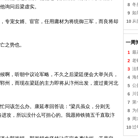
8
冬
他询问后梁虚实。
9
如
，专宠女婿、宦官，任用庸材为将统御三军，而良将却
10
从
一周
亡之势也。
1
最
2
老
3
法
候啊，听朝中议论军略，不久之后梁廷便会大举兴兵，
4
海
郓州，而现在梁廷的主力即将从汴州出发，渡过黄河北
5
公
6
川
7
第
忙问该怎么办。康延孝回答说：“梁兵虽众，分则无
8
为
路进攻，所以没什么可担心的。我愿帅铁骑五千直取汴
9
周
10
过