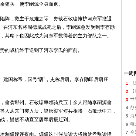
余骑兵，使李嗣源全身而退。
陷阵，救主于危难之际，史载石敬瑭掩护河东军撤退
”。在河东名将周德威战死之后，李嗣源愈发受到李存勖
，其麾下也因此成为河东军数得着的主力部队之一。
势的战机终于送到了河东李氏的面前。
一周
）建国称帝，国号“唐”，史称后唐。李存勖即后唐庄
1
《
2
【美
3
世
，偷袭郓州。石敬瑭率领骑兵五十余人跟随李嗣源偷
4
彭
等人从东门突入后，梁唐梁军短兵相接，石敬瑭中刀，
5
海
战，嶷然不动直至唐军后援赶到。
6
电
7
今
屋漏偏逢连夜雨。偏偏这时候后梁大将康延孝叛梁降