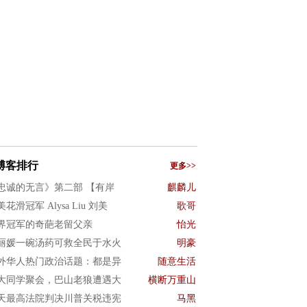
博客排行
更多>>
忠诚的无言》第二部 【有岸
麒麟儿
花滑冠军 Alysa Liu 刘美
歌哥
界冠军的奇葩老留父亲
怡光
丽媛一碗汤药可救全民于水火
明豪
外华人热门政治话题：都是异
随意生活
大同学聚会，巴山老狼遭遇大
横断万重山
天最高法院判决川普关税违宪
马黑