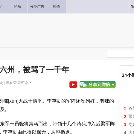
客
论坛
分类广告
购物
简
六州，被骂了一千年
24
论 |
查看/发表评论
刘鄩[xún]大战于清平。李存勖的军阵还没列好，老辣的
1
谷
及。
2
预
东军一员骁将策马而出，带领十几个骑兵冲入后梁军阵
3
党
”，李存勖由此得以保命，从容撤退。
4
大