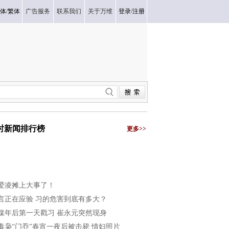
体
/
繁体
广告服务
联系我们
关于万维
登录
/
注册
小时新闻排行榜
更多>>
爱凌摊上大事了！
言正在应验 习的危害到底有多大？
媒年后第一天戳习 崔永元突然现身
毒枭“门乔”春宵一夜后被击毙 情妇照片