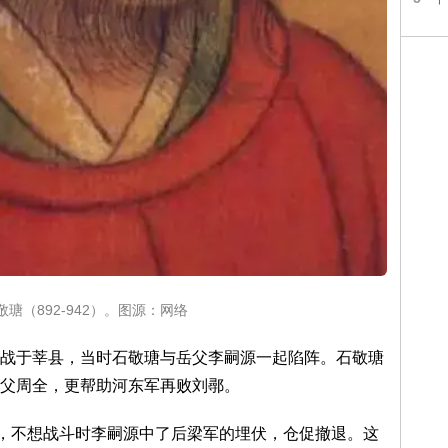
瑭（892-942）。图源：网络
战于莘县，当时石敬瑭与岳父李嗣源一起陷阵。石敬瑭
父周全，更帮助河东军再败刘鄩。
刘，不想战斗时李嗣源中了后梁军的埋伏，仓促撤退。这