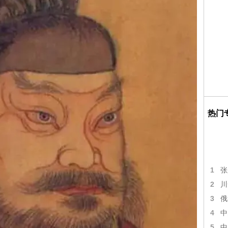
热门
1
张
2
川
3
俄
4
中
5
中