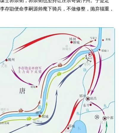
谋士郭崇韬，郭崇韬也坚持让庄宗奇袭汴州。于是定
李存勖便命李嗣源帅麾下骑兵，不做修整，抛弃辎重，