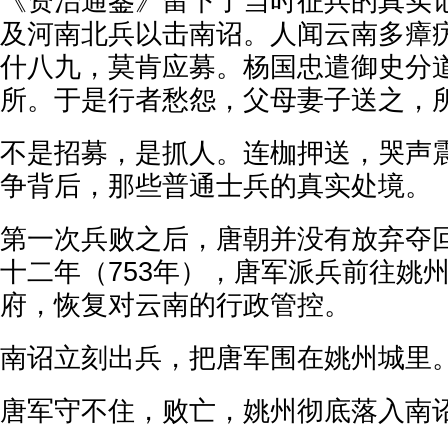
《资治通鉴》留下了当时征兵的真实记
及河南北兵以击南诏。人闻云南多瘴
什八九，莫肯应募。杨国忠遣御史分
所。于是行者愁怨，父母妻子送之，所
不是招募，是抓人。连枷押送，哭声
争背后，那些普通士兵的真实处境。
第一次兵败之后，唐朝并没有放弃夺
十二年（753年），唐军派兵前往姚
府，恢复对云南的行政管控。
南诏立刻出兵，把唐军围在姚州城里
唐军守不住，败亡，姚州彻底落入南