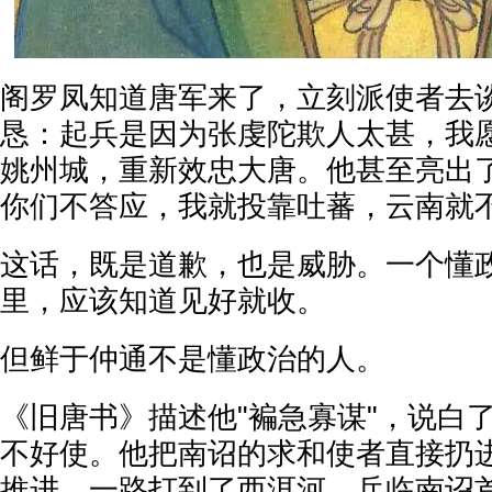
阁罗凤知道唐军来了，立刻派使者去
恳：起兵是因为张虔陀欺人太甚，我
姚州城，重新效忠大唐。他甚至亮出
你们不答应，我就投靠吐蕃，云南就
这话，既是道歉，也是威胁。一个懂
里，应该知道见好就收。
但鲜于仲通不是懂政治的人。
《旧唐书》描述他"褊急寡谋"，说白
不好使。他把南诏的求和使者直接扔
推进，一路打到了西洱河，兵临南诏