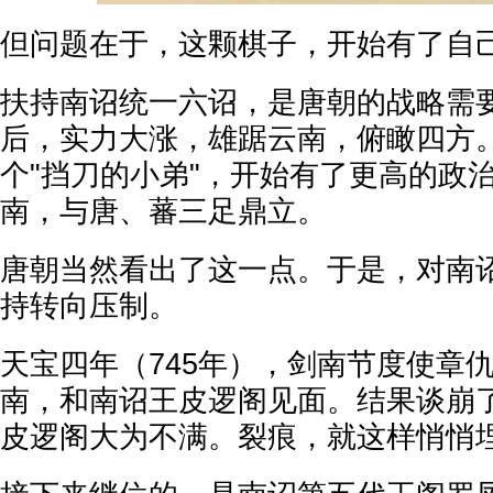
但问题在于，这颗棋子，开始有了自
扶持南诏统一六诏，是唐朝的战略需
后，实力大涨，雄踞云南，俯瞰四方
个"挡刀的小弟"，开始有了更高的政
南，与唐、蕃三足鼎立。
唐朝当然看出了这一点。于是，对南
持转向压制。
天宝四年（745年），剑南节度使章
南，和南诏王皮逻阁见面。结果谈崩
皮逻阁大为不满。裂痕，就这样悄悄