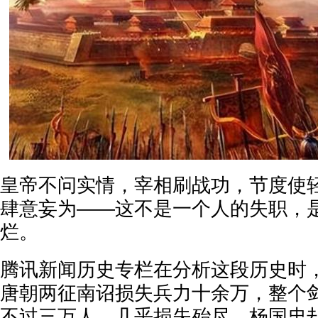
皇帝不问实情，宰相刷战功，节度使
肆意妄为——这不是一个人的失职，
烂。
腾讯新闻历史专栏在分析这段历史时
唐朝两征南诏损失兵力十余万，整个
不过三万人，几乎损失殆尽。杨国忠