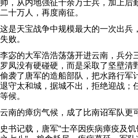
帅，从内地强征十余万士兵，加上后
二十万人，再度南征。
这是天宝战争中规模最大的一次出兵
失败。
李宓的大军浩浩荡荡开进云南，兵分
罗凤没有硬碰硬，而是采取了坚壁清野
偷袭了唐军的造船部队，把水路行军
退守太和城，据城不出，拒绝迎战；
等候。
云南的瘴疠气候，成了比南诏军队更
史书记载，唐军"士卒因疾病瘴疫及饥