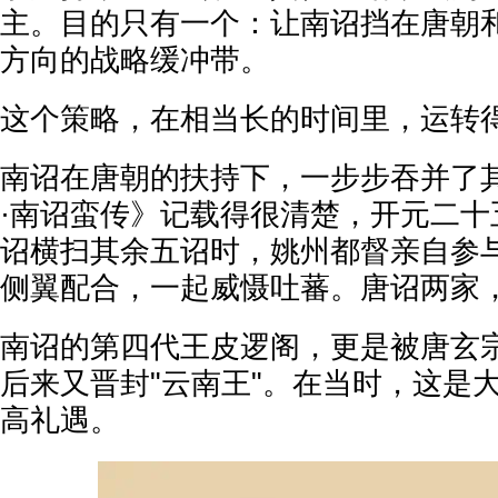
主。目的只有一个：让南诏挡在唐朝
方向的战略缓冲带。
这个策略，在相当长的时间里，运转
南诏在唐朝的扶持下，一步步吞并了
·南诏蛮传》记载得很清楚，开元二十
诏横扫其余五诏时，姚州都督亲自参
侧翼配合，一起威慑吐蕃。唐诏两家
南诏的第四代王皮逻阁，更是被唐玄宗
后来又晋封"云南王"。在当时，这是
高礼遇。