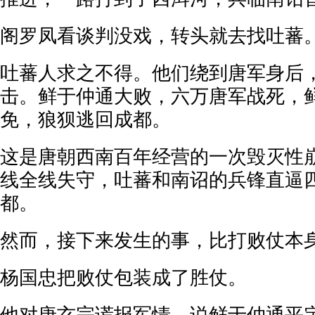
阁罗凤看谈判没戏，转头就去找吐蕃
吐蕃人求之不得。他们绕到唐军身后
击。鲜于仲通大败，六万唐军战死，
免，狼狈逃回成都。
这是唐朝西南百年经营的一次毁灭性
线全线失守，吐蕃和南诏的兵锋直逼
都。
然而，接下来发生的事，比打败仗本
杨国忠把败仗包装成了胜仗。