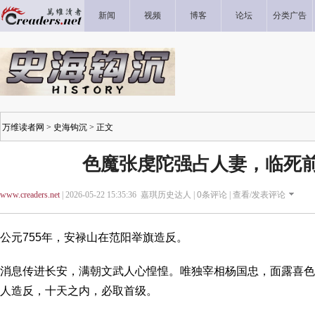
新闻
视频
博客
论坛
分类广告
万维读者网
>
史海钩沉
> 正文
色魔张虔陀强占人妻，临死
www.creaders.net
| 2026-05-22 15:35:36 嘉琪历史达人 |
0
条评论 |
查看/发表评论
公元755年，安禄山在范阳举旗造反。
消息传进长安，满朝文武人心惶惶。唯独宰相杨国忠，面露喜色
人造反，十天之内，必取首级。