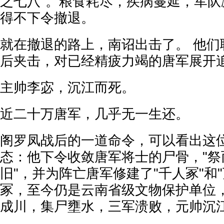
之七八"。粮食耗尽，疾病蔓延，军队
得不下令撤退。
就在撤退的路上，南诏出击了。 他们
后夹击，对已经精疲力竭的唐军展开
主帅李宓，沉江而死。
近二十万唐军，几乎无一生还。
阁罗凤战后的一道命令，可以看出这
态：他下令收敛唐军将士的尸骨，"祭
旧"，并为阵亡唐军修建了"千人冢"和
冢，至今仍是云南省级文物保护单位，
成川，集尸壅水，三军溃败，元帅沉江