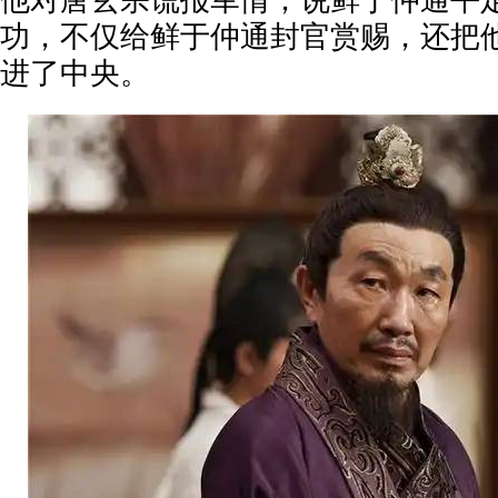
他对唐玄宗谎报军情，说鲜于仲通平
功，不仅给鲜于仲通封官赏赐，还把
进了中央。