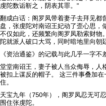
虔陀数诟靳之，阴表其罪。"
翻成白话：阁罗凤带着妻子去拜见都
盘，张虔陀对南诏王妃动了歪心思，
不仅如此，还频繁向阁罗凤勒索财物
陀就派人破口大骂，同时暗地里向朝
《资治通鉴》的记载与此几乎一字不
堂堂南诏王，妻子被人当众侮辱，人
被扣上谋反的帽子。 这三件事叠加在
住。
天宝九年（750年），阁罗凤忍无可
围住张虔陀。