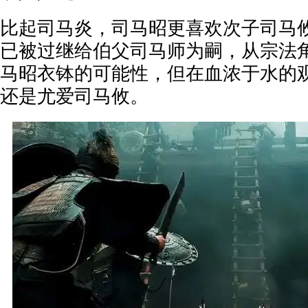
比起司马炎，司马昭更喜欢次子司马
已被过继给伯父司马师为嗣，从宗法
马昭衣钵的可能性，但在血浓于水的
还是尤爱司马攸。