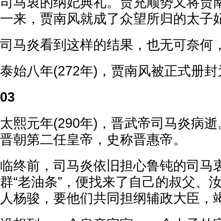
司马衷的纳妃典礼。贾充顺势又将贾
一来，贾南风就成了众望所归的太子
司马炎看到这样的结果，也无可奈何
泰始八年(272年)，贾南风被正式册
03
太熙元年(290年)，晋武帝司马炎病
晋朝第二任皇帝，史称晋惠帝。
临终前，司马炎依旧担心鲁钝的司马
群“老油条”，便找来了自己的叔父、
人杨骏，要他们共同担纲辅政大臣，