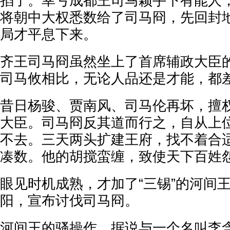
掐了。幸亏成都王司马颖手下有能人
将朝中大权悉数给了司马冏，先回封
局才平息下来。
齐王司马冏虽然坐上了首席辅政大臣
司马攸相比，无论人品还是才能，都
昔日杨骏、贾南风、司马伦再坏，擅
大臣。司马冏反其道而行之，自从上
不去。三天两头扩建王府，找不着合
凑数。他的胡搅蛮缠，致使天下百姓
眼见时机成熟，才加了“三锡”的河间
阳，宣布讨伐司马冏。
河间王的骚操作，据说与一个名叫李