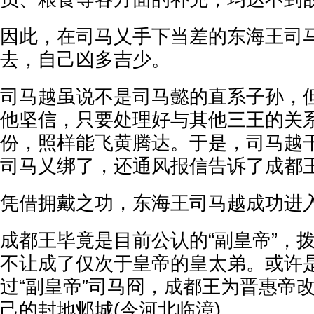
因此，在司马乂手下当差的东海王司
去，自己凶多吉少。
司马越虽说不是司马懿的直系子孙，
他坚信，只要处理好与其他三王的关
份，照样能飞黄腾达。于是，司马越
司马乂绑了，还通风报信告诉了成都
凭借拥戴之功，东海王司马越成功进
成都王毕竟是目前公认的“副皇帝”，
不让成了仅次于皇帝的皇太弟。或许
过“副皇帝”司马冏，成都王为晋惠帝
己的封地邺城(今河北临漳)。