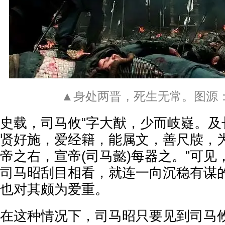
▲身处两晋，死生无常。图源
史载，司马攸“字大猷，少而岐嶷。及
贤好施，爱经籍，能属文，善尺牍，
帝之右，宣帝(司马懿)每器之。”可
司马昭刮目相看，就连一向沉稳有谋
也对其颇为爱重。
在这种情况下，司马昭只要见到司马