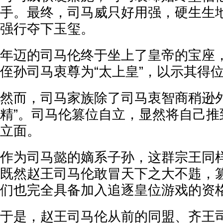
手。最终，司马威只好用强，硬生生
强行夺下玉玺。
年迈的司马伦终于坐上了皇帝的宝座
侄孙司马衷尊为“太上皇”，以示其得
然而，司马家族除了司马衷智商稍逊外
精”。司马伦篡位自立，显然将自己推
立面。
作为司马懿的嫡系子孙，这群宗王同
既然赵王司马伦敢冒天下之大不韪，
们也完全具备加入追逐皇位游戏的资
于是，赵王司马伦从前的同盟、齐王