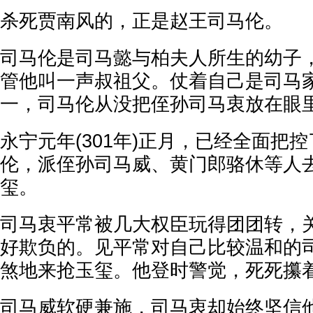
杀死贾南风的，正是赵王司马伦。
司马伦是司马懿与柏夫人所生的幼子
管他叫一声叔祖父。仗着自己是司马
一，司马伦从没把侄孙司马衷放在眼
永宁元年(301年)正月，已经全面把
伦，派侄孙司马威、黄门郎骆休等人
玺。
司马衷平常被几大权臣玩得团团转，
好欺负的。见平常对自己比较温和的
煞地来抢玉玺。他登时警觉，死死攥
司马威软硬兼施，司马衷却始终坚信