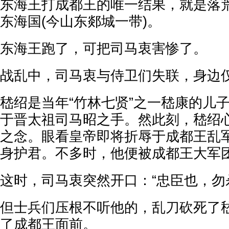
东海王打成都王的唯一结果，就是落
东海国(今山东郯城一带)。
东海王跑了，可把司马衷害惨了。
战乱中，司马衷与侍卫们失联，身边
嵇绍是当年“竹林七贤”之一嵇康的儿
于晋太祖司马昭之手。然此刻，嵇绍
之念。眼看皇帝即将折辱于成都王乱
身护君。不多时，他便被成都王大军
这时，司马衷突然开口：“忠臣也，勿杀
但士兵们压根不听他的，乱刀砍死了
了成都王面前。