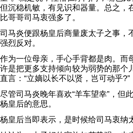
但沉稳机敏，有见识和器量。总之，
比哥哥司马衷强多了。
司马炎便跟杨皇后商量废太子之事，
强烈反对。
作为一位母亲，手心手背都是肉。而
许是把更多支持倾向较为弱势的那个
直言：“立嫡以长不以贤，岂可动乎?”
尽管司马炎晚年喜欢“羊车望幸”，但
杨皇后的意思。
杨皇后当即表示，是时候给司马衷纳