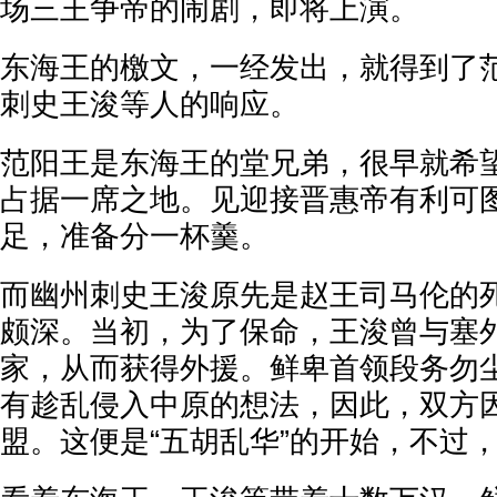
场三王争帝的闹剧，即将上演。
东海王的檄文，一经发出，就得到了
刺史王浚等人的响应。
范阳王是东海王的堂兄弟，很早就希
占据一席之地。见迎接晋惠帝有利可
足，准备分一杯羹。
而幽州刺史王浚原先是赵王司马伦的
颇深。当初，为了保命，王浚曾与塞
家，从而获得外援。鲜卑首领段务勿
有趁乱侵入中原的想法，因此，双方
盟。这便是“五胡乱华”的开始，不过