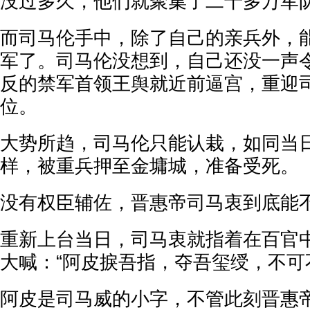
没过多久，他们就聚集了二十多万军
而司马伦手中，除了自己的亲兵外，
军了。司马伦没想到，自己还没一声
反的禁军首领王舆就近前逼宫，重迎
位。
大势所趋，司马伦只能认栽，如同当
样，被重兵押至金墉城，准备受死。
没有权臣辅佐，晋惠帝司马衷到底能
重新上台当日，司马衷就指着在百官
大喊：“阿皮捩吾指，夺吾玺绶，不可
阿皮是司马威的小字，不管此刻晋惠