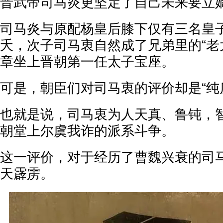
晋武帝司马炎更坚定了自己未来要立
司马炎与原配杨皇后膝下仅有三名皇
夭，次子司马衷自然成了兄弟里的“老
章坐上晋朝第一任太子宝座。
可是，朝臣们对司马衷的评价却是“纯
也就是说，司马衷为人天真、鲁钝，
朝堂上尔虞我诈的派系斗争。
这一评价，对于经历了曹魏兴衰的司
天霹雳。