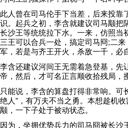
此人曾在司马伦手下当差，后来投靠
识。起兵之初，李含就建议司马颙把
长沙王等统统拉下水。一来，仿照当
三王可以合兵一处，搞定司马冏;二来
军，若是与齐王开火，杀敌一千，必
李含还建议河间王无需着急登基，先
帝，然后，才可名正言顺收拾残局，
只能说，李含的算盘打得非常响。可长
绝人”，有万夫不当之勇。本想趁机收
颙，一下子处于被动状态。
因为，坐拥优势兵力的司马冏被长沙