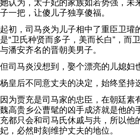
她认为，太子妃的家族如若势强，未
子一把，让傻儿子独享傻福。
起初，司马炎为儿子相中了重臣卫瓘
是“卫氏种贤而多子，美而长白”，而
与潘安齐名的晋朝美男子。
但司马炎没想到，娶个漂亮的儿媳妇
杨皇后不同意丈夫的决定，始终坚持
因为贾充是司马家的忠臣，在朝廷素
魏高贵乡公曹髦的凶手成济就是他的
充都只会和司马氏休戚与共，所以他
妃，必然时刻维护丈夫的地位。