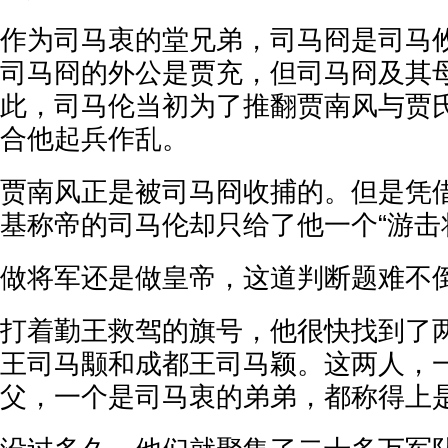
作为司马衷的堂兄弟，司马冏是司马
司马冏的外公是贾充，但司马冏及其
此，司马伦当初为了推翻贾南风与贾
合他起兵作乱。
贾南风正是被司马冏收捕的。但是凭借
基称帝的司马伦却只给了他一个“游击
做将军还是做皇帝，这道判断题难不
打着勤王救驾的旗号，他很快找到了
王司马颙和成都王司马颖。这两人，
父，一个是司马衷的弟弟，都称得上