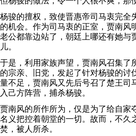
但杨骏的做法，令一个人很不爽，那
杨骏的擅权，致使晋惠帝司马衷完全
的机会。作为司马衷的正室，贾南风
老公都靠边站了，朝廷上哪还有她与
儿。
于是，利用家族声望，贾南风召集了
的宗亲、旧党，发起了针对杨骏的讨
量不足，贾南风又先后号召了楚王司
入己方阵营，捕杀杨骏。
贾南风的所作所为，仅是为了给自家
名义把控着朝堂的一切。故而，不久
焚，被人所杀。