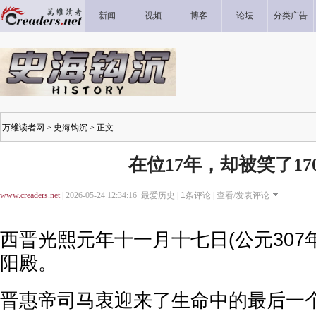
新闻
视频
博客
论坛
分类广告
万维读者网
>
史海钩沉
> 正文
在位17年，却被笑了17
www.creaders.net
| 2026-05-24 12:34:16 最爱历史 |
1
条评论 |
查看/发表评论
西晋光熙元年十一月十七日(公元307年
阳殿。
晋惠帝司马衷迎来了生命中的最后一