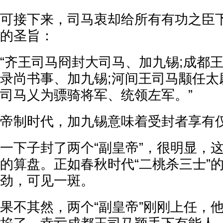
可接下来，司马衷却给所有有功之臣
的圣旨：
“齐王司马冏封大司马、加九锡;成都
录尚书事、加九锡;河间王司马颙任太
司马乂为骠骑将军、统领左军。”
帝制时代，加九锡意味着受封者享有
一下子封了两个“副皇帝”，很明显，
的算盘。正如春秋时代“二桃杀三士”
劲，可见一斑。
果不其然，两个“副皇帝”刚刚上任，