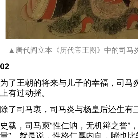
▲唐代阎立本《历代帝王图》中的司马
02
为了王朝的将来与儿子的幸福，司马
上有过动摇。
除了司马衷，司马炎与杨皇后还生有
史载，司马柬“性仁讷，无机辩之誉”
量”。就是说，性格仁厚内向，嘴也比