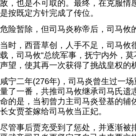
敌，也是不可取的。最终，在克服情
是按既定方针完成了传位。
危险暂除，但司马炎称帝后，司马攸
当时，西晋草创，人手不足，司马攸
载，司马攸“总统军事，抚宁内外，莫
声望，使其再一次获得了挑战皇权的
咸宁二年(276年)，司马炎曾生过一
量了一番，共推司马攸继承司马氏遗
命的是，当初曾力主司马炎登基的辅
长女贾荃嫁给司马攸当正妃。
尽管事后贾充受到了惩处，并逐渐被