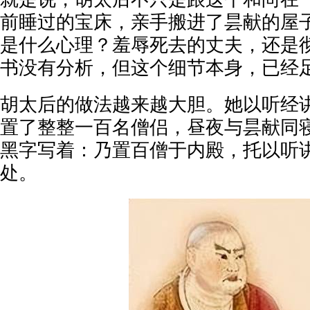
前睡过的宝床，亲手搬进了昙献的屋
是什么心理？羞辱死去的丈夫，还是
书没有分析，但这个细节本身，已经
胡太后的做法越来越大胆。她以听经
置了整整一百名僧侣，昼夜与昙献同
黑字写着：乃置百僧于内殿，托以听
处。