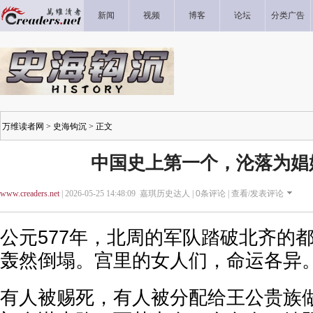
新闻
视频
博客
论坛
分类广告
万维读者网
>
史海钩沉
> 正文
中国史上第一个，沦落为娼
www.creaders.net
| 2026-05-25 14:48:09 嘉琪历史达人 |
0
条评论 |
查看/发表评论
公元577年，北周的军队踏破北齐的
轰然倒塌。宫里的女人们，命运各异
有人被赐死，有人被分配给王公贵族