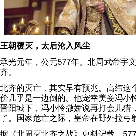
王朝覆灭，太后沦入风尘
承光元年，公元577年。北周武帝宇
齐。
北齐的灭亡，其实早有预兆。高纬这
价几乎是一边倒的。他宠幸美妾冯小
晋阳城下，冯小怜撒娇说再打会儿猎
了。国家危亡之际，皇帝在野外拉弓
据《北周灭北齐之战》史料记载，57