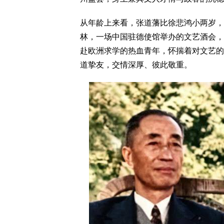
从年龄上来看，张道藩比徐悲鸿小两岁，
林，一场中国驻德使馆举办的文艺酒会，
赴欧洲求学的热血青年，怀揣着对文艺的
道挚友，交情深厚、彼此敬重。