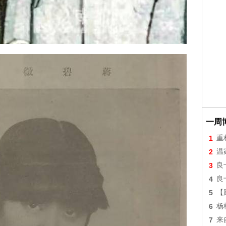
一周
1
重
2
温
3
良
4
良
5
【
6
杨
7
来