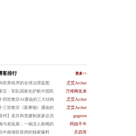
博客排行
更多>>
构世界秩序的全球治理蓝图
孞烎Archer
家宝：军队国家化护航中国民
万维网友来
十四世教宗AI通谕的三大结构
孞烎Archer
十三世教宗《新事物》通谕的
孞烎Archer
路州】老共和党建制派参议员
gugeren
梅与老鼠屎：一锅没人敢喝的
阿妞不牛
自中南海听床师的独家爆料
爪四哥