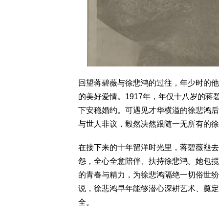
回望蒋碧薇与徐悲鸿的过往，年少时的他
的美好爱情。1917年，年仅十八岁的
下安稳婚约。可遇见才华横溢的徐悲鸿后
与世人非议，毅然决然跟随一无所有的徐
在接下来的十年留洋时光里，蒋碧薇褪去
怨，全心全意陪伴、扶持徐悲鸿。她包揽
的青春与精力，为徐悲鸿隔绝一切俗世纷
说，徐悲鸿早年能够潜心深耕艺术、奠定
全。