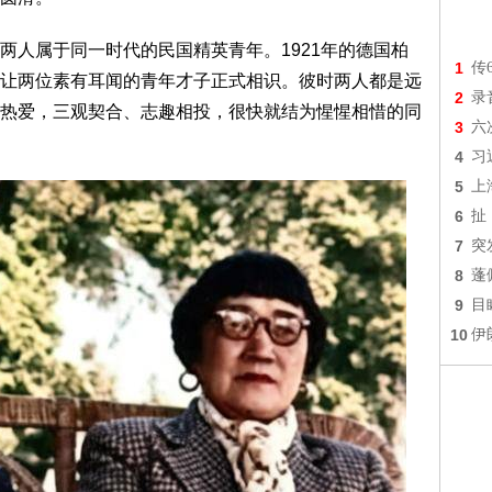
两人属于同一时代的民国精英青年。1921年的德国柏
1
传
让两位素有耳闻的青年才子正式相识。彼时两人都是远
2
录
热爱，三观契合、志趣相投，很快就结为惺惺相惜的同
3
六
4
习
5
上
6
扯
7
突
8
蓬
9
目
10
伊