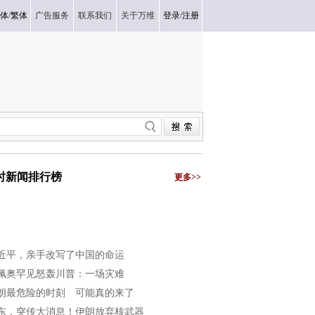
体
/
繁体
广告服务
联系我们
关于万维
登录
/
注册
小时新闻排行榜
更多>>
近平，亲手改写了中国的命运
佩奥罕见怒轰川普：一场灾难
朗最危险的时刻 可能真的来了
东，突传大消息！伊朗放弃核武器