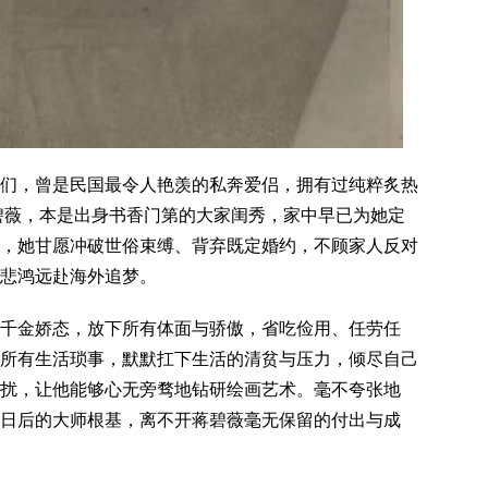
们，曾是民国最令人艳羡的私奔爱侣，拥有过纯粹炙热
蒋碧薇，本是出身书香门第的大家闺秀，家中早已为她定
，她甘愿冲破世俗束缚、背弃既定婚约，不顾家人反对
悲鸿远赴海外追梦。
千金娇态，放下所有体面与骄傲，省吃俭用、任劳任
所有生活琐事，默默扛下生活的清贫与压力，倾尽自己
扰，让他能够心无旁骛地钻研绘画艺术。毫不夸张地
日后的大师根基，离不开蒋碧薇毫无保留的付出与成