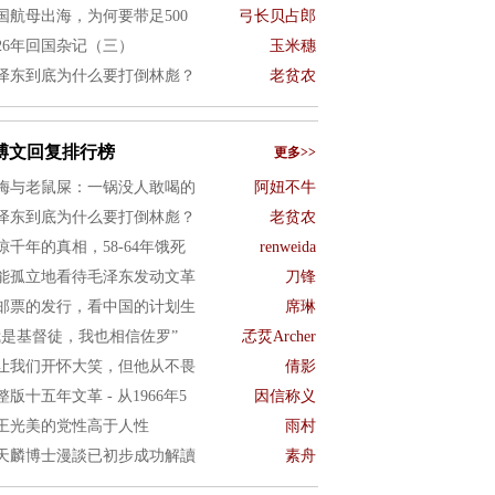
国航母出海，为何要带足500
弓长贝占郎
026年回国杂记（三）
玉米穗
泽东到底为什么要打倒林彪？
老贫农
博文回复排行榜
更多>>
梅与老鼠屎：一锅没人敢喝的
阿妞不牛
泽东到底为什么要打倒林彪？
老贫农
惊千年的真相，58-64年饿死
renweida
能孤立地看待毛泽东发动文革
刀锋
邮票的发行，看中国的计划生
席琳
我是基督徒，我也相信佐罗”
孞烎Archer
让我们开怀大笑，但他从不畏
倩影
整版十五年文革 - 从1966年5
因信称义
王光美的党性高于人性
雨村
天麟博士漫談已初步成功解讀
素舟