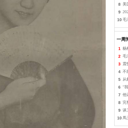
8
美
9
2
10
毛
一周
1
杨
2
毛
3
震
4
不
5
从
6
“
7
他
8
完
9
谈
10
馬