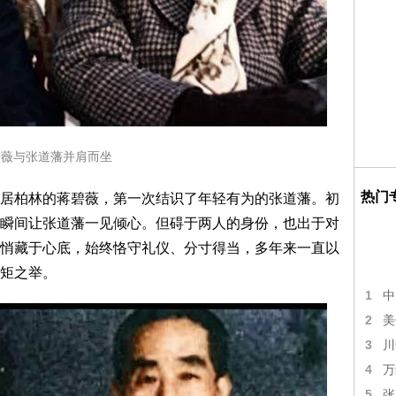
碧薇与张道藩并肩而坐
热门
居柏林的蒋碧薇，第一次结识了年轻有为的张道藩。初
瞬间让张道藩一见倾心。但碍于两人的身份，也出于对
悄藏于心底，始终恪守礼仪、分寸得当，多年来一直以
矩之举。
1
中
2
美
3
川
4
万
5
张