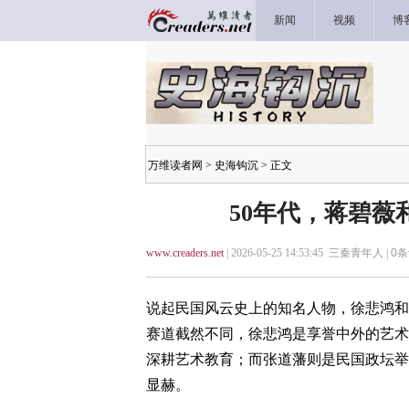
新闻
视频
博
万维读者网
>
史海钩沉
> 正文
50年代，蒋碧
www.creaders.net
| 2026-05-25 14:53:45 三秦青年人 |
0
条
说起民国风云史上的知名人物，徐悲鸿和
赛道截然不同，徐悲鸿是享誉中外的艺术
深耕艺术教育；而张道藩则是民国政坛举
显赫。