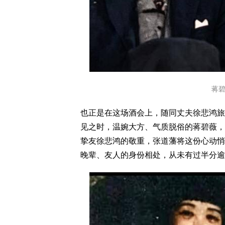
蒋
也正是在这场酒会上，随同丈夫徐悲鸿旅
见之时，温婉大方、气质脱俗的蒋碧薇，
挚友徐悲鸿的敬重，张道藩将这份心动悄
晚辈、友人的身份相处，从未有过半分逾