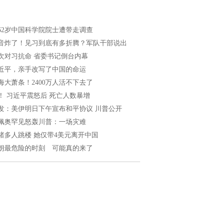
62岁中国科学院院士遭带走调查
音炸了！见习到底有多折腾？军队干部说出
次对习抗命 省委书记倒台内幕
近平，亲手改写了中国的命运
海大萧条！2400万人活不下去了
！ 习近平震怒后 死亡人数暴增
发：美伊明日下午宣布和平协议 川普公开
佩奥罕见怒轰川普：一场灾难
睹多人跳楼 她仅带4美元离开中国
朗最危险的时刻 可能真的来了