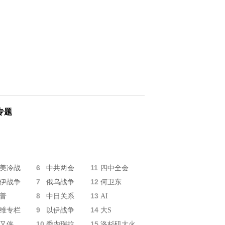
专题
6
11
美冷战
中共两会
四中全会
7
12
伊战争
俄乌战争
何卫东
8
13
普
中日关系
AI
9
14
维专栏
以伊战争
大S
10
15
又侠
委内瑞拉
洛杉矶大火