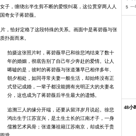
女子，缠绕出半生剪不断的爱恨纠葛，这位贯穿两人人
5
一
国奇女子蒋碧薇。
照片，恰好定格了这段特殊的关系。画面中是蒋碧薇与张
质扑面而来。
拍摄这张照片时，蒋碧薇早已和徐悲鸿结束了数十
年的婚姻，彻底告别了自己年少奔赴的爱情。让人
唏嘘的是，彼时的蒋碧薇与张道藩早已相伴多年、
朝夕相处，如同寻常夫妻一般生活，却始终没有正
式登记成婚，一辈子都没能拥有光明正大的夫妻名
分，这也成为了蒋碧薇后半生最大的遗憾。
48
追溯三人的缘分开端，还要从留洋岁月说起。徐悲
鸿出生于江苏宜兴，是土生土长的江南才子，一身
儒雅艺术风骨；张道藩祖籍江苏南京，却成长于贵
圆滑。