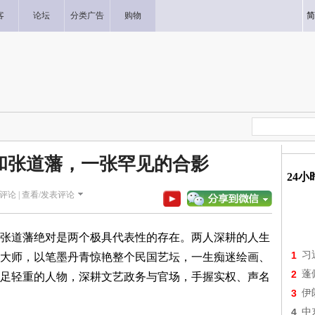
客
论坛
分类广告
购物
简
薇和张道藩，一张罕见的合影
24
评论 |
查看/发表评论
张道藩绝对是两个极具代表性的存在。两人深耕的人生
1
习
大师，以笔墨丹青惊艳整个民国艺坛，一生痴迷绘画、
2
蓬
足轻重的人物，深耕文艺政务与官场，手握实权、声名
3
伊
4
中