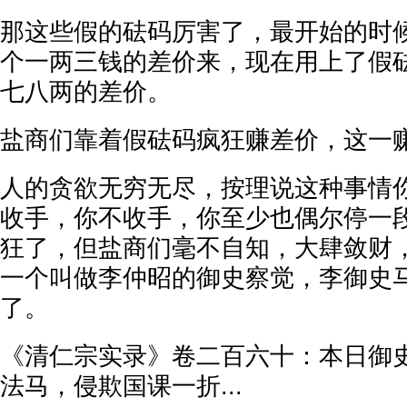
那这些假的砝码厉害了，最开始的时
个一两三钱的差价来，现在用上了假
七八两的差价。
盐商们靠着假砝码疯狂赚差价，这一
人的贪欲无穷无尽，按理说这种事情
收手，你不收手，你至少也偶尔停一
狂了，但盐商们毫不自知，大肆敛财
一个叫做李仲昭的御史察觉，李御史
了。
《清仁宗实录》卷二百六十：本日御
法马，侵欺国课一折...