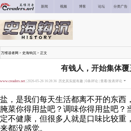
新闻
视频
博客
论坛
分类广告
万维读者网
>
史海钩沉
> 正文
有钱人，开始集体覆
www.creaders.net
| 2026-05-26 16:28:36 历史其实挺有趣 |
0
条评论 |
查看/发表评论
盐，是我们每天生活都离不开的东西
腌菜你得用盐吧？调味你得用盐吧？
定不健康，但很多人就是口味比较重
来都没感觉。