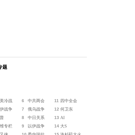
专题
6
11
美冷战
中共两会
四中全会
7
12
伊战争
俄乌战争
何卫东
8
13
普
中日关系
AI
9
14
维专栏
以伊战争
大S
10
15
又侠
委内瑞拉
洛杉矶大火