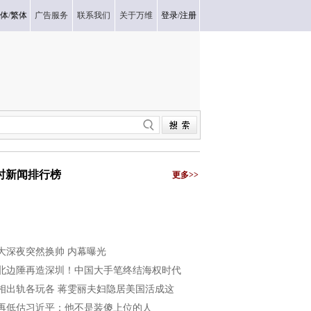
体
/
繁体
广告服务
联系我们
关于万维
登录
/
注册
小时新闻排行榜
更多>>
大深夜突然换帅 内幕曝光
北边陲再造深圳！中国大手笔终结海权时代
相出轨各玩各 蒋雯丽夫妇隐居美国活成这
再低估习近平：他不是装傻上位的人