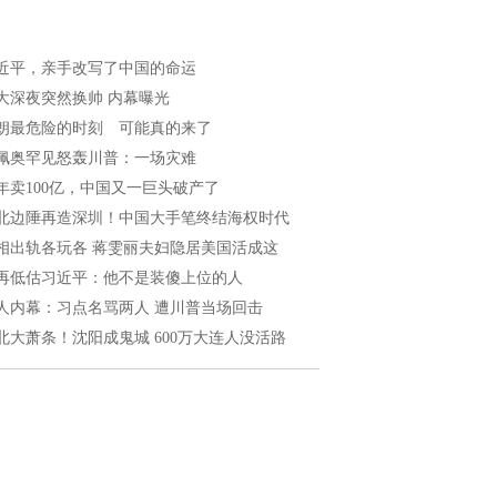
近平，亲手改写了中国的命运
大深夜突然换帅 内幕曝光
朗最危险的时刻 可能真的来了
佩奥罕见怒轰川普：一场灾难
年卖100亿，中国又一巨头破产了
北边陲再造深圳！中国大手笔终结海权时代
相出轨各玩各 蒋雯丽夫妇隐居美国活成这
再低估习近平：他不是装傻上位的人
人内幕：习点名骂两人 遭川普当场回击
北大萧条！沈阳成鬼城 600万大连人没活路