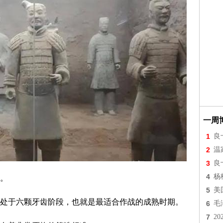
一周
1
良
2
温
3
良
4
杨
。
5
美
处于六颗牙齿阶段，也就是最适合作战的成熟时期。
6
毛
7
2