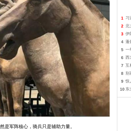
1
习
2
北
3
伊
4
蓬
5
一
6
西
7
互
8
别
9
惊
10
东
然是军阵核心，骑兵只是辅助力量。