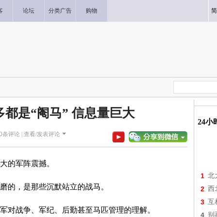
客
论坛
分类广告
购物
简
多都是“阉马” 信息量巨大
24
0
条评论 |
查看/发表评论
大的军阵震撼。
1
北
磨的，是那些沉默站立的战马。
2
西
3
互
军对战争、军纪、后勤甚至马匹管理的理解。
4
别