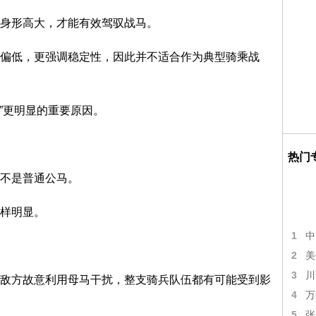
身形高大，才能有效驾驭战马。
偏低，更强调稳定性，因此并不适合作为典型骑乘战
系”更明显的重要原因。
热门
不是普通公马。
样明显。
1
中
2
美
3
川
敌方故意利用母马干扰，整支骑兵队伍都有可能受到影
4
万
5
张