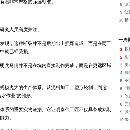
有着非常严格的筛选标准。
8
谈
9
让
10
杨
研究人员高度关注。
一周
发现，这种断裂并不是后期出土损坏造成，而是在两千
1
杨
中就已经受损。
2
毛
3
美
明兵马俑并不是在坑内直接制作完成，而是在更远区域
4
震
5
不
规模庞大的生产体系。从泥料加工、塑形烧制，到运
6
“
流水作业”的雏形。
7
他
8
完
体系的重要实物证据。它证明秦代工匠不仅具备成熟制
9
谈
能力。
10
馬