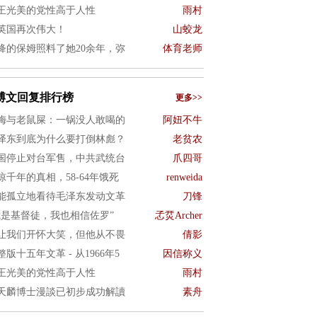
王光美的党性高于人性
雨村
英国再次伟大！
山蛟龙
绛的保姆照料了她20余年，弥
体育老师
博文回复排行榜
更多>>
梅与老鼠屎：一锅没人敢喝的
阿妞不牛
泽东到底为什么要打倒林彪？
老贫农
国停止对台军售，中共武统台
爪四哥
惊千年的真相，58-64年饿死
renweida
能孤立地看待毛泽东发动文革
刀锋
我是基督徒，我也相信佐罗”
孞烎Archer
让我们开怀大笑，但他从不畏
倩影
整版十五年文革 - 从1966年5
因信称义
王光美的党性高于人性
雨村
天麟博士漫談已初步成功解讀
素舟