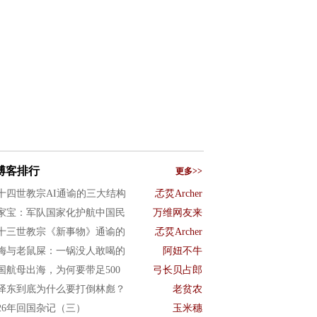
博客排行
更多>>
十四世教宗AI通谕的三大结构
孞烎Archer
家宝：军队国家化护航中国民
万维网友来
十三世教宗《新事物》通谕的
孞烎Archer
梅与老鼠屎：一锅没人敢喝的
阿妞不牛
国航母出海，为何要带足500
弓长贝占郎
泽东到底为什么要打倒林彪？
老贫农
026年回国杂记（三）
玉米穗