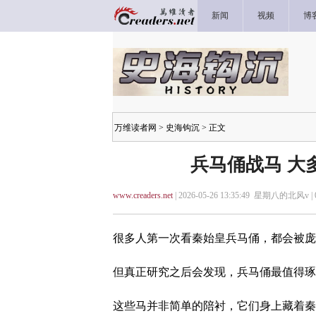
新闻
视频
博
万维读者网
>
史海钩沉
> 正文
兵马俑战马 大
www.creaders.net
| 2026-05-26 13:35:49 星期八的北风v |
很多人第一次看秦始皇兵马俑，都会被庞
但真正研究之后会发现，兵马俑最值得琢
这些马并非简单的陪衬，它们身上藏着秦