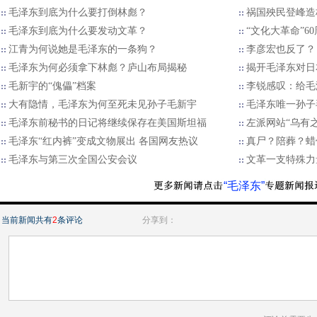
毛泽东到底为什么要打倒林彪？
祸国殃民登峰造
毛泽东到底为什么要发动文革？
“文化大革命”
江青为何说她是毛泽东的一条狗？
李彦宏也反了？
毛泽东为何必须拿下林彪？庐山布局揭秘
揭开毛泽东对日
毛新宇的“傀儡”档案
李锐感叹：给毛
大有隐情，毛泽东为何至死未见孙子毛新宇
毛泽东唯一孙子
毛泽东前秘书的日记将继续保存在美国斯坦福
左派网站“乌有
毛泽东“红内裤”变成文物展出 各国网友热议
真尸？陪葬？蜡
毛泽东与第三次全国公安会议
文革一支特殊力
“毛泽东”
当前新闻共有
2
条评论
分享到：