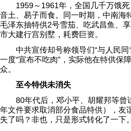
1959～1961年，全国几千万饿
音土、易子而食。同一时期，中南海
毛泽东抽特供2号雪茄、吃武昌鱼、
市大建行宫别墅，耗费巨资。
中共宣传却号称领导们“与人民同甘
一度“宣布不吃肉”，实际他在特供保
众。
至今特供未消失
80年代后，邓小平、胡耀邦等曾试图
年文件要求取消部分食品特供），友
失了吗？非也，只是形式转化了一下