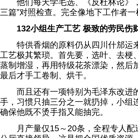
他们每天学毛选、《反杜林论》，开
三篇”对照检查。完全像地下工作者一
132小组生产工艺 极致的劳民伤
特供香烟的原料仍从四川什邡运来
工艺极其繁琐。首先要，选叶、去梗
蒸制增湿，再用特级花茶漂染，然后
最后才手工卷制、烘干。
而且还有一项特别为毛泽东改进的
手，习惯只抽三分之一就扔掉，小组
确保他既不烫手指又能抽完。
月产量仅15～20条，全程专人配