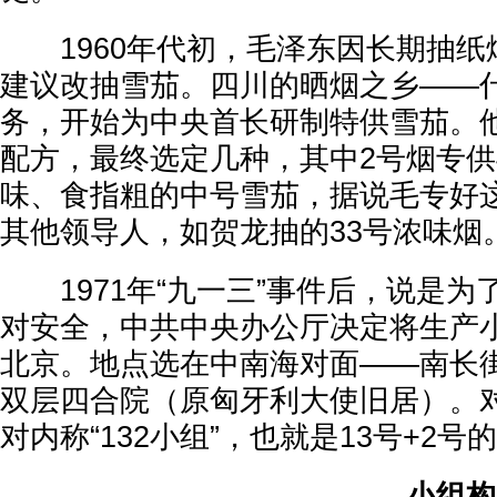
1960年代初，毛泽东因长期抽纸
建议改抽雪茄。四川的晒烟之乡——
务，开始为中央首长研制特供雪茄。他
配方，最终选定几种，其中2号烟专
味、食指粗的中号雪茄，据说毛专好这
其他领导人，如贺龙抽的33号浓味烟
1971年“九一三”事件后，说是为
对安全，中共中央办公厅决定将生产
北京。地点选在中南海对面——南长街
双层四合院（原匈牙利大使旧居）。对外
对内称“132小组”，也就是13号+2号
小组构