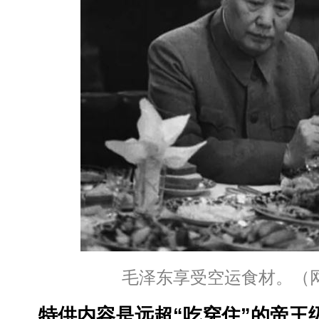
毛泽东享受空运食材。（
特供内容是远超“吃穿住”的帝王