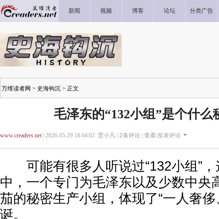
新闻
视频
博客
论坛
分类广告
万维读者网
>
史海钩沉
> 正文
毛泽东的“132小组”是个什
www.creaders.net
| 2026-05-29 18:04:02 贾小凡 |
2
条评论 |
查看/发表评论
可能有很多人听说过“132小组”，
中，一个专门为毛泽东以及少数中央
茄的秘密生产小组，体现了“一人奢侈
诞。