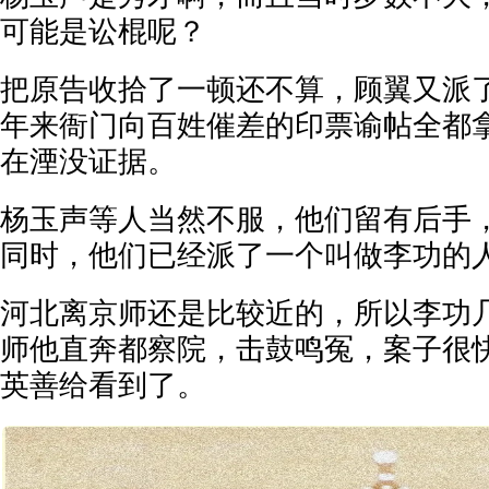
可能是讼棍呢？
把原告收拾了一顿还不算，顾翼又派
年来衙门向百姓催差的印票谕帖全都
在湮没证据。
杨玉声等人当然不服，他们留有后手
同时，他们已经派了一个叫做李功的
河北离京师还是比较近的，所以李功
师他直奔都察院，击鼓鸣冤，案子很
英善给看到了。