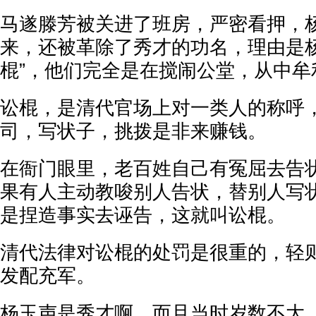
马遂滕芳被关进了班房，严密看押，
来，还被革除了秀才的功名，理由是杨
棍”，他们完全是在搅闹公堂，从中牟
讼棍，是清代官场上对一类人的称呼
司，写状子，挑拨是非来赚钱。
在衙门眼里，老百姓自己有冤屈去告
果有人主动教唆别人告状，替别人写
是捏造事实去诬告，这就叫讼棍。
清代法律对讼棍的处罚是很重的，轻
发配充军。
杨玉声是秀才啊，而且当时岁数不大