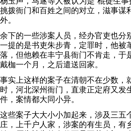
杨玉声，马遂等人被认为是“棍徒生事
挑拨衙门和百姓之间的对立，滋事谋
外。
余下的一些涉案人员，经办官吏也分
一提的是书吏朱步青，定罪时，他被
落，但他赖在丰宁县衙门不肯走，于
戴枷一个月，之后遣送回家。
事实上这样的案子在清朝不在少数，
时，河北深州衙门，直隶正定府又发
件，案情都大同小异。
这些案子大大小小加起来，涉及三五
庄，上千户人家，涉案的有生员，有