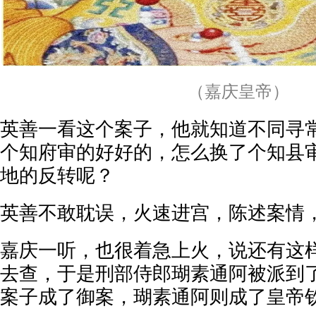
（嘉庆皇帝）
英善一看这个案子，他就知道不同寻
个知府审的好好的，怎么换了个知县
地的反转呢？
英善不敢耽误，火速进宫，陈述案情
嘉庆一听，也很着急上火，说还有这
去查，于是刑部侍郎瑚素通阿被派到
案子成了御案，瑚素通阿则成了皇帝