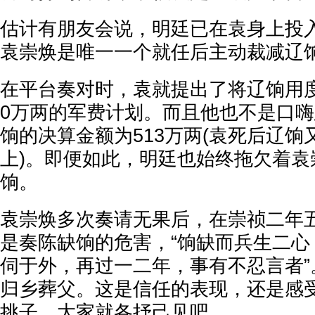
估计有朋友会说，明廷已在袁身上投
袁崇焕是唯一一个就任后主动裁减辽
在平台奏对时，袁就提出了将辽饷用度由
0万两的军费计划。而且他也不是口
饷的决算金额为513万两(袁死后辽饷
上)。即便如此，明廷也始终拖欠着袁
饷。
袁崇焕多次奏请无果后，在崇祯二年
是奏陈缺饷的危害，“饷缺而兵生二心
伺于外，再过一二年，事有不忍言者”
归乡葬父。这是信任的表现，还是感
挑子，大家就各抒己见吧。