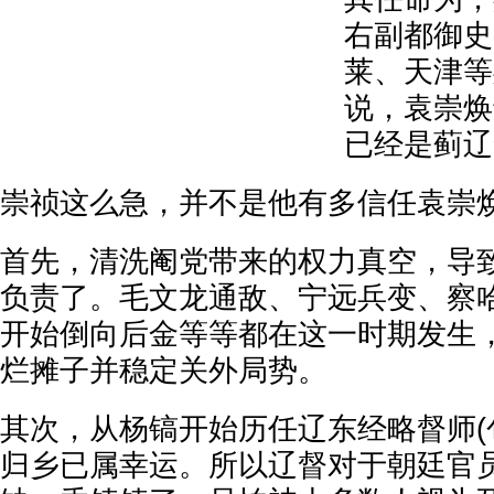
右副都御史
莱、天津等
说，袁崇焕
已经是蓟辽
崇祯这么急，并不是他有多信任袁崇
首先，清洗阉党带来的权力真空，导
负责了。毛文龙通敌、宁远兵变、察
开始倒向后金等等都在这一时期发生
烂摊子并稳定关外局势。
其次，从杨镐开始历任辽东经略督师(
归乡已属幸运。所以辽督对于朝廷官