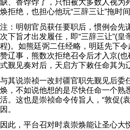
缺、香饽饽了，只怕被大多数人视为
焕拒绝，也担心他玩“三辞三让”拖时
注：明朝官员获任要职后，惯例会先
次下旨才出发履任，即“三辞三让”(
程)。如熊廷弼二任经略，明廷先下令
赞辽事，熊数次拒绝召令后才入京(也
式觐见奏对后，天启方下敕任命其为
与其说崇祯一改封疆官职先觐见后委
焕，不如说他想的是尽快任命一个熟
活。这也是崇祯命令传旨人，“敦促(袁
因。
因此，平台召对时袁崇焕能让圣心大悦