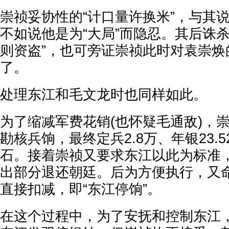
崇祯妥协性的“计口量许换米”，与其
不如说他是为“大局”而隐忍。其后诛
则资盗”，也可旁证崇祯此时对袁崇焕
了。
处理东江和毛文龙时也同样如此。
为了缩减军费花销(也怀疑毛通敌)，
勘核兵饷，最终定兵2.8万、年银23.5
石。接着崇祯又要求东江以此为标准
出部分退还朝廷。后为方便执行，又
直接扣减，即“东江停饷”。
在这个过程中，为了安抚和控制东江