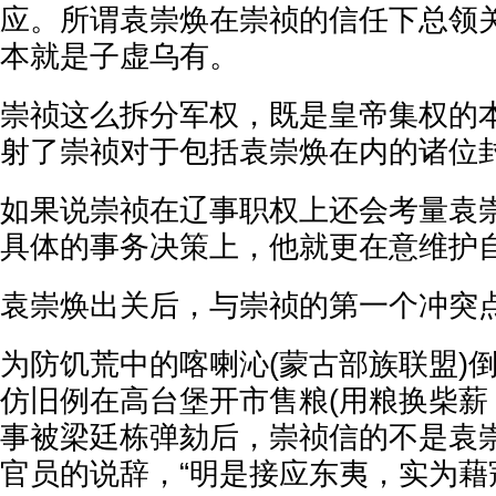
应。所谓袁崇焕在崇祯的信任下总领
本就是子虚乌有。
崇祯这么拆分军权，既是皇帝集权的
射了崇祯对于包括袁崇焕在内的诸位
如果说崇祯在辽事职权上还会考量袁
具体的事务决策上，他就更在意维护
袁崇焕出关后，与崇祯的第一个冲突点
为防饥荒中的喀喇沁(蒙古部族联盟)
仿旧例在高台堡开市售粮(用粮换柴薪
事被梁廷栋弹劾后，崇祯信的不是袁
官员的说辞，“明是接应东夷，实为藉