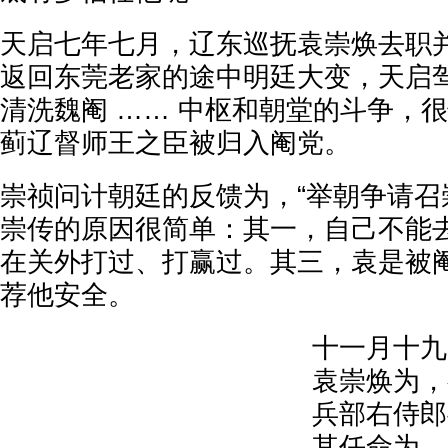
天启七年七月，辽东巡抚袁崇焕去职并
返回东莞老家的途中明廷大变，天启
清洗魏阉 …… 中枢和朝堂的斗争，很
蓟辽督师王之臣被归入阉党。
崇祯问计朝廷的反馈为，“举朝争请召
崇传的原因很简单：其一，自己不能去
在关外打过、打赢过。其三，袁是被
荐他安全。
十一月十九
袁崇焕为，
兵部右侍郎
其任命为，