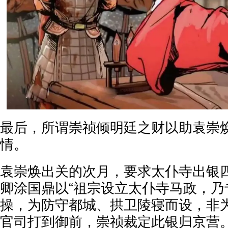
最后，所谓崇祯倾明廷之财以助袁崇
情。
袁崇焕出关的次月，要求太仆寺出银
卿涂国鼎以“祖宗设立太仆寺马政，乃
操，为防守都城、拱卫陵寝而设，非为
官司打到御前，崇祯裁定此银归京营