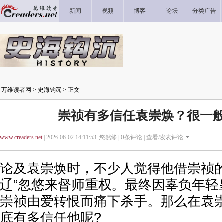
新闻
视频
博客
论坛
分类广告
万维读者网
>
史海钩沉
> 正文
崇祯有多信任袁崇焕？很一
www.creaders.net
| 2026-06-02 14:11:53 悠然修 |
0
条评论 |
查看/发表评论
论及袁崇焕时，不少人觉得他借崇祯的
辽”忽悠来督师重权。最终因辜负年轻
崇祯由爱转恨而痛下杀手。那么在袁
底有多信任他呢?