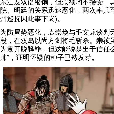
东江发双倍银饷，但崇祯均不接受。
院、明廷的关系迅速恶化，两次率兵至
州巡抚因此事下岗)。
为防局势恶化，袁崇焕与毛文龙谈判
段，在双岛以尚方剑将毛斩杀。崇祯
为袁开脱释罪，但这能说是出于信任么
帅”，证明怀疑的种子已然发芽。