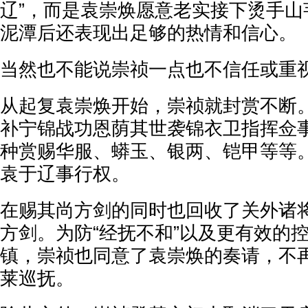
辽”，而是袁崇焕愿意老实接下烫手山
泥潭后还表现出足够的热情和信心。
当然也不能说崇祯一点也不信任或重
从起复袁崇焕开始，崇祯就封赏不断
补宁锦战功恩荫其世袭锦衣卫指挥佥
种赏赐华服、蟒玉、银两、铠甲等等
袁于辽事行权。
在赐其尚方剑的同时也回收了关外诸将
方剑。为防“经抚不和”以及更有效的
镇，崇祯也同意了袁崇焕的奏请，不
莱巡抚。